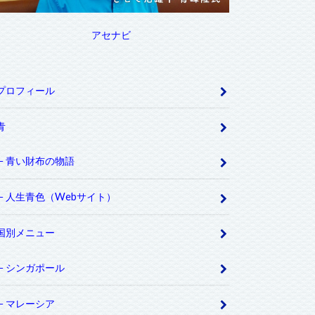
アセナビ
プロフィール
青
青い財布の物語
人生青色（Webサイト）
国別メニュー
シンガポール
マレーシア