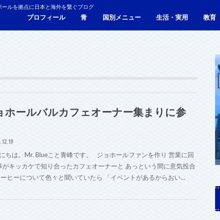
ポールを拠点に日本と海外を繋ぐブログ
プロフィール
青
国別メニュー
生活・実用
教育
青い財布の物語
人生青色（Webサイト）
シンガポール
マレーシア
カンボジア
タイ
フィリピン
ブラジル
ベトナム
香港
日本
サービス・施設
ビザ
海外生活・海外移住
ジョホールバルのホテ
観光
食事・レストラン
青色旅ノウハウ
コミ
海外
ョホールバルカフェオーナー集まりに参
.12.19
ちは。Mr. Blueこと青峰です。 ジョホールファンを作り 営業に回
事がキッカケで知り合ったカフェオーナーと あっという間に意気投合
コーヒーについて色々と聞いていたら 「イベントがあるからおい…