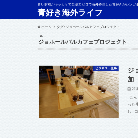
青い財布がキッカケで英語力ゼロで海外移住した青好きがシンガ
青好き海外ライフ
ホーム
タグ : ジョホールバルカフェプロジェクト
TAG
ジョホールバルカフェプロジェクト
ジ
ビジネス・仕事
加
2014
こんに
った
し 