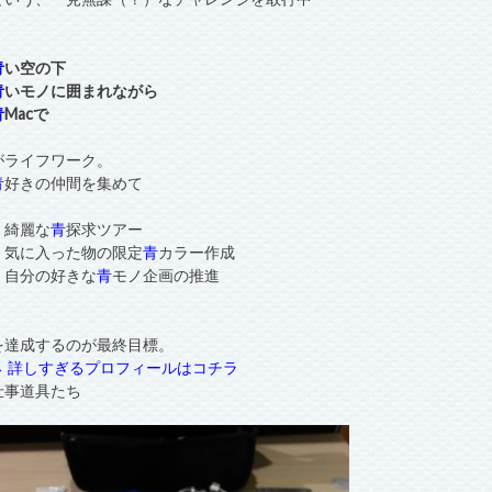
青
い空の下
青
いモノに囲まれながら
青
Macで
がライフワーク。
青
好きの仲間を集めて
・綺麗な
青
探求ツアー
・気に入った物の限定
青
カラー作成
・自分の好きな
青
モノ企画の推進
を達成するのが最終目標。
→ 詳しすぎるプロフィールはコチラ
仕事道具たち