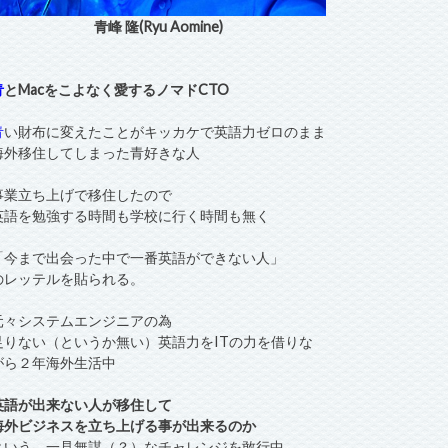
青峰 隆(Ryu Aomine)
青
とMacをこよなく愛するノマドCTO
青
い財布に変えたことがキッカケで英語力ゼロのまま
海外移住してしまった青好きな人
事業立ち上げで移住したので
英語を勉強する時間も学校に行く時間も無く
「今まで出会った中で一番英語ができない人」
のレッテルを貼られる。
元々システムエンジニアの為
足りない（というか無い）英語力をITの力を借りな
がら２年海外生活中
英語が出来ない人が移住して
海外ビジネスを立ち上げる事が出来るのか
という、一見無謀（？）なチャレンジを敢行中