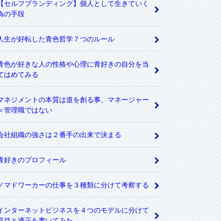
【セルフブランディング】個人として生きていく
為の手段
人生が好転した青色哲学７つのルール
青色が好きな人の性格や心理に青好きの自分を当
てはめてみる
マネジメントの本質は道を創る事。マネージャー
＝管理職ではない
会社組織の強さは２番手の出来で決まる
青好きのプロフィール
ノマドワーカーの仕事を３種類に分けて考察する
インターネットビジネスを４つのモデルに分けて
収益と適正を書いてみた