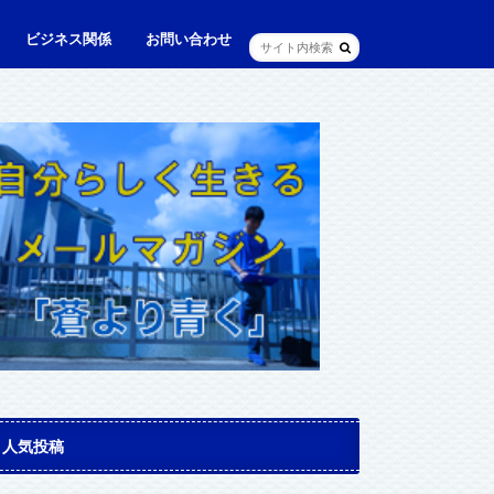
ビジネス関係
お問い合わせ
ル
ュニケーション・英語
に出られる日本人（青和人）
ビジネス・仕事
Web・IT
マインドセット・成功法則
マネジメント
資産運用・資産形成
メディア・実績
人気投稿