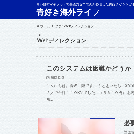
青い財布がキッカケで英語力ゼロで海外移住した青好きがシンガ
青好き海外ライフ
ホーム
タグ : Webディレクション
TAG
Webディレクション
このシステムは困難かどうか
2012.12.03
こんにちは。青峰 隆です。 ふと思いたち、家の
２人で合計１４０RMでした。（３６４０円） お
無…
必
2012