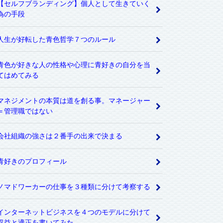
【セルフブランディング】個人として生きていく
為の手段
人生が好転した青色哲学７つのルール
青色が好きな人の性格や心理に青好きの自分を当
てはめてみる
マネジメントの本質は道を創る事。マネージャー
＝管理職ではない
会社組織の強さは２番手の出来で決まる
青好きのプロフィール
ノマドワーカーの仕事を３種類に分けて考察する
インターネットビジネスを４つのモデルに分けて
収益と適正を書いてみた