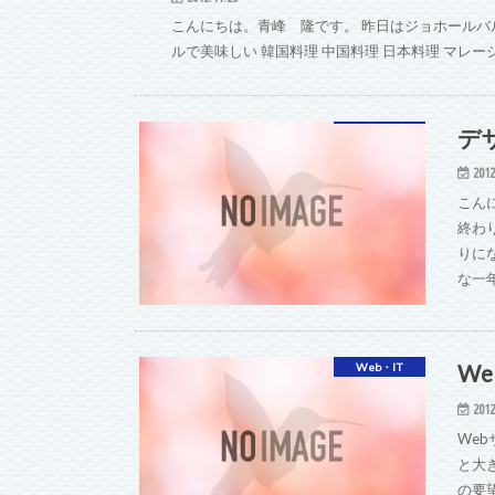
こんにちは。青峰 隆です。 昨日はジョホールバ
ルで美味しい 韓国料理 中国料理 日本料理 マレ
デ
2012
こん
終わ
りに
な一
W
Web・IT
2012
We
と大
の要