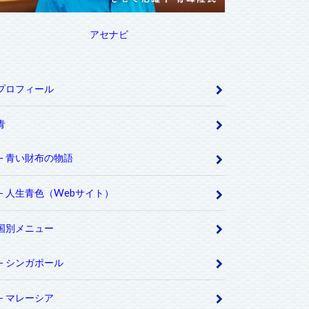
アセナビ
プロフィール
青
青い財布の物語
人生青色（Webサイト）
国別メニュー
シンガポール
マレーシア