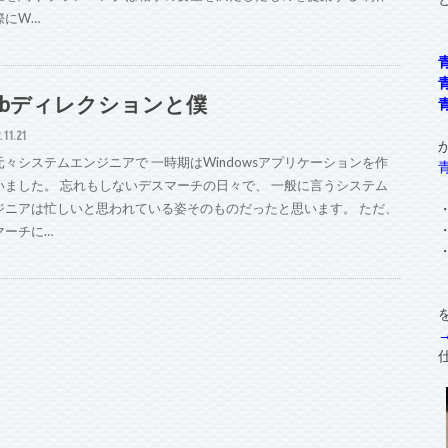
際にW…
ebディレクションと僕
.11.21
元々システムエンジニアで 一時期はWindowsアプリケーションを作
いました。 忘れもしないデスマーチの日々で、 一般に言うシステム
ジニアは忙しいと思われている姿そのものだったと思います。 ただ、
マーチに…