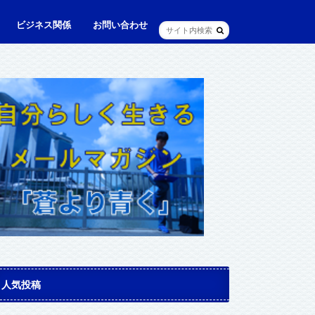
ビジネス関係
お問い合わせ
ル
ュニケーション・英語
に出られる日本人（青和人）
ビジネス・仕事
Web・IT
マインドセット・成功法則
マネジメント
資産運用・資産形成
メディア・実績
人気投稿