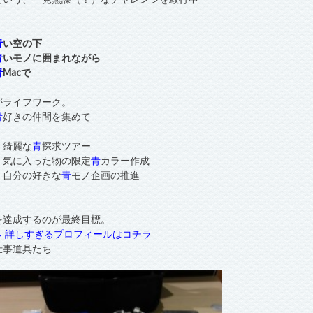
青
い空の下
青
いモノに囲まれながら
青
Macで
がライフワーク。
青
好きの仲間を集めて
・綺麗な
青
探求ツアー
・気に入った物の限定
青
カラー作成
・自分の好きな
青
モノ企画の推進
を達成するのが最終目標。
→ 詳しすぎるプロフィールはコチラ
仕事道具たち