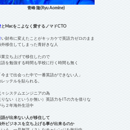
青峰 隆(Ryu Aomine)
青
とMacをこよなく愛するノマドCTO
青
い財布に変えたことがキッカケで英語力ゼロのまま
海外移住してしまった青好きな人
事業立ち上げで移住したので
英語を勉強する時間も学校に行く時間も無く
「今まで出会った中で一番英語ができない人」
のレッテルを貼られる。
元々システムエンジニアの為
足りない（というか無い）英語力をITの力を借りな
がら２年海外生活中
英語が出来ない人が移住して
海外ビジネスを立ち上げる事が出来るのか
という、一見無謀（？）なチャレンジを敢行中