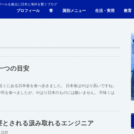
ポールを拠点に日本と海外を繋ぐブログ
プロフィール
青
国別メニュー
生活・実用
教育
青い財布の物語
人生青色（Webサイト）
シンガポール
マレーシア
カンボジア
タイ
フィリピン
ブラジル
ベトナム
香港
日本
サービス・施設
ビザ
海外生活・海外移住
ジョホールバルのホテ
観光
食事・レストラン
青色旅ノウハウ
コミ
海外
一つの目安
近くにある日本食を食べ歩きました。 日本食はやはり高いですね。
寿司を食べましたが、やはり日本のものには敵いません。 不味くは
要とされる汲み取れるエンジニア
.12.01