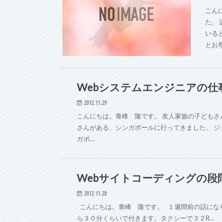
こん
た。
いる
とお
Webシステムエンジニアの仕
2012.11.29
こんにちは。青峰 隆です。 友人家族の子どもさ
さんがある、シンガポールに行ってきました。 ジ
ガポ…
Webサイトコーディングの段
Web・IT
2012.11.28
こんにちは。青峰 隆です。 １週間前の話になりますがJoh
ら３０分くらいで付きます。タクシーで３２R…