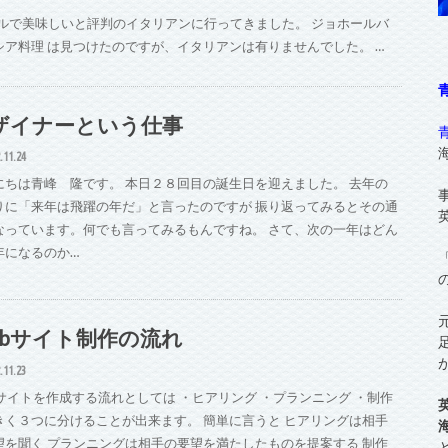
ルで美味しいと評判のイタリアンに行ってきました。 ジョホールバ
ーシア料理 は見つけたのですが、イタリアンは有りませんでした。 …
ザイナーという仕事
.11.24
にちは青峰 隆です。 本日２８回目の誕生日を迎えました。 去年の
りに「来年は飛躍の年だ」と言ったのですが 振り返ってみるとその通
なっています。何でも言ってみるもんですね。 さて、次の一年はどん
年になるのか…
ebサイト制作の流れ
.11.23
bサイトを作成する流れとしては ・ヒアリング ・プランニング ・制作
きく３つに分けることが出来ます。 簡単に言うと ヒアリングは相手
望を聞く プランニングは相手の要望を満たしたものを提案する 制作