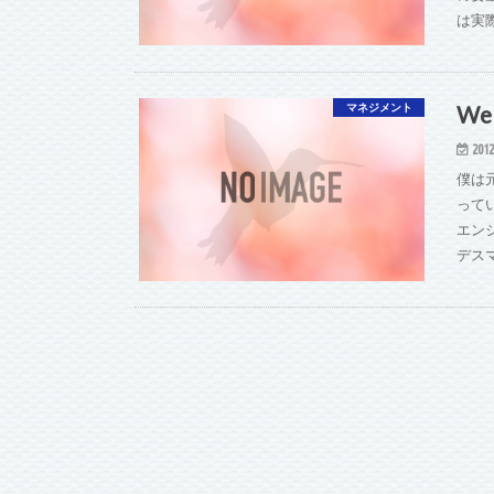
は実
W
マネジメント
2012
僕は
って
エン
デス