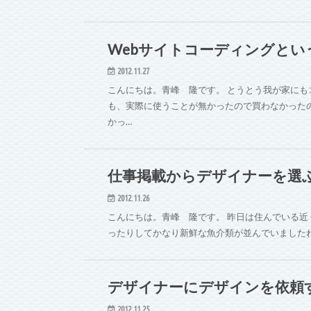
Webサイトコーディングとい
Web・IT
2012.11.27
こんにちは。青峰 隆です。 とうとう我が家にも
も、実際に使うことが無かったので買わなかったの
かっ…
仕事掲載からデザイナーを選
Web・IT
2012.11.26
こんにちは。青峰 隆です。 昨日は住んでいる近くにあ
ったりしてかなり新鮮な魚介類が並んでいましたね
デザイナーにデザインを依頼
2012.11.25