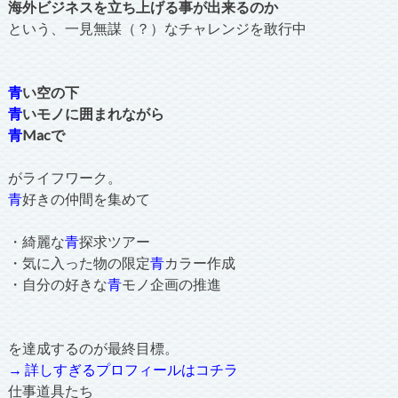
海外ビジネスを立ち上げる事が出来るのか
という、一見無謀（？）なチャレンジを敢行中
青
い空の下
青
いモノに囲まれながら
青
Macで
がライフワーク。
青
好きの仲間を集めて
・綺麗な
青
探求ツアー
・気に入った物の限定
青
カラー作成
・自分の好きな
青
モノ企画の推進
を達成するのが最終目標。
→ 詳しすぎるプロフィールはコチラ
仕事道具たち