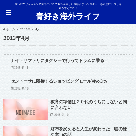
青い財布がキッカケで英語力ゼロで海外移住した青好きがシンガポールを拠点に日本と海
外を繋ぐブログ
青好き海外ライフ
ホーム
2013年
4月
2013年4月
ナイトサファリにタクシーで行ってトラムに乗る
2013.04.11
シンガポール
セントーサに隣接するショッピングモールVivoCity
2013.04.10
教育の準備は２０代のうちにしないと間
に合わない
2013.04.10
財布を変えると人生が変わった、嘘の様
な本当の話