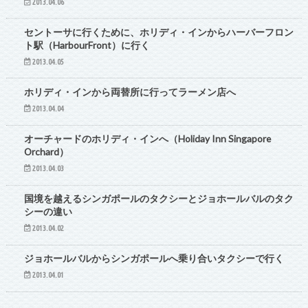
2013.04.06
観光
セントーサに行くために、ホリディ・インからハーバーフロン
ト駅（HarbourFront）に行く
2013.04.05
シンガポール
ホリディ・インから両替所に行ってラーメン店へ
2013.04.04
シンガポール
オーチャードのホリディ・インへ（Holiday Inn Singapore
Orchard）
2013.04.03
シンガポール
国境を越えるシンガポールのタクシーとジョホールバルのタク
シーの違い
2013.04.02
シンガポール
ジョホールバルからシンガポールへ乗り合いタクシーで行く
2013.04.01