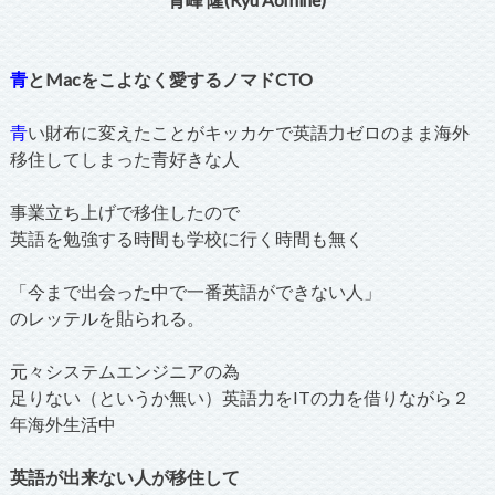
青
とMacをこよなく愛するノマドCTO
青
い財布に変えたことがキッカケで英語力ゼロのまま海外
移住してしまった青好きな人
事業立ち上げで移住したので
英語を勉強する時間も学校に行く時間も無く
「今まで出会った中で一番英語ができない人」
のレッテルを貼られる。
元々システムエンジニアの為
足りない（というか無い）英語力をITの力を借りながら２
年海外生活中
英語が出来ない人が移住して