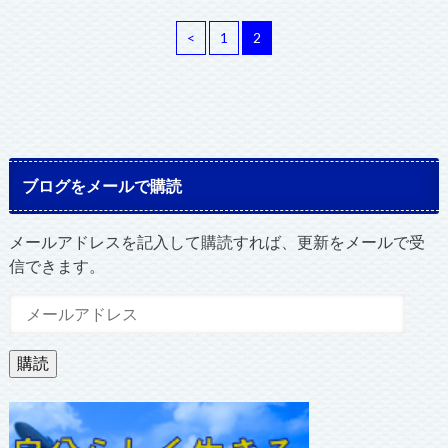
<
1
2
ブログをメールで購読
メールアドレスを記入して購読すれば、更新をメールで受
信できます。
メ
ー
ル
購読
ア
ド
レ