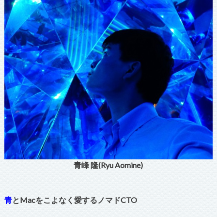
青峰 隆(Ryu Aomine)
青
とMacをこよなく愛するノマドCTO