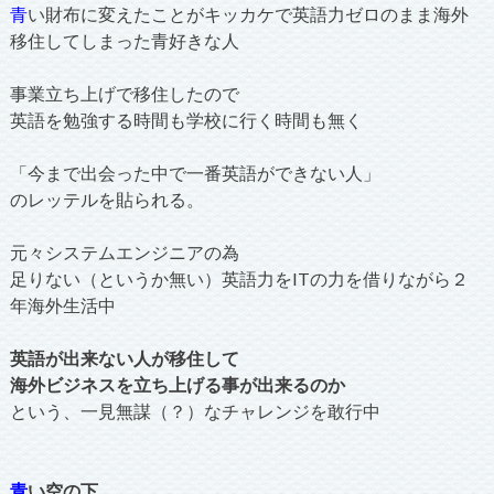
青
い財布に変えたことがキッカケで英語力ゼロのまま海外
移住してしまった青好きな人
事業立ち上げで移住したので
英語を勉強する時間も学校に行く時間も無く
「今まで出会った中で一番英語ができない人」
のレッテルを貼られる。
元々システムエンジニアの為
足りない（というか無い）英語力をITの力を借りながら２
年海外生活中
英語が出来ない人が移住して
海外ビジネスを立ち上げる事が出来るのか
という、一見無謀（？）なチャレンジを敢行中
青
い空の下