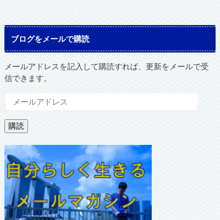
ブログをメールで購読
メールアドレスを記入して購読すれば、更新をメールで受
信できます。
メ
ー
ル
購読
ア
ド
レ
ス