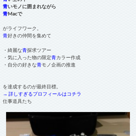
青
いモノに囲まれながら
青
Macで
がライフワーク。
青
好きの仲間を集めて
・綺麗な
青
探求ツアー
・気に入った物の限定
青
カラー作成
・自分の好きな
青
モノ企画の推進
を達成するのが最終目標。
→ 詳しすぎるプロフィールはコチラ
仕事道具たち