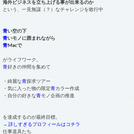
海外ビジネスを立ち上げる事が出来るのか
という、一見無謀（？）なチャレンジを敢行中
青
い空の下
青
いモノに囲まれながら
青
Macで
がライフワーク。
青
好きの仲間を集めて
・綺麗な
青
探求ツアー
・気に入った物の限定
青
カラー作成
・自分の好きな
青
モノ企画の推進
を達成するのが最終目標。
→ 詳しすぎるプロフィールはコチラ
仕事道具たち