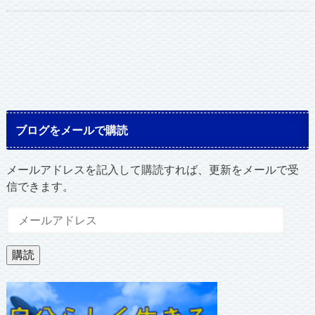
ブログをメールで購読
メールアドレスを記入して購読すれば、更新をメールで受
信できます。
メ
ー
ル
購読
ア
ド
レ
ス