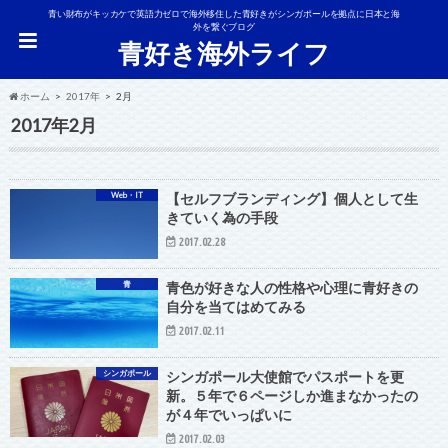
青い財布がキッカケで英語力ゼロで海外移住した青好きがシンガポールを拠点に日本と海
外を繋ぐブログ
青好き海外ライフ
ホーム
2017年
2月
2017年2月
Web・IT
【セルフブランディング】個人として生
きていく為の手段
2017.02.28
青
青色が好きな人の性格や心理に青好きの
自分を当てはめてみる
2017.02.11
シンガポール
シンガポール大使館でパスポートを更
新。５年で６ページしか進まなかったの
が４年でいっぱいに
2017.02.03