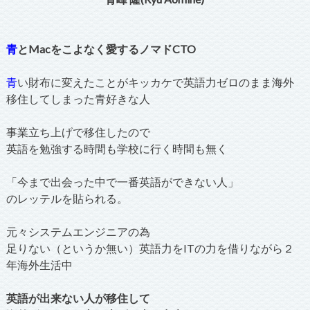
青
とMacをこよなく愛するノマドCTO
青
い財布に変えたことがキッカケで英語力ゼロのまま海外
移住してしまった青好きな人
事業立ち上げで移住したので
英語を勉強する時間も学校に行く時間も無く
「今まで出会った中で一番英語ができない人」
のレッテルを貼られる。
元々システムエンジニアの為
足りない（というか無い）英語力をITの力を借りながら２
年海外生活中
英語が出来ない人が移住して