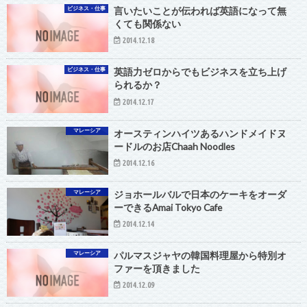
ビジネス・仕事
言いたいことが伝われば英語になって無
くても関係ない
2014.12.18
ビジネス・仕事
英語力ゼロからでもビジネスを立ち上げ
られるか？
2014.12.17
マレーシア
オースティンハイツあるハンドメイドヌ
ードルのお店Chaah Noodles
2014.12.16
マレーシア
ジョホールバルで日本のケーキをオーダ
ーできるAmai Tokyo Cafe
2014.12.14
マレーシア
パルマスジャヤの韓国料理屋から特別オ
ファーを頂きました
2014.12.09