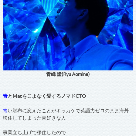
青峰 隆(Ryu Aomine)
青
とMacをこよなく愛するノマドCTO
青
い財布に変えたことがキッカケで英語力ゼロのまま海外
移住してしまった青好きな人
事業立ち上げで移住したので