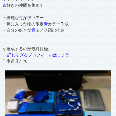
青
好きの仲間を集めて
・綺麗な
青
探求ツアー
・気に入った物の限定
青
カラー作成
・自分の好きな
青
モノ企画の推進
を達成するのが最終目標。
→ 詳しすぎるプロフィールはコチラ
仕事道具たち