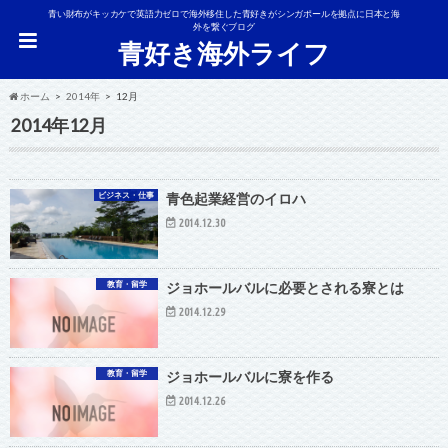
青い財布がキッカケで英語力ゼロで海外移住した青好きがシンガポールを拠点に日本と海
外を繋ぐブログ
青好き海外ライフ
ホーム
2014年
12月
2014年12月
ビジネス・仕事
青色起業経営のイロハ
2014.12.30
教育・留学
ジョホールバルに必要とされる寮とは
2014.12.29
教育・留学
ジョホールバルに寮を作る
2014.12.26