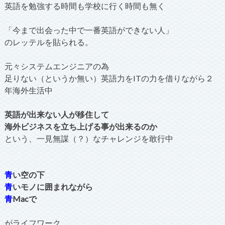
英語を勉強する時間も学校に行く時間も無く
「今まで出会った中で一番英語ができない人」
のレッテルを貼られる。
元々システムエンジニアの為
足りない（というか無い）英語力をITの力を借りながら２
年海外生活中
英語が出来ない人が移住して
海外ビジネスを立ち上げる事が出来るのか
という、一見無謀（？）なチャレンジを敢行中
青
い空の下
青
いモノに囲まれながら
青
Macで
がライフワーク。