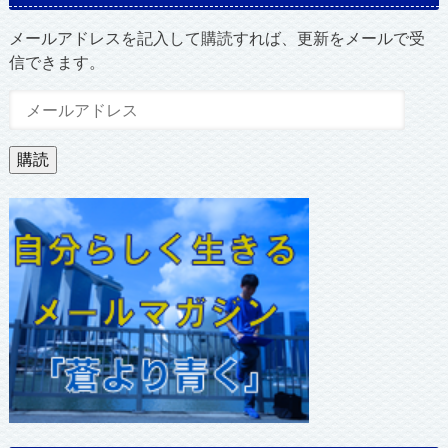
メールアドレスを記入して購読すれば、更新をメールで受
信できます。
メ
ー
ル
購読
ア
ド
レ
ス