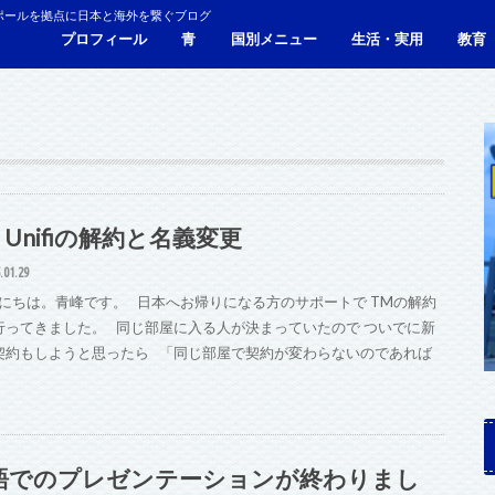
ポールを拠点に日本と海外を繋ぐブログ
プロフィール
青
国別メニュー
生活・実用
教育
青い財布の物語
人生青色（Webサイト）
シンガポール
マレーシア
カンボジア
タイ
フィリピン
ブラジル
ベトナム
香港
日本
サービス・施設
ビザ
海外生活・海外移住
ジョホールバルのホテ
観光
食事・レストラン
青色旅ノウハウ
コミ
海外
 Unifiの解約と名義変更
.01.29
にちは。青峰です。 日本へお帰りになる方のサポートで TMの解約
行ってきました。 同じ部屋に入る人が決まっていたので ついでに新
契約もしようと思ったら 「同じ部屋で契約が変わらないのであれば
語でのプレゼンテーションが終わりまし