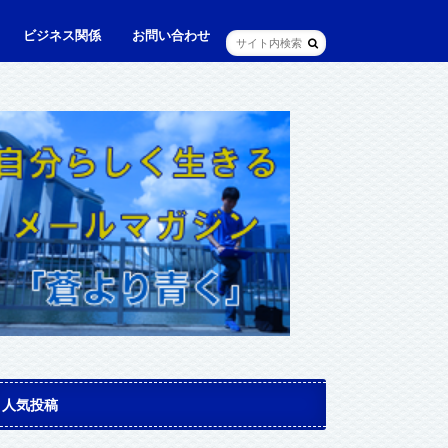
ビジネス関係
お問い合わせ
ル
ュニケーション・英語
に出られる日本人（青和人）
ビジネス・仕事
Web・IT
マインドセット・成功法則
マネジメント
資産運用・資産形成
メディア・実績
人気投稿