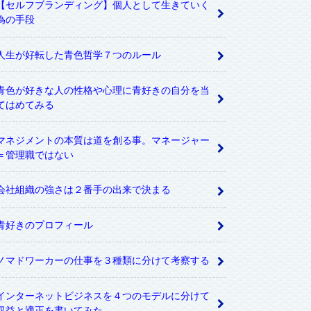
【セルフブランディング】個人として生きていく
為の手段
人生が好転した青色哲学７つのルール
青色が好きな人の性格や心理に青好きの自分を当
てはめてみる
マネジメントの本質は道を創る事。マネージャー
＝管理職ではない
会社組織の強さは２番手の出来で決まる
青好きのプロフィール
ノマドワーカーの仕事を３種類に分けて考察する
インターネットビジネスを４つのモデルに分けて
収益と適正を書いてみた