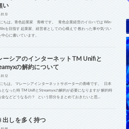
無い
.01.13
にちは。青色起業家 青峰です。 青色企業経営のイロハでは Win-
n-Winを目指す 起業家、経営者としての心構えで 教わった事や気づい
を中心に書いています。
レーシアのインターネットTM Unifiと
reamyxの解約について
.01.12
にちは。 マレーシアインターネットサポーターの青峰です。 日本
となった時 TM UnifiとStreamyxの解約が必要になりますが 解約時
お金などどうなるの？ という部分をまとめておきたいと思…
き出しを多く持つ
.01.08