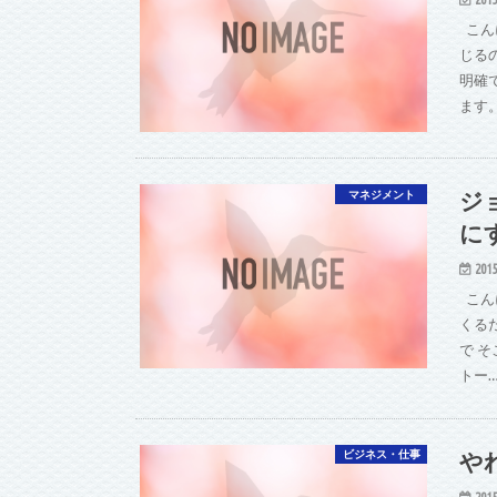
こん
じる
明確
ます
ジ
マネジメント
に
2015
こん
くる
で 
トー
や
ビジネス・仕事
2015