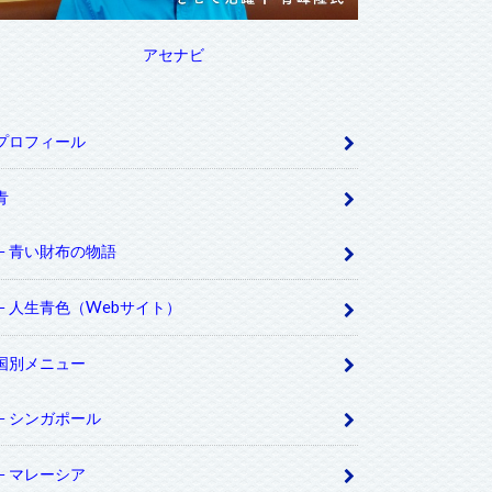
アセナビ
プロフィール
青
青い財布の物語
人生青色（Webサイト）
国別メニュー
シンガポール
マレーシア