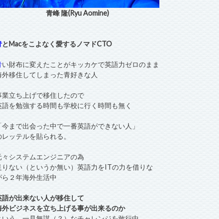
青峰 隆(Ryu Aomine)
青
とMacをこよなく愛するノマドCTO
青
い財布に変えたことがキッカケで英語力ゼロのまま
海外移住してしまった青好きな人
事業立ち上げで移住したので
英語を勉強する時間も学校に行く時間も無く
「今まで出会った中で一番英語ができない人」
のレッテルを貼られる。
元々システムエンジニアの為
足りない（というか無い）英語力をITの力を借りな
がら２年海外生活中
英語が出来ない人が移住して
海外ビジネスを立ち上げる事が出来るのか
という、一見無謀（？）なチャレンジを敢行中