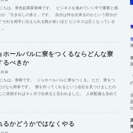
にちは。青色起業家青峰です。 ビジネスを進めていく中で重要と感
のが 「引き出しの多さ」です。 自分は何を出来るのかという部分が
で それを相手に伝えられる数が多いほど ビジネスは広くなっていき
。…
ョホールバルに寮をつくるならどんな寮
するべきか
.01.06
にちは。青峰です。 ジョホールバルに寮をつくる。 ただ、寮をつ
だけなら簡単です。 寮を作ってくれるという会社を見つけましたの
そこに依頼すれば４ヶ月で出来ると言われました。 人材配備も含めて
…
れるかどうかではなくやる
.01.04