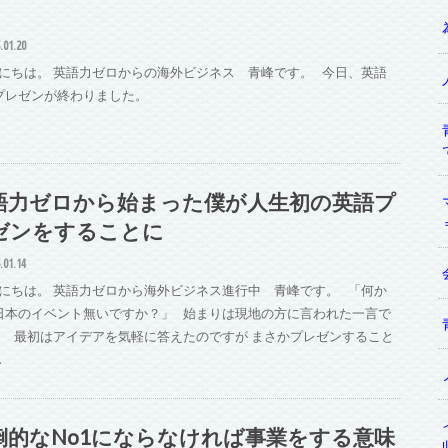
.01.20
にちは。 英語力ゼロからの海外ビジネス 青峰です。 今日、英語
プレゼンが終わりました。
語力ゼロから始まった僕が人生初の英語プ
ゼンをすることに
.01.14
にちは。 英語力ゼロから海外ビジネス進行中 青峰です。 「何か
日本のイベント無いですか？」 始まりは現地の方に言われた一言で
。 最初はアイデアを気軽に答えたのですが まさかプレゼンすること
…
倒的なNo1にならなければ事業をする意味