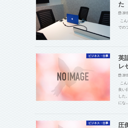
た
2015
こん
での
英
ビジネス・仕事
レ
2015
こん
良い
した
にな
圧
ビジネス・仕事