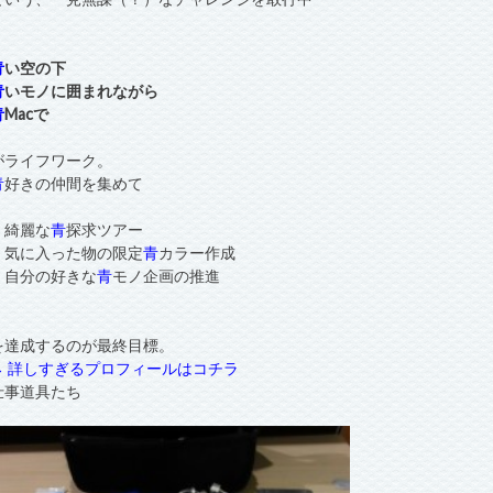
青
い空の下
青
いモノに囲まれながら
青
Macで
がライフワーク。
青
好きの仲間を集めて
・綺麗な
青
探求ツアー
・気に入った物の限定
青
カラー作成
・自分の好きな
青
モノ企画の推進
を達成するのが最終目標。
→ 詳しすぎるプロフィールはコチラ
仕事道具たち