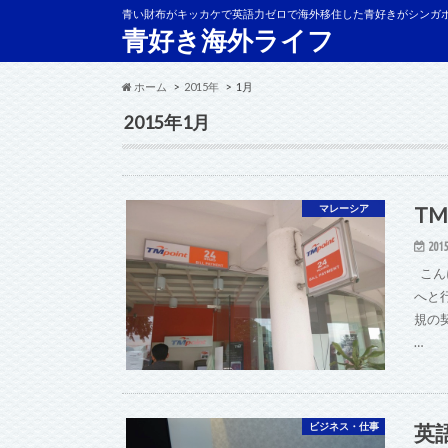
青い財布がキッカケで英語力ゼロで海外移住した青好きがシンガ
青好き海外ライフ
ホーム
2015年
1月
2015年1月
TM
マレーシア
2015
こん
へと
規の
…
英
ビジネス・仕事