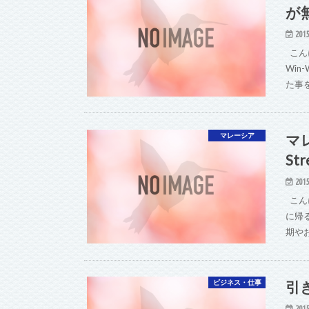
が
2015
こん
Wi
た事
マ
マレーシア
St
2015
こん
に帰る
期や
引
ビジネス・仕事
2015