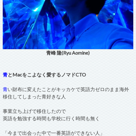
青峰 隆(Ryu Aomine)
青
とMacをこよなく愛するノマドCTO
青
い財布に変えたことがキッカケで英語力ゼロのまま海外
移住してしまった青好きな人
事業立ち上げで移住したので
英語を勉強する時間も学校に行く時間も無く
「今まで出会った中で一番英語ができない人」