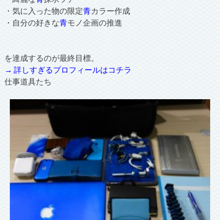
・気に入った物の限定
青
カラー作成
・自分の好きな
青
モノ企画の推進
を達成するのが最終目標。
→ 詳しすぎるプロフィールはコチラ
仕事道具たち