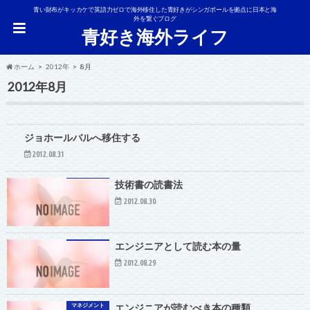
青い財布がキッカケで英語力ゼロで海外移住した青好きがシンガポールを拠点に日本と海
外を繋ぐブログ
青好き海外ライフ
ホーム
2012年
8月
2012年8月
マネジメント
ジョホールバルへ移住する
2012.08.31
技術書の読書法
2012.08.30
エンジニアとして読む本の量
2012.08.29
マネジメント
エンジニアが読むべき本の種類