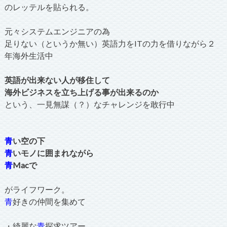
のレッテルを貼られる。
元々システムエンジニアの為
足りない（というか無い）英語力をITの力を借りながら２
年海外生活中
英語が出来ない人が移住して
海外ビジネスを立ち上げる事が出来るのか
という、一見無謀（？）なチャレンジを敢行中
青
い空の下
青
いモノに囲まれながら
青
Macで
がライフワーク。
青
好きの仲間を集めて
・綺麗な
青
探求ツアー