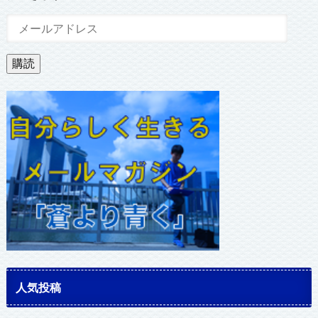
メ
ー
ル
購読
ア
ド
レ
ス
人気投稿