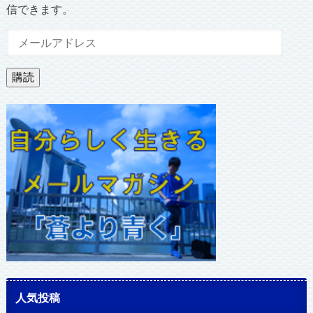
信できます。
メ
ー
ル
購読
ア
ド
レ
ス
人気投稿