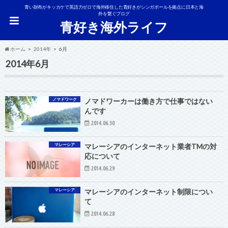
青い財布がキッカケで英語力ゼロで海外移住した青好きがシンガポールを拠点に日本と海
外を繋ぐブログ
青好き海外ライフ
ホーム
2014年
6月
2014年6月
ノマドワーク
ノマドワーカーは働き方で仕事ではない
んです
2014.06.30
マレーシア
マレーシアのインターネット業者TMの対
応について
2014.06.29
マレーシア
マレーシアのインターネット制限につい
て
2014.06.28