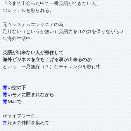
「今まで出会った中で一番英語ができない人」
のレッテルを貼られる。
元々システムエンジニアの為
足りない（というか無い）英語力をITの力を借りながら２
年海外生活中
英語が出来ない人が移住して
海外ビジネスを立ち上げる事が出来るのか
という、一見無謀（？）なチャレンジを敢行中
青
い空の下
青
いモノに囲まれながら
青
Macで
がライフワーク。
青
好きの仲間を集めて