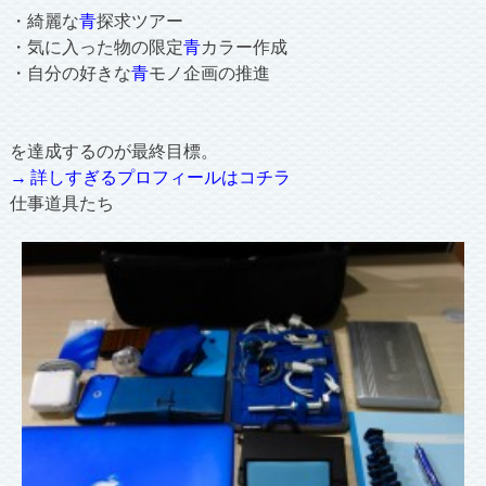
・綺麗な
青
探求ツアー
・気に入った物の限定
青
カラー作成
・自分の好きな
青
モノ企画の推進
を達成するのが最終目標。
→ 詳しすぎるプロフィールはコチラ
仕事道具たち