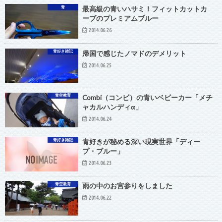
青
最高級の青いハサミ！フィットカットカ
ーブのプレミアムブルー
2014.06.26
青好き雑記
帰国で感じたノマドのデメリット
2014.06.25
青空教育
Combi（コンビ）の青いベビーカー「メチ
ャカルハンディα」
2014.06.24
青好き雑記
青好きが秘める深い現実世界「ディー
プ・ブルー」
2014.06.23
青空教育
雨の中のお宮参りをしました
2014.06.22