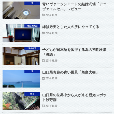
青
青いヴァージンロードの結婚式場「アニ
ヴェエルセル」レビュー
2014.06.21
青好き雑記
縁は必要とした人の所にやってくる
2014.06.20
青空教育
子どもが日本語を習得する為の初期段階
「母語」
2014.06.19
青
山口県奇跡の青い風景「角島大橋」
2014.06.18
観光
山口県の世界中から人が来る観光スポッ
ト秋芳洞
2014.06.17