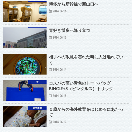
博多から新幹線で新山口へ
2014.06.16
青好き博多へ降り立つ
2014.06.15
相手への敬意を忘れた時に人は離れてい
く
2014.06.14
青
コスパの高い青色のトートバッグ
BINCLE+S（ビンクルス）トリック
2014.06.13
青空教育
０歳からの海外教育をはじめるにあたっ
て
2014.06.12