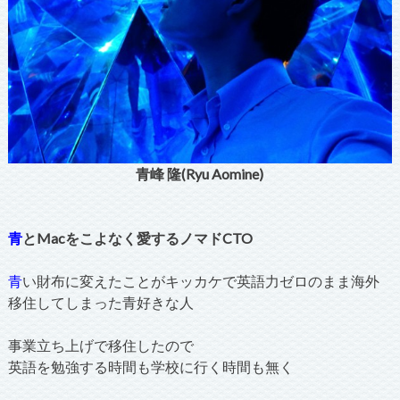
青峰 隆(Ryu Aomine)
青
とMacをこよなく愛するノマドCTO
青
い財布に変えたことがキッカケで英語力ゼロのまま海外
移住してしまった青好きな人
事業立ち上げで移住したので
英語を勉強する時間も学校に行く時間も無く