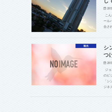
し
2015
こん
ール
合さ
シ
観光
つ
2015
ジョ
のビ
「シ
ジネ