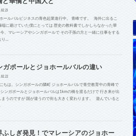
橋と華僑と中国人と
.02.23
ホールバルビジネスの青色起業進行中。 青峰です。 海外に出るこ
極端に避けていた僕にとっては 歴史の教科書でしかしらなかった華
 今、マレーシアやシンガポールで その子孫の方と一緒に仕事をする
なり…
ンガポールとジョホールバルの違い
.02.22
にちは。シンガポールの隣町 ジョホールバルで青空教育中の青峰で
 シンガポールとジョホールバルは1kmの橋を渡るだけで 行き来が出
しまうのですが 国が違うので街も大きく変わります。 遊んでいると
…
界ふしぎ発見！でマレーシアのジョホー