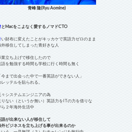
青峰 隆(Ryu Aomine)
青
とMacをこよなく愛するノマドCTO
青
い財布に変えたことがキッカケで英語力ゼロのまま
海外移住してしまった青好きな人
事業立ち上げで移住したので
英語を勉強する時間も学校に行く時間も無く
「今まで出会った中で一番英語ができない人」
のレッテルを貼られる。
元々システムエンジニアの為
足りない（というか無い）英語力をITの力を借りな
がら２年海外生活中
英語が出来ない人が移住して
海外ビジネスを立ち上げる事が出来るのか
という、一見無謀（？）なチャレンジを敢行中