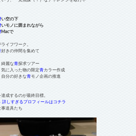
青
い空の下
青
いモノに囲まれながら
青
Macで
がライフワーク。
青
好きの仲間を集めて
・綺麗な
青
探求ツアー
・気に入った物の限定
青
カラー作成
・自分の好きな
青
モノ企画の推進
を達成するのが最終目標。
→ 詳しすぎるプロフィールはコチラ
仕事道具たち