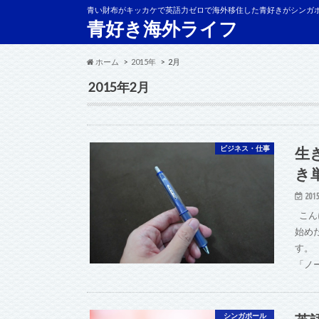
青い財布がキッカケで英語力ゼロで海外移住した青好きがシンガ
青好き海外ライフ
ホーム
2015年
2月
2015年2月
生
ビジネス・仕事
き
2015
こん
始め
す。
「ノ
シンガポール