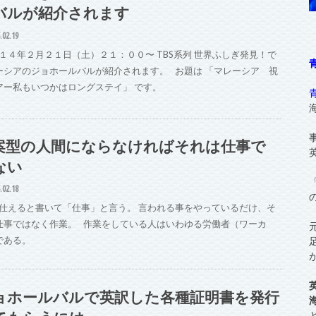
バルが紹介されます
.02.19
１４年２月２１日（土）２１：００〜 TBS系列 世界ふしぎ発見！で
ーシアのジョホールバルが紹介されます。 お題は 「マレーシア 視
アー私もいつかはロングステイ」 です。
案型の人間にならなければそれは仕事で
ない
.02.18
仕えると書いて「仕事」と言う。 言われる事をやっているだけ、そ
仕事ではなく作業。 作業をしている人はいわゆる労働者（ワーカ
である。
ョホールバルで英訳した各種証明書を発行