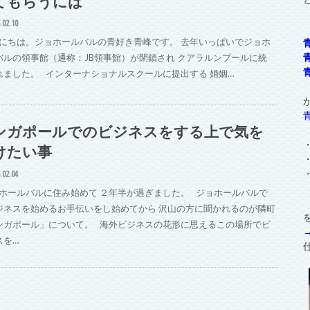
てもらうには
.02.10
にちは。ジョホールバルの青好き青峰です。 去年いっぱいでジョホ
バルの領事館（通称：JB領事館）が閉鎖され クアラルンプールに統
れました。 インターナショナルスクールに提出する 婚姻…
ンガポールでのビジネスをする上で気を
けたい事
.02.04
ホールバルに住み始めて ２年半が過ぎました。 ジョホールバルで
ジネスを始めるお手伝いをし始めてから 沢山の方に聞かれるのが隣町
ンガポール」について。 海外ビジネスの花形に思えるこの場所でビ
スを…