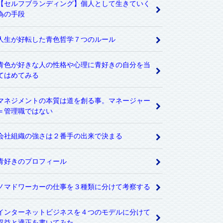
【セルフブランディング】個人として生きていく
為の手段
人生が好転した青色哲学７つのルール
青色が好きな人の性格や心理に青好きの自分を当
てはめてみる
マネジメントの本質は道を創る事。マネージャー
＝管理職ではない
会社組織の強さは２番手の出来で決まる
青好きのプロフィール
ノマドワーカーの仕事を３種類に分けて考察する
インターネットビジネスを４つのモデルに分けて
収益と適正を書いてみた