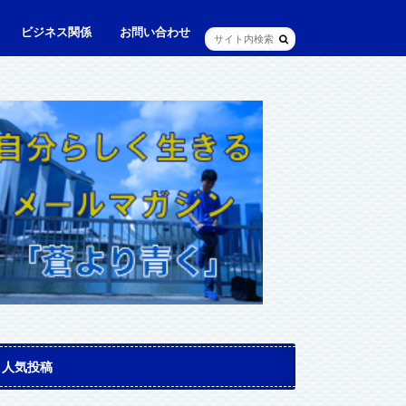
ビジネス関係
お問い合わせ
ル
ュニケーション・英語
に出られる日本人（青和人）
ビジネス・仕事
Web・IT
マインドセット・成功法則
マネジメント
資産運用・資産形成
メディア・実績
人気投稿