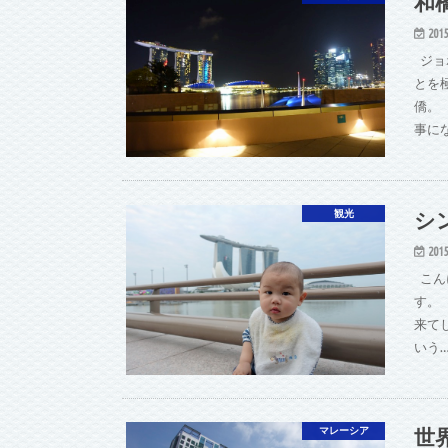
和
2015
ジョ
とを
僑。
事に
シ
観光
2015
こん
す。
来て
いう
世
マレーシア