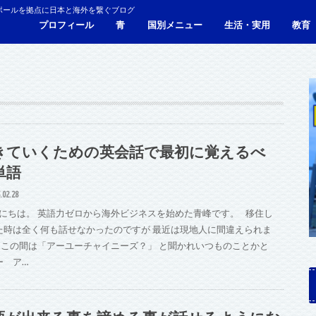
ポールを拠点に日本と海外を繋ぐブログ
プロフィール
青
国別メニュー
生活・実用
教育
青い財布の物語
人生青色（Webサイト）
シンガポール
マレーシア
カンボジア
タイ
フィリピン
ブラジル
ベトナム
香港
日本
サービス・施設
ビザ
海外生活・海外移住
ジョホールバルのホテ
観光
食事・レストラン
青色旅ノウハウ
コミ
海外
きていくための英会話で最初に覚えるべ
単語
.02.28
にちは。 英語力ゼロから海外ビジネスを始めた青峰です。 移住し
た時は全く何も話せなかったのですが 最近は現地人に間違えられま
 この間は「アーユーチャイニーズ？」 と聞かれいつものことかと
ー ア…