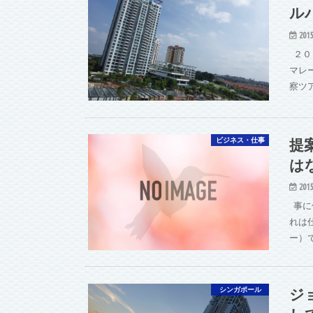
ル
2015
２０
マレ
察ツ
提
ビジネス・仕事
は
2015
事に
れは
ー）
ジ
シンガポール