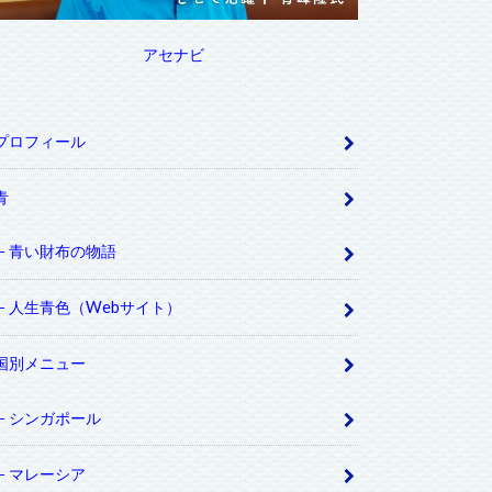
アセナビ
プロフィール
青
青い財布の物語
人生青色（Webサイト）
国別メニュー
シンガポール
マレーシア