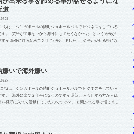
語が出来る事を諦める事が話せるようにな
近道
.02.26
にちは。 シンガポールの隣町ジョホールバルで ビジネスをしている
です。 英語が出来ないから海外にも出たくなかった という過去が
ますが 海外に住み始めて２年半が経ちました。 英語が話せる様にな
語嫌いで海外嫌い
.02.25
にちは。 シンガポールの隣町ジョホールバルで ビジネスをしている
です。 海外に出て２年半になるのですが 最近、お会いする方からは
外を視野に入れて活動していたのですか？」 と聞かれる事が増えまし
…