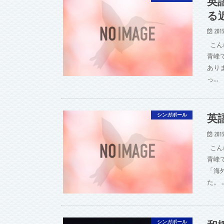
英
る
2015
こん
青峰
あり
っ…
英
シンガポール
2015
こん
青峰
「海
た。 
シンガポール