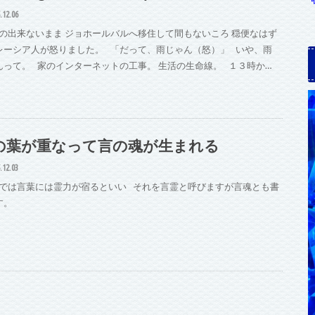
.12.06
の出来ないまま ジョホールバルへ移住して間もないころ 穏便なはず
レーシア人が怒りました。 「だって、雨じゃん（怒）」 いや、雨
んって。 家のインターネットの工事。 生活の生命線。 １３時か…
の葉が重なって言の魂が生まれる
.12.03
では言葉には霊力が宿るといい それを言霊と呼びますが言魂とも書
す。