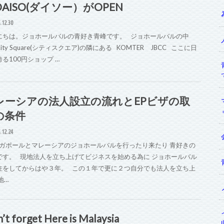
AISO(ダイソー）がOPEN
.12.30
にちは。ジョホールバルの青好き青峰です。 ジョホールバルの中
ity Square(シティスクエア)の隣にある KOMTER JBCC ここに日
る100円ショップ …
レーシアの法人設立の流れとEPビザの取
の条件
.12.24
ガポールとマレーシアのジョホールバルを行ったり来たり 青好きの
です。 現地法人を立ち上げてビジネスを始める為に ジョホールバル
住をしてからはや３年。 この１年で更に２つ自分でも法人を立ち上
地…
’t forget Here is Malaysia