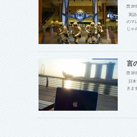
2015
英語
のマ
じゃ
言
2015
日本
きま