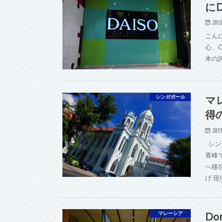
にD
2015
こん
心、C
本の誇
マ
シンガポール
得
2015
シン
青峰
へ移
げ 現
Don
マレーシア