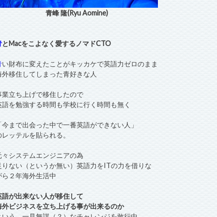
青峰 隆(Ryu Aomine)
青
とMacをこよなく愛するノマドCTO
青
い財布に変えたことがキッカケで英語力ゼロのまま
海外移住してしまった青好きな人
事業立ち上げで移住したので
英語を勉強する時間も学校に行く時間も無く
「今まで出会った中で一番英語ができない人」
のレッテルを貼られる。
元々システムエンジニアの為
足りない（というか無い）英語力をITの力を借りな
がら２年海外生活中
英語が出来ない人が移住して
海外ビジネスを立ち上げる事が出来るのか
という、一見無謀（？）なチャレンジを敢行中