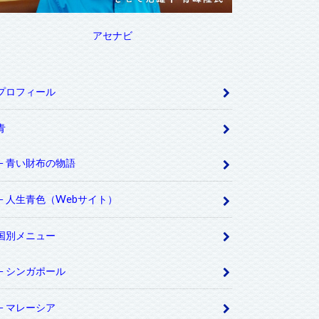
アセナビ
プロフィール
青
青い財布の物語
人生青色（Webサイト）
国別メニュー
シンガポール
マレーシア