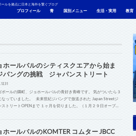
ポールを拠点に日本と海外を繋ぐブログ
プロフィール
青
国別メニュー
生活・実用
教育
青い財布の物語
人生青色（Webサイト）
シンガポール
マレーシア
カンボジア
タイ
フィリピン
ブラジル
ベトナム
香港
日本
サービス・施設
ビザ
海外生活・海外移住
ジョホールバルのホテ
観光
食事・レストラン
青色旅ノウハウ
コミ
海外
ョホールバルのシティスクエアから始ま
ジパングの挑戦 ジャパンストリート
.12.31
ガポールの隣町、ジョホールバルの青好き青峰です。 気がついたら３
なっていました。 未来世紀ジパングで放送された Japan Streetジ
ンストリートOPENまで １ヶ月を切りました。（１月２９日オープ…
ョホールバルのKOMTER コムター JBCC