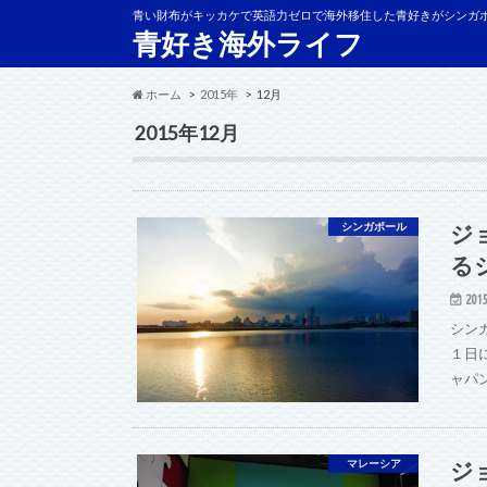
青い財布がキッカケで英語力ゼロで海外移住した青好きがシンガ
青好き海外ライフ
ホーム
2015年
12月
2015年12月
ジ
シンガポール
る
2015
シン
１日に
ャパ
ジ
マレーシア