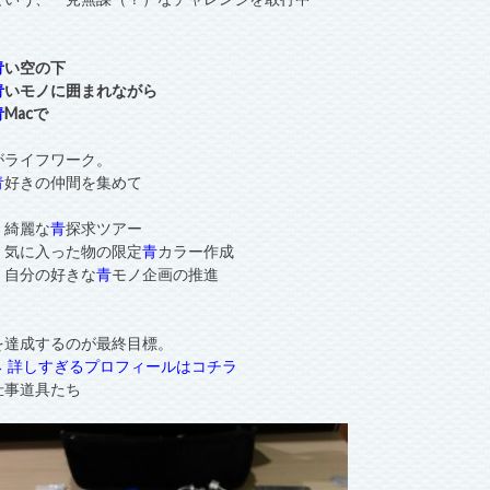
青
い空の下
青
いモノに囲まれながら
青
Macで
がライフワーク。
青
好きの仲間を集めて
・綺麗な
青
探求ツアー
・気に入った物の限定
青
カラー作成
・自分の好きな
青
モノ企画の推進
を達成するのが最終目標。
→ 詳しすぎるプロフィールはコチラ
仕事道具たち