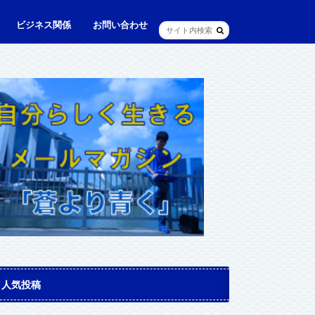
ビジネス関係
お問い合わせ
ル
ュニケーション・英語
に出られる日本人（青和人）
ビジネス・仕事
Web・IT
マインドセット・成功法則
マネジメント
資産運用・資産形成
メディア・実績
人気投稿