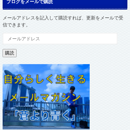
ブログをメールで購読
メールアドレスを記入して購読すれば、更新をメールで受
信できます。
メ
ー
ル
購読
ア
ド
レ
ス