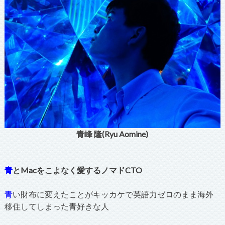
青峰 隆(Ryu Aomine)
青
とMacをこよなく愛するノマドCTO
青
い財布に変えたことがキッカケで英語力ゼロのまま海外
移住してしまった青好きな人