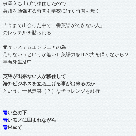
事業立ち上げで移住したので
英語を勉強する時間も学校に行く時間も無く
「今まで出会った中で一番英語ができない人」
のレッテルを貼られる。
元々システムエンジニアの為
足りない（というか無い）英語力をITの力を借りながら２
年海外生活中
英語が出来ない人が移住して
海外ビジネスを立ち上げる事が出来るのか
という、一見無謀（？）なチャレンジを敢行中
青
い空の下
青
いモノに囲まれながら
青
Macで