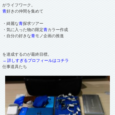
がライフワーク。
青
好きの仲間を集めて
・綺麗な
青
探求ツアー
・気に入った物の限定
青
カラー作成
・自分の好きな
青
モノ企画の推進
を達成するのが最終目標。
→ 詳しすぎるプロフィールはコチラ
仕事道具たち