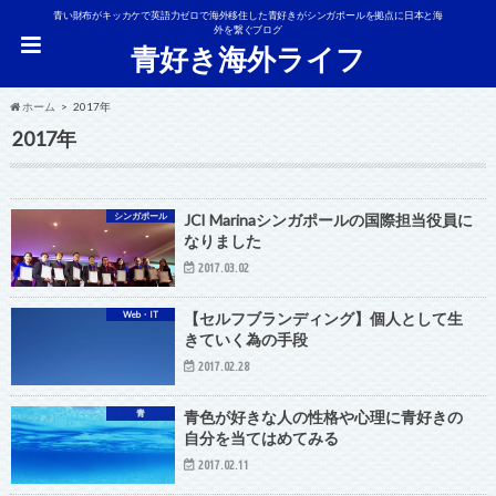
青い財布がキッカケで英語力ゼロで海外移住した青好きがシンガポールを拠点に日本と海
外を繋ぐブログ
青好き海外ライフ
ホーム
2017年
2017年
シンガポール
JCI Marinaシンガポールの国際担当役員に
なりました
2017.03.02
Web・IT
【セルフブランディング】個人として生
きていく為の手段
2017.02.28
青
青色が好きな人の性格や心理に青好きの
自分を当てはめてみる
2017.02.11