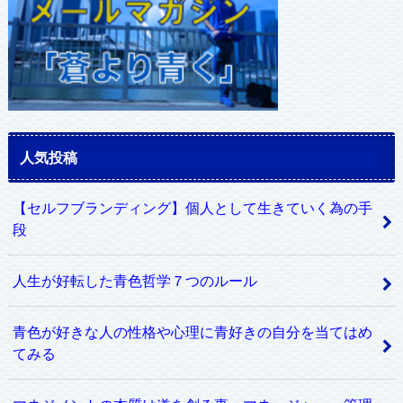
人気投稿
【セルフブランディング】個人として生きていく為の手
段
人生が好転した青色哲学７つのルール
青色が好きな人の性格や心理に青好きの自分を当てはめ
てみる