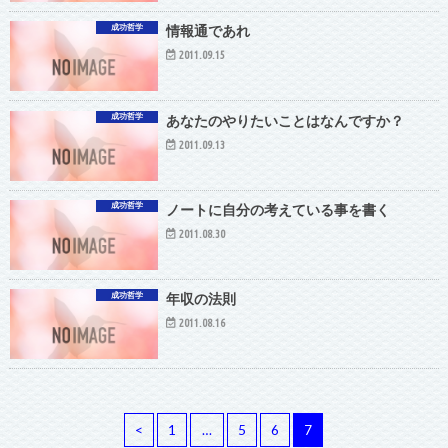
成功哲学
情報通であれ
2011.09.15
成功哲学
あなたのやりたいことはなんですか？
2011.09.13
成功哲学
ノートに自分の考えている事を書く
2011.08.30
成功哲学
年収の法則
2011.08.16
<
1
…
5
6
7