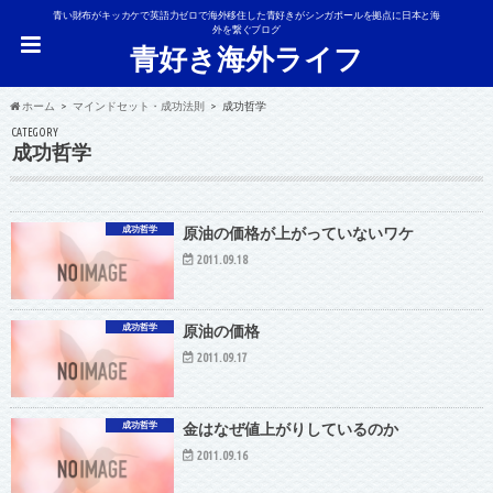
青い財布がキッカケで英語力ゼロで海外移住した青好きがシンガポールを拠点に日本と海
外を繋ぐブログ
青好き海外ライフ
ホーム
マインドセット・成功法則
成功哲学
CATEGORY
成功哲学
成功哲学
原油の価格が上がっていないワケ
2011.09.18
成功哲学
原油の価格
2011.09.17
成功哲学
金はなぜ値上がりしているのか
2011.09.16