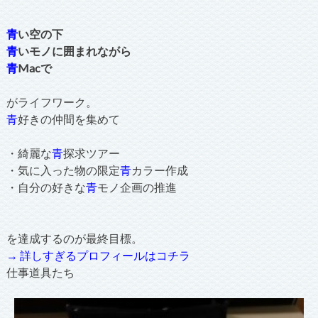
青
い空の下
青
いモノに囲まれながら
青
Macで
がライフワーク。
青
好きの仲間を集めて
・綺麗な
青
探求ツアー
・気に入った物の限定
青
カラー作成
・自分の好きな
青
モノ企画の推進
を達成するのが最終目標。
→ 詳しすぎるプロフィールはコチラ
仕事道具たち