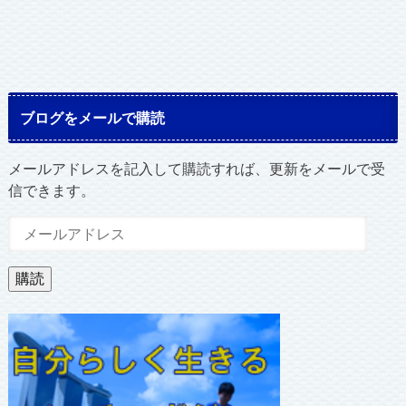
ブログをメールで購読
メールアドレスを記入して購読すれば、更新をメールで受
信できます。
メ
ー
ル
購読
ア
ド
レ
ス