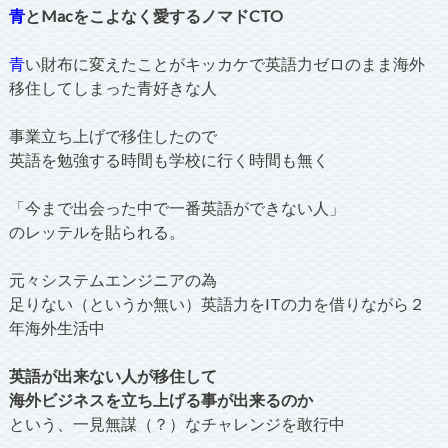
青
とMacをこよなく愛するノマドCTO
青
い財布に変えたことがキッカケで英語力ゼロのまま海外
移住してしまった青好きな人
事業立ち上げで移住したので
英語を勉強する時間も学校に行く時間も無く
「今まで出会った中で一番英語ができない人」
のレッテルを貼られる。
元々システムエンジニアの為
足りない（というか無い）英語力をITの力を借りながら２
年海外生活中
英語が出来ない人が移住して
海外ビジネスを立ち上げる事が出来るのか
という、一見無謀（？）なチャレンジを敢行中