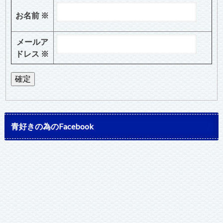
お名前
※
メールア
ドレス
※
青好きの為のFacebook