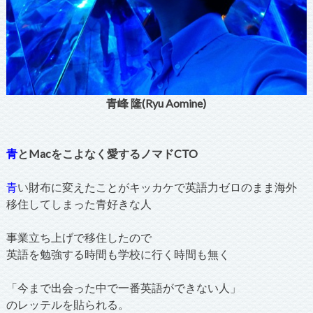
青峰 隆(Ryu Aomine)
青
とMacをこよなく愛するノマドCTO
青
い財布に変えたことがキッカケで英語力ゼロのまま海外
移住してしまった青好きな人
事業立ち上げで移住したので
英語を勉強する時間も学校に行く時間も無く
「今まで出会った中で一番英語ができない人」
のレッテルを貼られる。