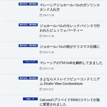
海外生活・海外移住
マレーシアジョホールバルのガソリンス
タンド入れ方
2014.11.09
海外生活・海外移住
ジョホールバルのモレックパイン３で行
われたビュッフェパーティー
2014.11.08
海外生活・海外移住
ジョホールバルの街がクリスマス仕様に
2014.11.06
マレーシア
マレーシアのTM Unifiを解約してきました
2014.11.02
海外生活・海外移住
さよならストレイツビューコンドミニア
ム Straits View Condominium
2014.10.31
Web・IT
CelcomのプリペイドSIMのコマンドが急
に変更されました