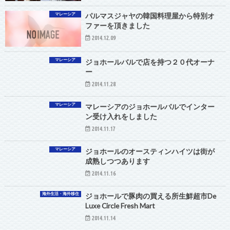
マレーシア
パルマスジャヤの韓国料理屋から特別オ
ファーを頂きました
2014.12.09
マレーシア
ジョホールバルで店を持つ２０代オーナ
ー
2014.11.28
マレーシア
マレーシアのジョホールバルでインター
ン受け入れをしました
2014.11.17
マレーシア
ジョホールのオースティンハイツは街が
成熟しつつあります
2014.11.16
海外生活・海外移住
ジョホールで豚肉の買える所生鮮超市De
Luxe Circle Fresh Mart
2014.11.14