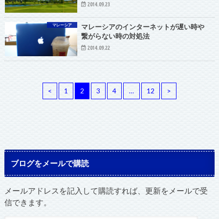
2014.09.23
マレーシア
マレーシアのインターネットが遅い時や
繋がらない時の対処法
2014.09.22
<
1
2
3
4
…
12
>
ブログをメールで購読
メールアドレスを記入して購読すれば、更新をメールで受
信できます。