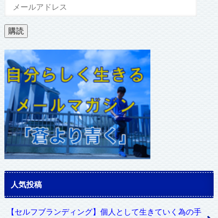
メ
ー
ル
購読
ア
ド
レ
ス
人気投稿
【セルフブランディング】個人として生きていく為の手