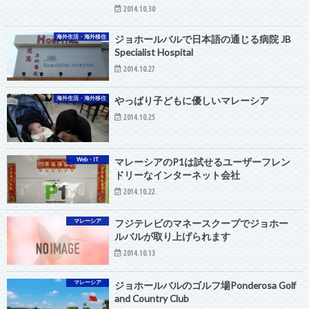
2014.10.30
海外生活・海外移住
ジョホールバルで日本語の通じる病院 JB
Specialist Hospital
2014.10.27
海外生活・海外移住
やっぱり子どもに優しいマレーシア
2014.10.25
Web・IT
マレーシアのP1は試せるユーザーフレン
ドリーなインターネット会社
2014.10.22
マレーシア
フジテレビのマネースクープでジョホー
ルバルが取り上げられます
2014.10.13
マレーシア
ジョホールバルのゴルフ場Ponderosa Golf
and Country Club