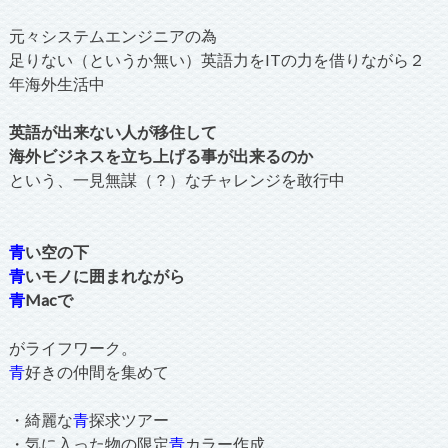
元々システムエンジニアの為
足りない（というか無い）英語力をITの力を借りながら２
年海外生活中
英語が出来ない人が移住して
海外ビジネスを立ち上げる事が出来るのか
という、一見無謀（？）なチャレンジを敢行中
青
い空の下
青
いモノに囲まれながら
青
Macで
がライフワーク。
青
好きの仲間を集めて
・綺麗な
青
探求ツアー
・気に入った物の限定
青
カラー作成