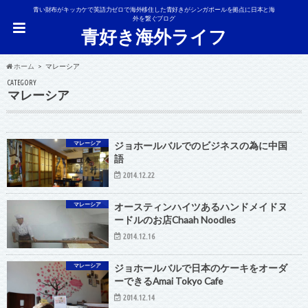
青い財布がキッカケで英語力ゼロで海外移住した青好きがシンガポールを拠点に日本と海
外を繋ぐブログ
青好き海外ライフ
ホーム
マレーシア
CATEGORY
マレーシア
マレーシア
ジョホールバルでのビジネスの為に中国
語
2014.12.22
マレーシア
オースティンハイツあるハンドメイドヌ
ードルのお店Chaah Noodles
2014.12.16
マレーシア
ジョホールバルで日本のケーキをオーダ
ーできるAmai Tokyo Cafe
2014.12.14