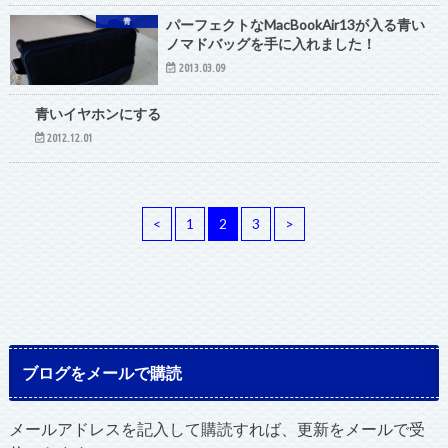
青
パーフェクトなMacBookAir13が入る青い
ノマドバッグを手に入れました！
2013.03.09
青
青いイヤホンにする
2012.12.01
<
1
2
3
>
ブログをメールで購読
メールアドレスを記入して購読すれば、更新をメールで受