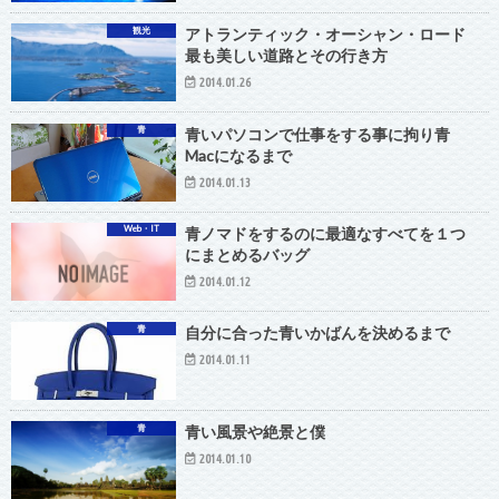
観光
アトランティック・オーシャン・ロード
最も美しい道路とその行き方
2014.01.26
青
青いパソコンで仕事をする事に拘り青
Macになるまで
2014.01.13
Web・IT
青ノマドをするのに最適なすべてを１つ
にまとめるバッグ
2014.01.12
青
自分に合った青いかばんを決めるまで
2014.01.11
青
青い風景や絶景と僕
2014.01.10