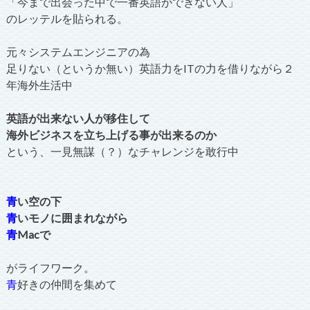
「今まで出会った中で一番英語ができない人」
のレッテルを貼られる。
元々システムエンジニアの為
足りない（というか無い）英語力をITの力を借りながら２
年海外生活中
英語が出来ない人が移住して
海外ビジネスを立ち上げる事が出来るのか
という、一見無謀（？）なチャレンジを敢行中
青
い空の下
青
いモノに囲まれながら
青
Macで
がライフワーク。
青
好きの仲間を集めて