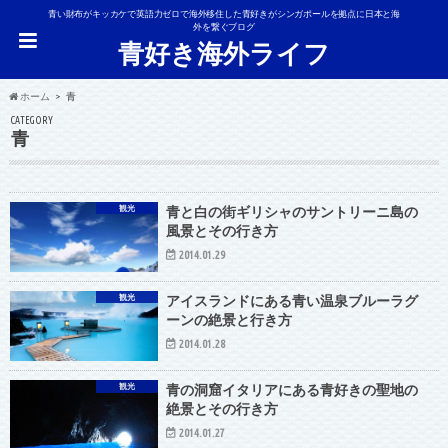
青い財布がキッカケで英語力ゼロで海外移住した青好きがシンガポールを拠点に日本と海
外を繋ぐブログ
青好き海外ライフ
ホーム
青
CATEGORY
青
観光
青と白の街ギリシャのサントリーニ島の
風景とその行き方
2014.01.29
観光
アイスランドにある青い温泉ブルーラグ
ーンの絶景と行き方
2014.01.28
観光
青の洞窟イタリアにある青好きの聖地の
絶景とその行き方
2014.01.27