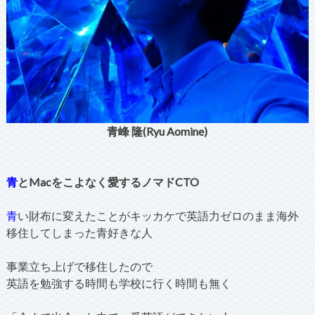
青峰 隆(Ryu Aomine)
青
とMacをこよなく愛するノマドCTO
青
い財布に変えたことがキッカケで英語力ゼロのまま海外
移住してしまった青好きな人
事業立ち上げで移住したので
英語を勉強する時間も学校に行く時間も無く