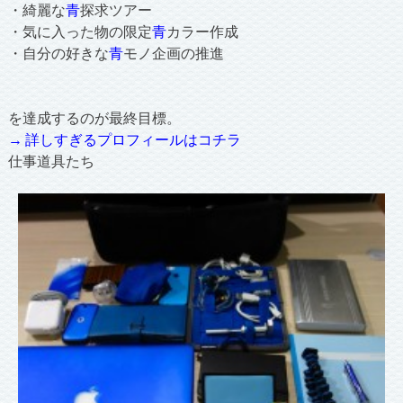
・綺麗な
青
探求ツアー
・気に入った物の限定
青
カラー作成
・自分の好きな
青
モノ企画の推進
を達成するのが最終目標。
→ 詳しすぎるプロフィールはコチラ
仕事道具たち