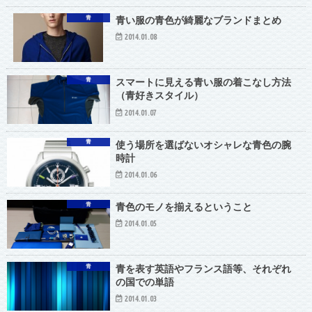
青
青い服の青色が綺麗なブランドまとめ
2014.01.08
青
スマートに見える青い服の着こなし方法
（青好きスタイル）
2014.01.07
青
使う場所を選ばないオシャレな青色の腕
時計
2014.01.06
青
青色のモノを揃えるということ
2014.01.05
青
青を表す英語やフランス語等、それぞれ
の国での単語
2014.01.03