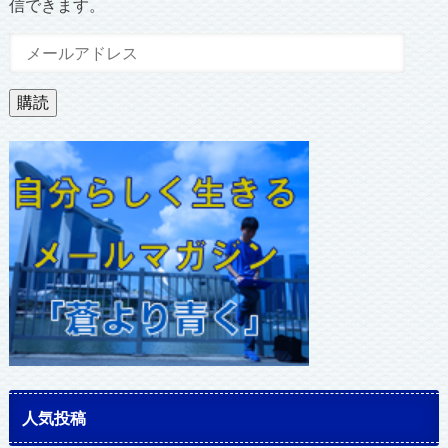
信できます。
メ
ー
ル
購読
ア
ド
レ
ス
人気投稿