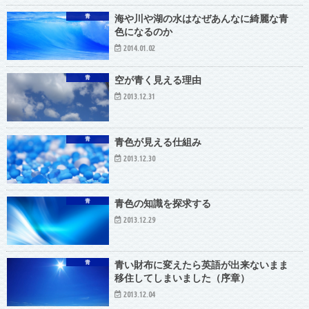
青
海や川や湖の水はなぜあんなに綺麗な青
色になるのか
2014.01.02
青
空が青く見える理由
2013.12.31
青
青色が見える仕組み
2013.12.30
青
青色の知識を探求する
2013.12.29
青
青い財布に変えたら英語が出来ないまま
移住してしまいました（序章）
2013.12.04