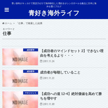
青い財布がキッカケで英語力ゼロで海外移住した青好きがシンガポールを拠点に日本と海
外を繋ぐブログ
青好き海外ライフ
ホーム
「仕事」で検索した結果
キーワード
仕事
成功哲学
【成功者のマインドセット 2】できない理
由を考えるより・・・
2011.11.24
成功哲学
成功者が毎朝していること
2011.11.23
マネジメント
【成功への道 12-4】絶対価値を高めて勝
ちを増やす
2011.11.09