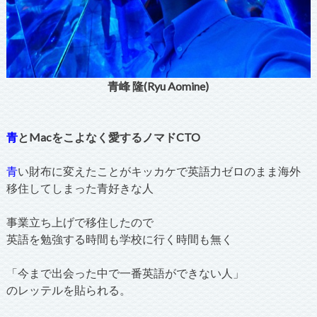
青峰 隆(Ryu Aomine)
青
とMacをこよなく愛するノマドCTO
青
い財布に変えたことがキッカケで英語力ゼロのまま海外
移住してしまった青好きな人
事業立ち上げで移住したので
英語を勉強する時間も学校に行く時間も無く
「今まで出会った中で一番英語ができない人」
のレッテルを貼られる。