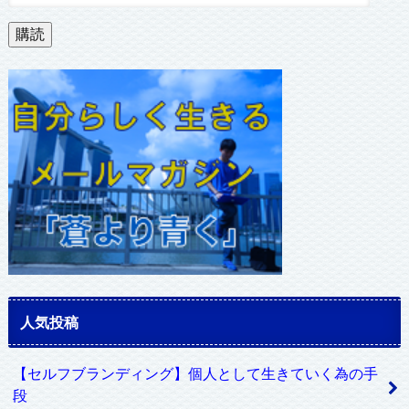
ー
ル
購読
ア
ド
レ
ス
人気投稿
【セルフブランディング】個人として生きていく為の手
段