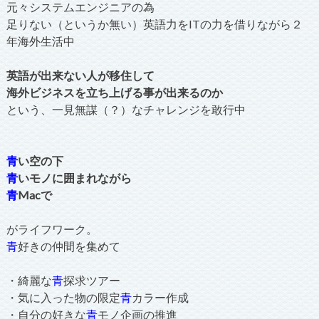
元々システムエンジニアの為
足りない（というか無い）英語力をITの力を借りながら２
年海外生活中
英語が出来ない人が移住して
海外ビジネスを立ち上げる事が出来るのか
という、一見無謀（？）なチャレンジを敢行中
青
い空の下
青
いモノに囲まれながら
青
Macで
がライフワーク。
青
好きの仲間を集めて
・綺麗な
青
探求ツアー
・気に入った物の限定
青
カラー作成
・自分の好きな
青
モノ企画の推進