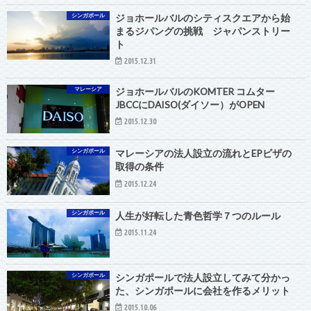
シンガポール
ジョホールバルのシティスクエアから始
まるジパングの挑戦 ジャパンストリー
ト
2015.12.31
マレーシア
ジョホールバルのKOMTER コムター
JBCCにDAISO(ダイソー）がOPEN
2015.12.30
シンガポール
マレーシアの法人設立の流れとEPビザの
取得の条件
2015.12.24
シンガポール
人生が好転した青色哲学７つのルール
2015.11.24
シンガポール
シンガポールで法人設立してみて分かっ
た、シンガポールに会社を作るメリット
2015.10.06