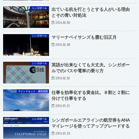
シンガポール
出ている杭を打とうとする人がいる理由
とその青い対処法
2016.02.09
シンガポール
マリーナベイサンズも霞む旧正月
2016.02.08
シンガポール
英語が出来なくても大丈夫。シンガポー
ルでのバスや電車の乗り方
2016.02.02
マインドセット・成功法則
仕事を効率化する黄金比。８割と２割に
分けて仕事をする
2016.01.25
シンガポール
シンガポールエアラインの航空券をANA
マイレージを使ってアップグレードする
2016.01.20