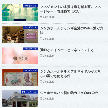
マネジメント
マネジメントの本質は道を創る事。マネ
ージャー＝管理職ではない
2016.01.18
シンガポール
シンガポールチャンギ空港のWifiへ繋ぐ方
法
2016.01.16
マネジメント
孤独とマイペースとマネジメントと
2016.01.14
シンガポール
シンガポールドルとブルネイドルがどち
らの国でも使える件
2016.01.12
食事・レストラン
ジョホールバル初の猫カフェCats Cafe
2016.01.11