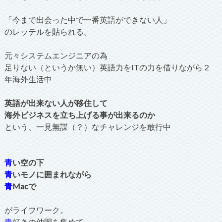
「今まで出会った中で一番英語ができない人」
のレッテルを貼られる。
元々システムエンジニアの為
足りない（というか無い）英語力をITの力を借りながら２
年海外生活中
英語が出来ない人が移住して
海外ビジネスを立ち上げる事が出来るのか
という、一見無謀（？）なチャレンジを敢行中
青
い空の下
青
いモノに囲まれながら
青
Macで
がライフワーク。
青
好きの仲間を集めて