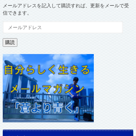
メールアドレスを記入して購読すれば、更新をメールで受
信できます。
メ
ー
ル
購読
ア
ド
レ
ス