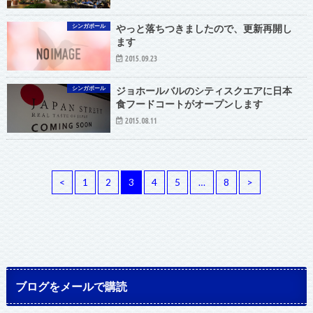
シンガポール
やっと落ちつきましたので、更新再開し
ます
2015.09.23
シンガポール
ジョホールバルのシティスクエアに日本
食フードコートがオープンします
2015.08.11
<
1
2
3
4
5
…
8
>
ブログをメールで購読