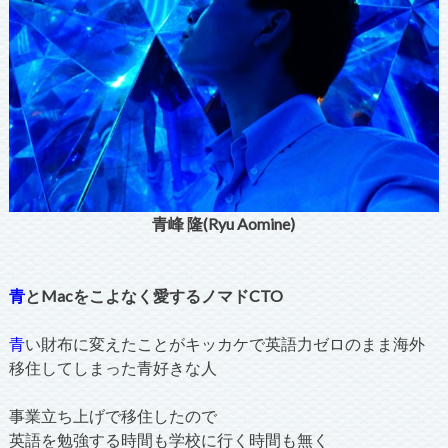
青峰 隆(Ryu Aomine)
青
とMacをこよなく愛するノマドCTO
青
い財布に変えたことがキッカケで英語力ゼロのまま海外
移住してしまった青好きな人
事業立ち上げで移住したので
英語を勉強する時間も学校に行く時間も無く