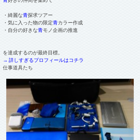
・綺麗な
青
探求ツアー
・気に入った物の限定
青
カラー作成
・自分の好きな
青
モノ企画の推進
を達成するのが最終目標。
→ 詳しすぎるプロフィールはコチラ
仕事道具たち