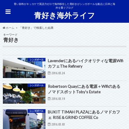
青い財布がキッカケで英語力ゼロで海外移住した青好きがシンガポールを拠点に日本と海
外を繋ぐブログ
青好き海外ライフ
ホーム
「青好き」で検索した結果
キーワード
青好き
シンガポール
Lavenderにあるハイクオリティな電源Wifi
カフェThe Refinery
2016.03.24
シンガポール
Robertson Quayにある電源＋Wifiのある
ノマドスポットToby’s Estate
2016.03.19
シンガポール
BUKIT TIMAH PLAZAにあるノマドカフ
ェ RISE＆GRIND COFFEE Co
2016.03.03