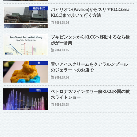
青好き雑記
パビリオン(Pavilion)からスリアKLCC(Sria
KLCC)まで歩いて行く方法
2014.03.06
ブキビンタンからKLCCへ移動するなら徒
歩が一番楽
2014.03.05
青
青いアイスクリームをクアラルンプール
のジェラートのお店で
2014.03.04
観光
ペトロナスツインタワー前KLCC公園の噴
水ライトショー
2014.03.03