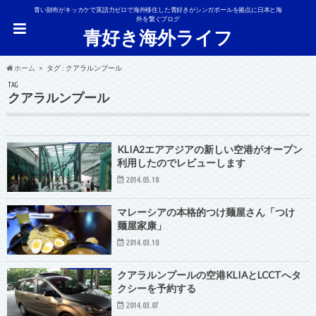
青い財布がキッカケで英語力ゼロで海外移住した青好きがシンガポールを拠点に日本と海
外を繋ぐブログ
青好き海外ライフ
ホーム
タグ : クアラルンプール
TAG
クアラルンプール
KLIA2エアアジアの新しい空港がオープン
利用したのでレビューします
2014.05.18
マレーシアの本格的つけ麺屋さん「つけ
麺屋家康」
2014.03.10
クアラルンプールの空港KLIAとLCCTへタ
クシーを予約する
2014.03.07