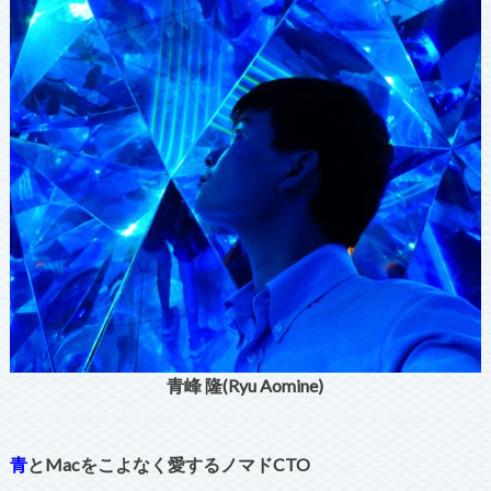
青峰 隆(Ryu Aomine)
青
とMacをこよなく愛するノマドCTO