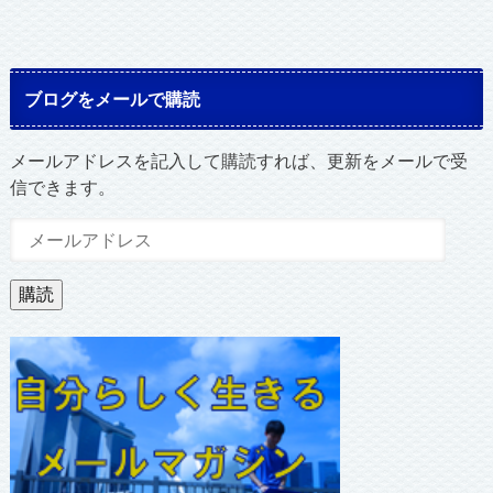
ブログをメールで購読
メールアドレスを記入して購読すれば、更新をメールで受
信できます。
メ
ー
ル
購読
ア
ド
レ
ス