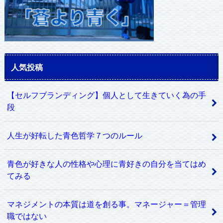
人気投稿
【セルフブランディング】個人として生きていく為の手
段
人生が好転した青色哲学７つのルール
青色が好きな人の性格や心理に青好きの自分を当てはめ
てみる
マネジメントの本質は道を創る事。マネージャー＝管理
職ではない