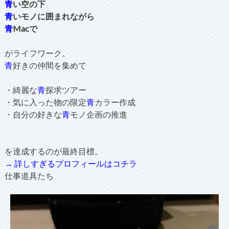
青
い空の下
青
いモノに囲まれながら
青
Macで
がライフワーク。
青
好きの仲間を集めて
・綺麗な
青
探求ツアー
・気に入った物の限定
青
カラー作成
・自分の好きな
青
モノ企画の推進
を達成するのが最終目標。
→ 詳しすぎるプロフィールはコチラ
仕事道具たち