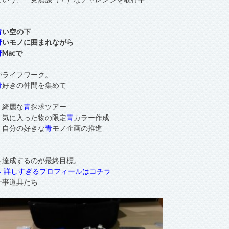
青
い空の下
青
いモノに囲まれながら
青
Macで
がライフワーク。
青
好きの仲間を集めて
・綺麗な
青
探求ツアー
・気に入った物の限定
青
カラー作成
・自分の好きな
青
モノ企画の推進
を達成するのが最終目標。
→ 詳しすぎるプロフィールはコチラ
仕事道具たち