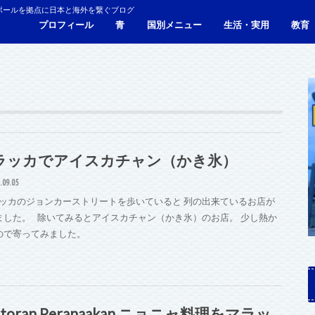
ポールを拠点に日本と海外を繋ぐブログ
プロフィール
青
国別メニュー
生活・実用
教育
青い財布の物語
人生青色（Webサイト）
シンガポール
マレーシア
カンボジア
タイ
フィリピン
ブラジル
ベトナム
香港
日本
サービス・施設
ビザ
海外生活・海外移住
ジョホールバルのホテ
観光
食事・レストラン
青色旅ノウハウ
コミ
海外
ラッカでアイスカチャン（かき氷）
.09.05
ッカのジョンカーストリートを歩いていると 列の出来ているお店が
ました。 除いてみるとアイスカチャン（かき氷）のお店。 少し熱か
ので寄ってみました。
storan Peranaakan ニョニャ料理をマラッ