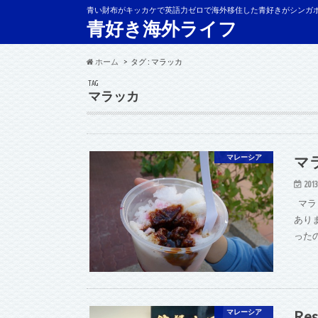
青い財布がキッカケで英語力ゼロで海外移住した青好きがシンガ
青好き海外ライフ
ホーム
タグ : マラッカ
TAG
マラッカ
マ
マレーシア
2013
マラ
あり
った
Re
マレーシア