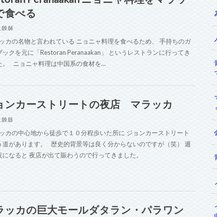
で食べる
.09.04
ッカの名物と言われている ニョニャ料理を食べるため、 手持ちのガ
ックを元に「Restoran Peranaakan」 というレストランに行ってき
た。 ニョニャ料理は中国系の食材を…
ョンカーストリートの夜店 マラッカ
.09.03
ッカの中心地から徒歩で１０分程歩いた所に ジョンカーストリート
う道があります。 歴史的背景等は良く分からないのですが（笑） 週
夜になると 夜店が出て賑わうので行ってきました。
ラッカの巨大モールダタラン・パラワン