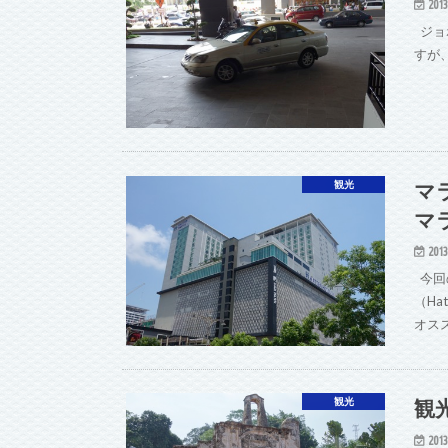
2013
ジョ
すが
マ
観光
マラ
2013
今回
（Ha
オス
観
観光
2013