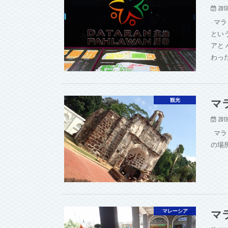
2013
マラ
とい
アと
わっ
マ
観光
2013
マラ
の場
マ
マレーシア