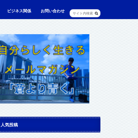
ビジネス関係
お問い合わせ
ル
ュニケーション・英語
に出られる日本人（青和人）
ビジネス・仕事
Web・IT
マインドセット・成功法則
マネジメント
資産運用・資産形成
メディア・実績
人気投稿