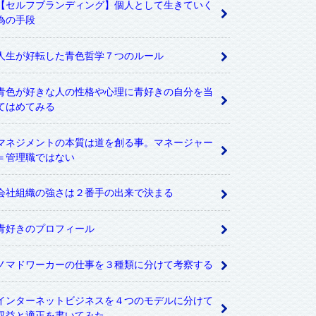
【セルフブランディング】個人として生きていく
為の手段
人生が好転した青色哲学７つのルール
青色が好きな人の性格や心理に青好きの自分を当
てはめてみる
マネジメントの本質は道を創る事。マネージャー
＝管理職ではない
会社組織の強さは２番手の出来で決まる
青好きのプロフィール
ノマドワーカーの仕事を３種類に分けて考察する
インターネットビジネスを４つのモデルに分けて
収益と適正を書いてみた