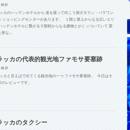
.09.01
ッカのハッテンホテルから 道を渡って向こう側ダタラン・パラワン
う ショッピングセンターがあります。 １階と屋上からなる広いエリ
 ハッテンホテルに繋がる５階程からなる建物とがくっついていて 変
た形な…
ラッカの代表的観光地ファモサ要塞跡
.08.29
ッカと言えばで出てくる観光地の一つ ファモサ要塞跡。 今日はそ
所のレビューです。
ラッカのタクシー