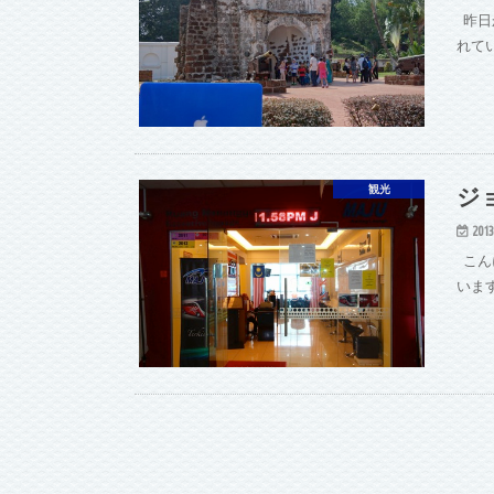
昨日
れて
ジ
観光
2013
こん
いま