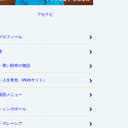
アセナビ
プロフィール
青
青い財布の物語
人生青色（Webサイト）
国別メニュー
シンガポール
マレーシア