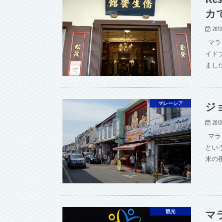
カ
2013
マラ
イドブ
まし
ジ
マレーシア
2013
マラ
とい
末の
マ
観光