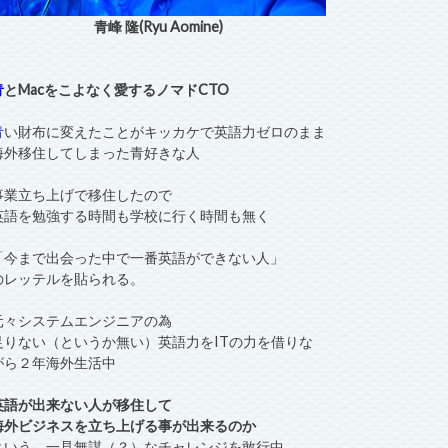
青峰 隆(Ryu Aomine)
青
とMacをこよなく愛するノマドCTO
青
い財布に変えたことがキッカケで英語力ゼロのまま
海外移住してしまった青好きな人
事業立ち上げで移住したので
英語を勉強する時間も学校に行く時間も無く
「今まで出会った中で一番英語ができない人」
のレッテルを貼られる。
元々システムエンジニアの為
足りない（というか無い）英語力をITの力を借りな
がら２年海外生活中
英語が出来ない人が移住して
海外ビジネスを立ち上げる事が出来るのか
という、一見無謀（？）なチャレンジを敢行中