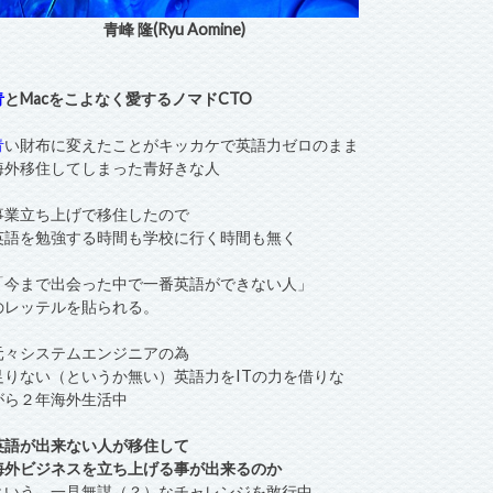
青峰 隆(Ryu Aomine)
青
とMacをこよなく愛するノマドCTO
青
い財布に変えたことがキッカケで英語力ゼロのまま
海外移住してしまった青好きな人
事業立ち上げで移住したので
英語を勉強する時間も学校に行く時間も無く
「今まで出会った中で一番英語ができない人」
のレッテルを貼られる。
元々システムエンジニアの為
足りない（というか無い）英語力をITの力を借りな
がら２年海外生活中
英語が出来ない人が移住して
海外ビジネスを立ち上げる事が出来るのか
という、一見無謀（？）なチャレンジを敢行中