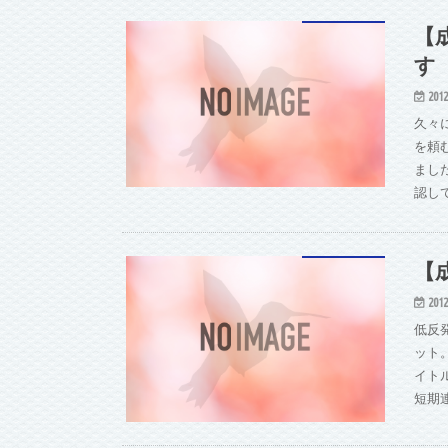
【
す
2012
久々
を頼
まし
認し
【
2012
低反
ット
イト
短期