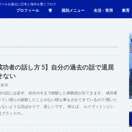
ポールを拠点に日本と海外を繋ぐブログ
プロフィール
青
国別メニュー
生活・実用
教育
青い財布の物語
人生青色（Webサイト）
シンガポール
マレーシア
カンボジア
タイ
フィリピン
ブラジル
ベトナム
香港
日本
サービス・施設
ビザ
海外生活・海外移住
ジョホールバルのホテ
観光
食事・レストラン
青色旅ノウハウ
コミ
海外
成功者の話し方 5】自分の過去の話で退屈
せない
.02.13
者の話には必ず、自分の今まで経験した体験談が出てきます。 成功者
いてい僕らの経験したことのない様な事をされてきているので 聞いた
もないような話ばかりで、楽しいです。 例えば、 ルイヴィトンとい
級ブランドの…