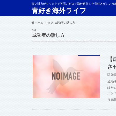
青い財布がキッカケで英語力ゼロで海外移住した青好きがシンガ
青好き海外ライフ
ホーム
タグ : 成功者の話し方
TAG
成功者の話し方
【
さ
2012
成功
はた
こと
う高