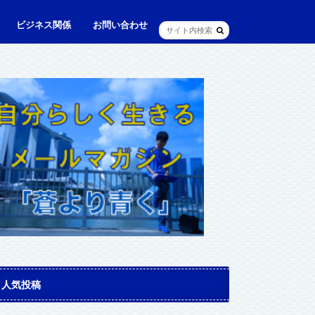
ビジネス関係
お問い合わせ
ル
ュニケーション・英語
に出られる日本人（青和人）
ビジネス・仕事
Web・IT
マインドセット・成功法則
マネジメント
資産運用・資産形成
メディア・実績
人気投稿