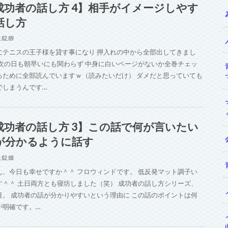
成功者の話し方 4】相手がイメージしやす
話し方
.02.09
にテニスの王子様を貸す事になり 押入れの中から全部出してきまし
 次の日も朝早いにも関わらず 中身に白いページがないか全巻チェッ
るために全部読んでいますｗ（読みたいだけ） ダメだと思っていても
でしまうんです…
成功者の話し方 3】この話で何が言いたい
が分かるように話す
.02.08
ん、今日も幸せですか＾＾ フロウィンドです。 低反発マット調子い
す＾＾ 土日両方とも寝坊しました（笑） 成功者の話し方シリーズ、
目。 成功者の話が分かりやすいという理由に この話のポイントは何
が明確です。…