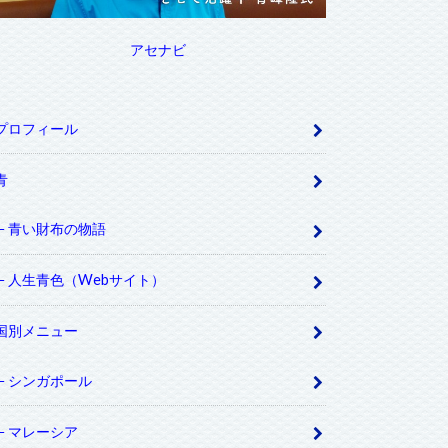
アセナビ
プロフィール
青
青い財布の物語
人生青色（Webサイト）
国別メニュー
シンガポール
マレーシア