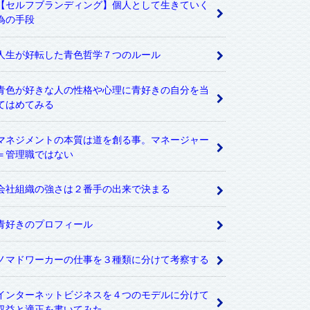
【セルフブランディング】個人として生きていく
為の手段
人生が好転した青色哲学７つのルール
青色が好きな人の性格や心理に青好きの自分を当
てはめてみる
マネジメントの本質は道を創る事。マネージャー
＝管理職ではない
会社組織の強さは２番手の出来で決まる
青好きのプロフィール
ノマドワーカーの仕事を３種類に分けて考察する
インターネットビジネスを４つのモデルに分けて
収益と適正を書いてみた