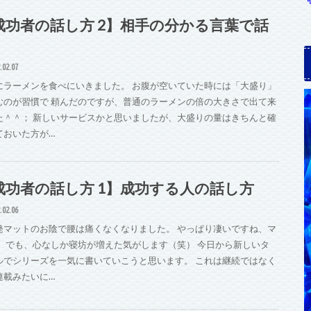
成功者の話し方 2】相手の分かる言葉で話
.02.07
にラーメンを食べにいきました。 お腹が空いていた時には「大盛り」
むのが習慣で 頼んだのですが、普通のラーメンの倍の大きさで出て来
た＾＾； 新しいサービスかと思いましたが、大盛りの量はきちんと確
ておいた方が…
成功者の話し方 1】成功する人の話し方
.02.06
発マットのお陰で腰は痛くなくなりました。 やっぱり凄いですね、マ
。 でも、心なしか寝坊が増えた気がします（笑） 今日から新しいタ
ルでシリーズを一気に書いていこうと思います。 これは継続ではなく
連載みたいに…