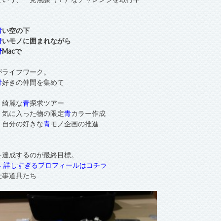
青
い空の下
青
いモノに囲まれながら
青
Macで
がライフワーク。
青
好きの仲間を集めて
・綺麗な
青
探求ツアー
・気に入った物の限定
青
カラー作成
・自分の好きな
青
モノ企画の推進
を達成するのが最終目標。
→ 詳しすぎるプロフィールはコチラ
仕事道具たち