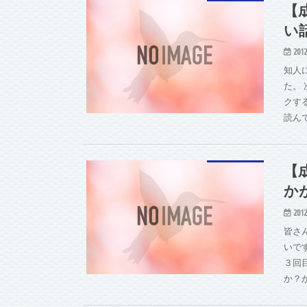
【
い
2012
知人
た。
クす
読ん
【
か
2012
皆さ
いで
３回
か？