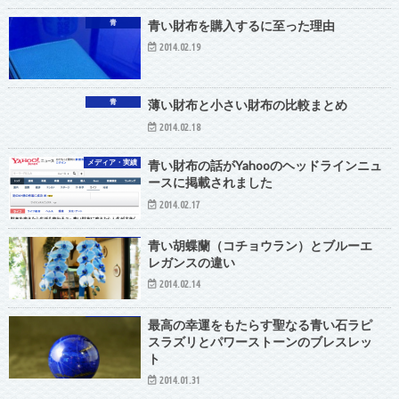
青
青い財布を購入するに至った理由
2014.02.19
青
薄い財布と小さい財布の比較まとめ
2014.02.18
メディア・実績
青い財布の話がYahooのヘッドラインニュ
ースに掲載されました
2014.02.17
青い胡蝶蘭（コチョウラン）とブルーエ
レガンスの違い
2014.02.14
最高の幸運をもたらす聖なる青い石ラピ
スラズリとパワーストーンのブレスレッ
ト
2014.01.31