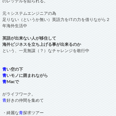
のレッテルを貼られる。
元々システムエンジニアの為
足りない（というか無い）英語力をITの力を借りながら２
年海外生活中
英語が出来ない人が移住して
海外ビジネスを立ち上げる事が出来るのか
という、一見無謀（？）なチャレンジを敢行中
青
い空の下
青
いモノに囲まれながら
青
Macで
がライフワーク。
青
好きの仲間を集めて
・綺麗な
青
探求ツアー