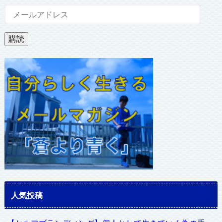
メ
ー
ル
購読
ア
ド
レ
ス
人気投稿