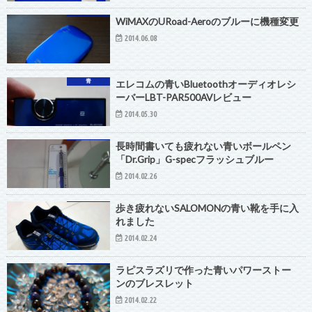
WiMAXのURoad-Aeroのブルーに機種変更
2014.06.08
青
エレコムの青いBluetoothオーディオレシ
ーバーLBT-PAR500AVレビュー
2014.05.30
長時間書いても疲れない青いボールペン
「Dr.Grip」G-specフラッシュブルー
2014.02.26
歩き疲れないSALOMONの青い靴を手に入
れました
2014.02.24
ラピスラズリで作った青いパワーストー
ンのブレスレット
2014.02.22