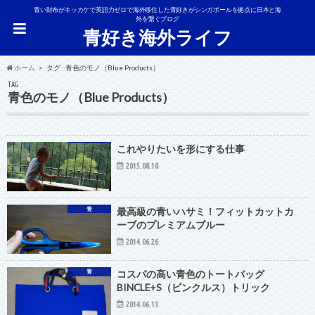
青い財布がキッカケで英語力ゼロで海外移住した青好きがシンガポールを拠点に日本と海
外を繋ぐブログ
青好き海外ライフ
ホーム
タグ : 青色のモノ（Blue Products）
TAG
青色のモノ（Blue Products）
これやりたいを形にする仕事
2015.08.10
青
最高級の青いハサミ！フィットカットカ
ーブのプレミアムブルー
2014.06.26
青
コスパの高い青色のトートバッグ
BINCLE+S（ビンクルス）トリック
2014.06.13