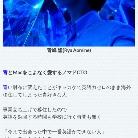
青峰 隆(Ryu Aomine)
青
とMacをこよなく愛するノマドCTO
青
い財布に変えたことがキッカケで英語力ゼロのまま海外
移住してしまった青好きな人
事業立ち上げで移住したので
英語を勉強する時間も学校に行く時間も無く
「今まで出会った中で一番英語ができない人」