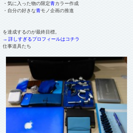
・気に入った物の限定
青
カラー作成
・自分の好きな
青
モノ企画の推進
を達成するのが最終目標。
→ 詳しすぎるプロフィールはコチラ
仕事道具たち