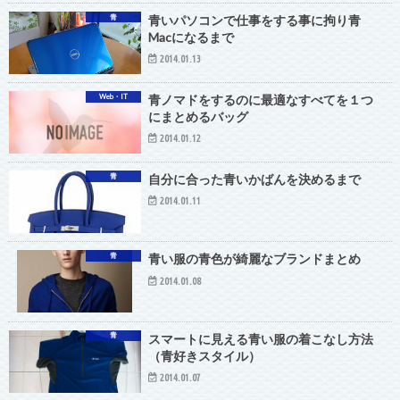
青
青いパソコンで仕事をする事に拘り青
Macになるまで
2014.01.13
Web・IT
青ノマドをするのに最適なすべてを１つ
にまとめるバッグ
2014.01.12
青
自分に合った青いかばんを決めるまで
2014.01.11
青
青い服の青色が綺麗なブランドまとめ
2014.01.08
青
スマートに見える青い服の着こなし方法
（青好きスタイル）
2014.01.07