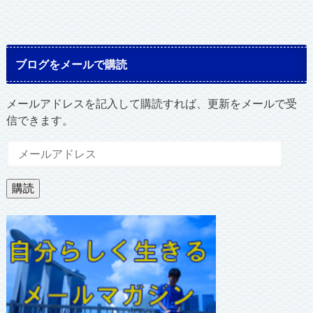
ブログをメールで購読
メールアドレスを記入して購読すれば、更新をメールで受
信できます。
メ
ー
ル
購読
ア
ド
レ
ス