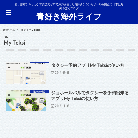
青い財布がキッカケで英語力ゼロで海外移住した青好きがシンガポールを拠点に日本と海
外を繋ぐブログ
青好き海外ライフ
ホーム
タグ : My Teksi
TAG
My Teksi
タクシー予約アプリMy Teksiの使い方
2014.09.01
青好き雑記
ジョホールバルでタクシーを予約出来る
アプリMy Teksiの使い方
2013.11.05