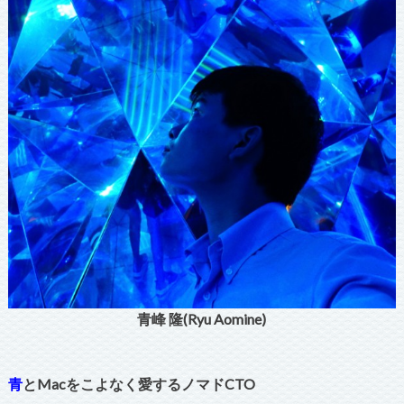
青峰 隆(Ryu Aomine)
青
とMacをこよなく愛するノマドCTO