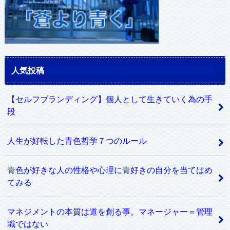
人気投稿
【セルフブランディング】個人として生きていく為の手
段
人生が好転した青色哲学７つのルール
青色が好きな人の性格や心理に青好きの自分を当てはめ
てみる
マネジメントの本質は道を創る事。マネージャー＝管理
職ではない