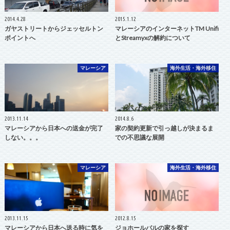
2014.4.28
2015.1.12
ガヤストリートからジェッセルトン
マレーシアのインターネットTM Unifi
ポイントへ
とStreamyxの解約について
マレーシア
海外生活・海外移住
2013.11.14
2014.8.6
マレーシアから日本への送金が完了
家の契約更新で引っ越しが決まるま
しない。。。
での不思議な展開
マレーシア
海外生活・海外移住
2013.11.15
2012.8.15
マレーシアから日本へ送る時に気を
ジョホールバルの家を探す