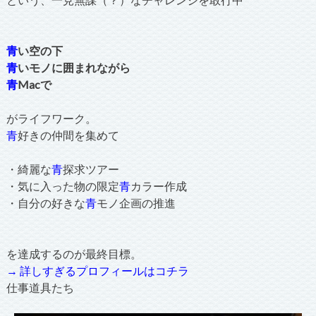
青
い空の下
青
いモノに囲まれながら
青
Macで
がライフワーク。
青
好きの仲間を集めて
・綺麗な
青
探求ツアー
・気に入った物の限定
青
カラー作成
・自分の好きな
青
モノ企画の推進
を達成するのが最終目標。
→ 詳しすぎるプロフィールはコチラ
仕事道具たち