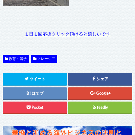
１日１回応援クリック頂けると嬉しいです
教育・留学
マレーシア
ツイート
シェア
はてブ
Google+
Pocket
feedly