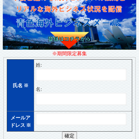
※期間限定募集
姓:
氏名
※
名:
メールア
ドレス
※