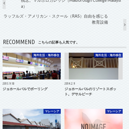
残念。マルボロカレッジ（Malborough College Malaysi
a）
ラッフルズ・アメリカン・スクール（RAS）自由を感じる
教育設備
RECOMMEND
こちらの記事も人気です。
海外生活・海外移住
海外生活・海外移住
2013.9.18
2014.2.9
ジョホールバルでボーリング
ジョホールバルのリゾートスポッ
ト。デサルビーチ
マレーシア
マレーシア