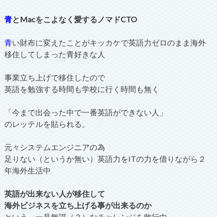
青
とMacをこよなく愛するノマドCTO
青
い財布に変えたことがキッカケで英語力ゼロのまま海外
移住してしまった青好きな人
事業立ち上げで移住したので
英語を勉強する時間も学校に行く時間も無く
「今まで出会った中で一番英語ができない人」
のレッテルを貼られる。
元々システムエンジニアの為
足りない（というか無い）英語力をITの力を借りながら２
年海外生活中
英語が出来ない人が移住して
海外ビジネスを立ち上げる事が出来るのか
という、一見無謀（？）なチャレンジを敢行中