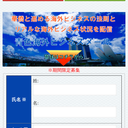
※期間限定募集
姓:
氏名
※
名: