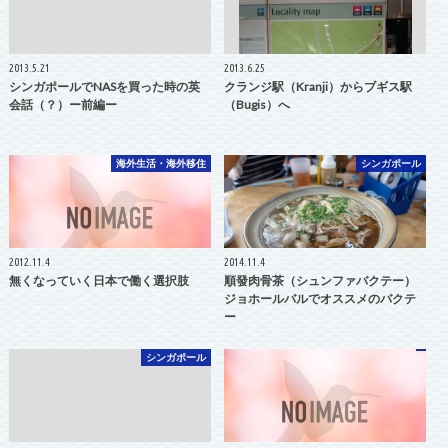
2013.5.21
2013.6.25
シンガポールでNASを買った時の英
クランジ駅（Kranji）からブギス駅
会話（？）ー前編ー
（Bugis）へ
海外生活・海外移住
シンガポール
2012.11.4
2014.11.4
無くなっていく日本で働く選択肢
順發肉骨茶（シュンファバクテー）
ジョホールバルでオススメのバクテ
ー
シンガポール