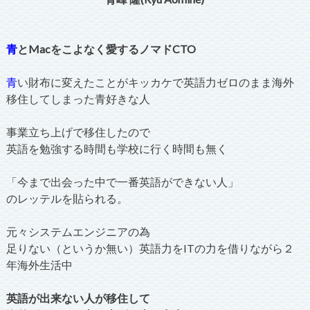
青
とMacをこよなく愛するノマドCTO
青
い財布に変えたことがキッカケで英語力ゼロのまま海外
移住してしまった青好きな人
事業立ち上げで移住したので
英語を勉強する時間も学校に行く時間も無く
「今まで出会った中で一番英語ができない人」
のレッテルを貼られる。
元々システムエンジニアの為
足りない（というか無い）英語力をITの力を借りながら２
年海外生活中
英語が出来ない人が移住して