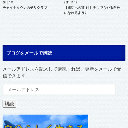
2013.1.8
2011.11.18
チャイナタウンのチリクラブ
【成功への道 14】少しでもやる自分
になれるように
ブログをメールで購読
メールアドレスを記入して購読すれば、更新をメールで受
信できます。
メ
ー
ル
購読
ア
ド
レ
ス