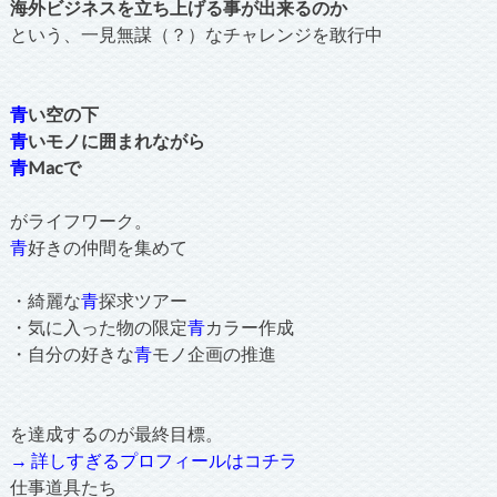
海外ビジネスを立ち上げる事が出来るのか
という、一見無謀（？）なチャレンジを敢行中
青
い空の下
青
いモノに囲まれながら
青
Macで
がライフワーク。
青
好きの仲間を集めて
・綺麗な
青
探求ツアー
・気に入った物の限定
青
カラー作成
・自分の好きな
青
モノ企画の推進
を達成するのが最終目標。
→ 詳しすぎるプロフィールはコチラ
仕事道具たち