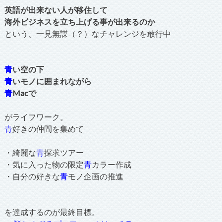
英語が出来ない人が移住して
海外ビジネスを立ち上げる事が出来るのか
という、一見無謀（？）なチャレンジを敢行中
青
い空の下
青
いモノに囲まれながら
青
Macで
がライフワーク。
青
好きの仲間を集めて
・綺麗な
青
探求ツアー
・気に入った物の限定
青
カラー作成
・自分の好きな
青
モノ企画の推進
を達成するのが最終目標。