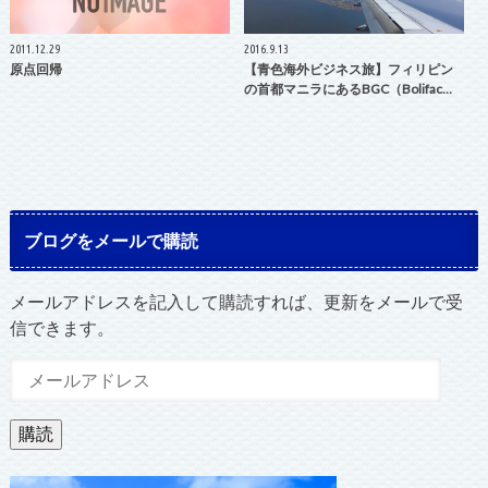
2011.12.29
2016.9.13
原点回帰
【青色海外ビジネス旅】フィリピン
の首都マニラにあるBGC（Bolifac…
ブログをメールで購読
メールアドレスを記入して購読すれば、更新をメールで受
信できます。
メ
ー
ル
購読
ア
ド