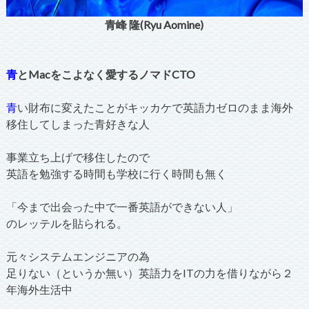
青峰 隆(Ryu Aomine)
青
とMacをこよなく愛するノマドCTO
青
い財布に変えたことがキッカケで英語力ゼロのまま海外
移住してしまった青好きな人
事業立ち上げで移住したので
英語を勉強する時間も学校に行く時間も無く
「今まで出会った中で一番英語ができない人」
のレッテルを貼られる。
元々システムエンジニアの為
足りない（というか無い）英語力をITの力を借りながら２
年海外生活中