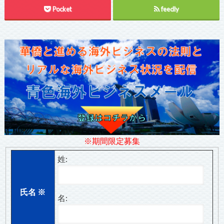
Pocket
feedly
※期間限定募集
姓:
氏名
※
名: