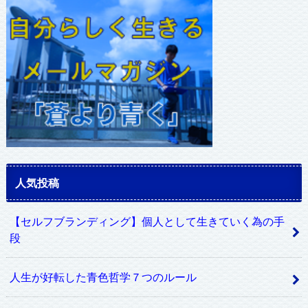
レ
ス
人気投稿
【セルフブランディング】個人として生きていく為の手
段
人生が好転した青色哲学７つのルール