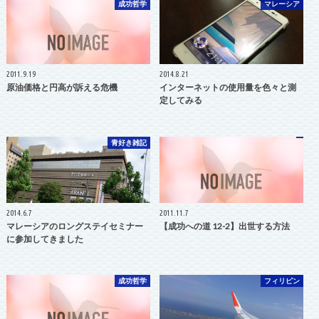
成功哲学
マレーシア
2011.9.19
2014.8.21
原油価格と円高が訴える危機
インターネットの使用量を色々と測
定してみる
青好き雑記
2014.6.7
2011.11.7
マレーシアのロングステイセミナー
【成功への道 12-2】出世する方法
に参加してきました
成功哲学
フィリピン