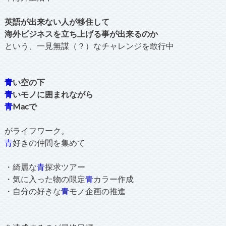
英語が出来ない人が移住して
海外ビジネスを立ち上げる事が出来るのか
という、一見無謀（？）なチャレンジを敢行中
青
い空の下
青
いモノに囲まれながら
青
Macで
がライフワーク。
青
好きの仲間を集めて
・綺麗な
青
探求ツアー
・気に入った物の限定
青
カラー作成
・自分の好きな
青
モノ企画の推進