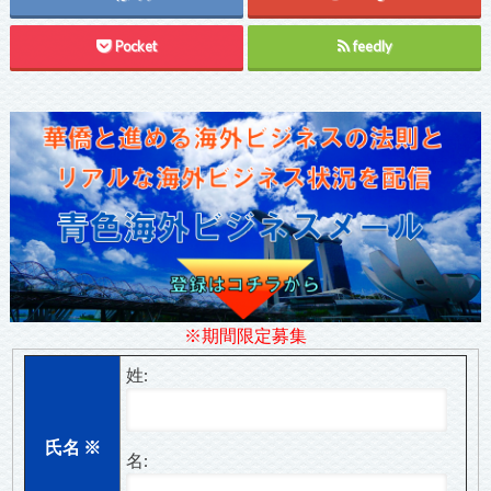
Pocket
feedly
※期間限定募集
姓:
氏名
※
名: