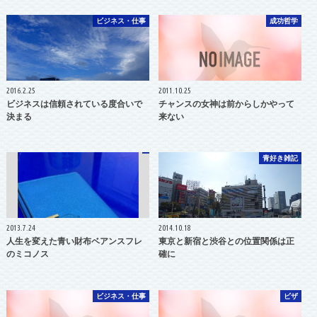
ビジネス・仕事
成功哲学
2016.2.25
2011.10.25
ビジネスは信頼されている度合いで
チャンスの女神は前からしかやって
決まる
来ない
青好き雑記
2013.7.24
2014.10.18
人生を変えた青い財布ベアンスフレ
東京と新宿と渋谷との位置関係は正
のミコノス
確に
ビジネス・仕事
ビザ