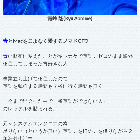
青峰 隆(Ryu Aomine)
青
とMacをこよなく愛するノマドCTO
青
い財布に変えたことがキッカケで英語力ゼロのまま海外
移住してしまった青好きな人
事業立ち上げで移住したので
英語を勉強する時間も学校に行く時間も無く
「今まで出会った中で一番英語ができない人」
のレッテルを貼られる。
元々システムエンジニアの為
足りない（というか無い）英語力をITの力を借りながら２
年海外生活中