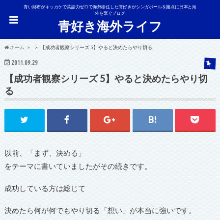
青い財布がキッカケで英語力ゼロで海外移住した青好きがシンガポールを拠点に日本と海
外を繋ぐブログ
青好き海外ライフ
ホーム
【成功者観察シリーズ 5】やると決めたらやり切る
2011.09.29
【成功者観察シリーズ 5】やると決めたらやり切
る
以前、「まず、決める」
をテーマに書いていましたがその続きです。
成功している方は総じて
決めたら何が何でもやり切る「想い」が本当に強いです。