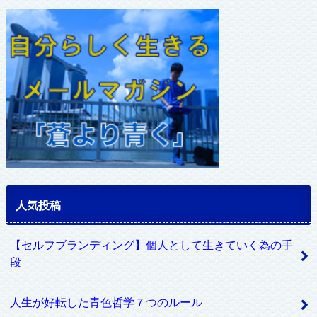
ド
レ
ス
人気投稿
【セルフブランディング】個人として生きていく為の手
段
人生が好転した青色哲学７つのルール