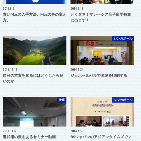
2013.8.2
2014.3.18
青いMacの入手方法。Macの色の変え
とくダネ！マレーシア母子留学特集
方。
に出ます！
シンガポール
2013.12.15
2014.9.24
自分の本質を知るにはどうしたら良
ジョホールバルで名刺を印刷する
いのか
仕事
シンガポール
2013.11.4
2014.7.5
違和感の沢山あるセミナー動画
BSジャパンのアジアンタイムズでマ