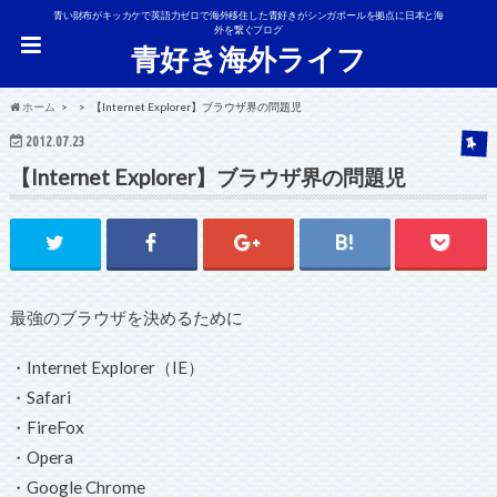
青い財布がキッカケで英語力ゼロで海外移住した青好きがシンガポールを拠点に日本と海
外を繋ぐブログ
青好き海外ライフ
ホーム
【Internet Explorer】ブラウザ界の問題児
2012.07.23
【Internet Explorer】ブラウザ界の問題児
最強のブラウザを決めるために
・Internet Explorer（IE）
・Safari
・FireFox
・Opera
・Google Chrome