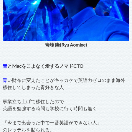
青峰 隆(Ryu Aomine)
青
とMacをこよなく愛するノマドCTO
青
い財布に変えたことがキッカケで英語力ゼロのまま海外
移住してしまった青好きな人
事業立ち上げで移住したので
英語を勉強する時間も学校に行く時間も無く
「今まで出会った中で一番英語ができない人」
のレッテルを貼られる。