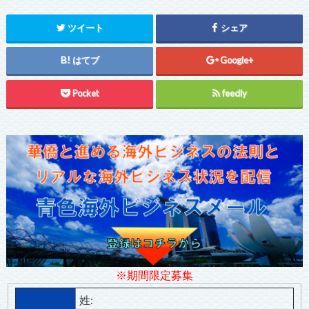
ツイート
シェア
はてブ
Google+
Pocket
feedly
※期間限定募集
姓: