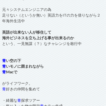
元々システムエンジニアの為
足りない（というか無い）英語力をITの力を借りながら２
年海外生活中
英語が出来ない人が移住して
海外ビジネスを立ち上げる事が出来るのか
という、一見無謀（？）なチャレンジを敢行中
青
い空の下
青
いモノに囲まれながら
青
Macで
がライフワーク。
青
好きの仲間を集めて
・綺麗な
青
探求ツアー
・気に入った物の限定
青
カラー作成