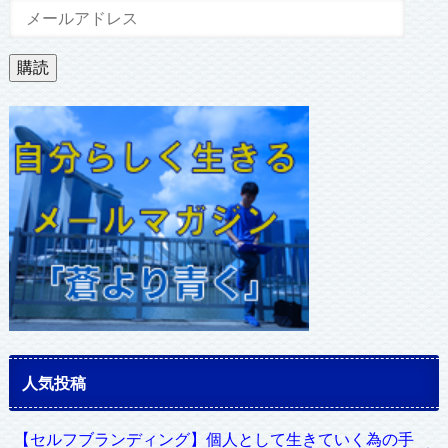
メ
ー
ル
購読
ア
ド
レ
ス
人気投稿
【セルフブランディング】個人として生きていく為の手