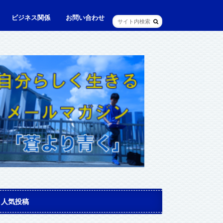
ビジネス関係
お問い合わせ
ル
ュニケーション・英語
に出られる日本人（青和人）
ビジネス・仕事
Web・IT
マインドセット・成功法則
マネジメント
資産運用・資産形成
メディア・実績
人気投稿