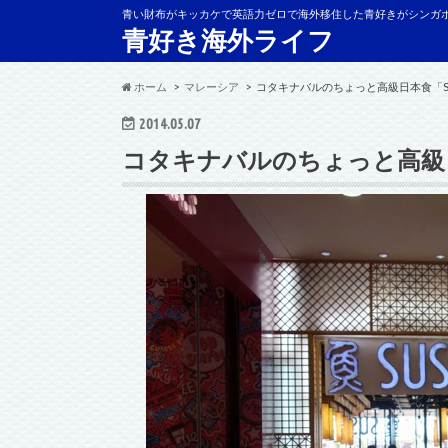
青い財布がキッカケで英語力ゼロで海外移住した青好きがシンガ
青好き海外ライフ
ホーム
マレーシア
コタキナバルのちょっと高級日本食「SUS
2014.05.07
コタキナバルのちょっと高級日本