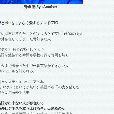
青峰 隆(Ryu Aomine)
青
とMacをこよなく愛するノマドCTO
青
い財布に変えたことがキッカケで英語力ゼロのまま
海外移住してしまった青好きな人
事業立ち上げで移住したので
英語を勉強する時間も学校に行く時間も無く
「今まで出会った中で一番英語ができない人」
のレッテルを貼られる。
元々システムエンジニアの為
足りない（というか無い）英語力をITの力を借りな
がら２年海外生活中
英語が出来ない人が移住して
海外ビジネスを立ち上げる事が出来るのか
という、一見無謀（？）なチャレンジを敢行中