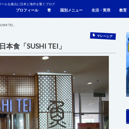
ポールを拠点に日本と海外を繋ぐブログ
プロフィール
青
国別メニュー
生活・実用
教育
青い財布の物語
人生青色（Webサイト）
シンガポール
マレーシア
カンボジア
タイ
フィリピン
ブラジル
ベトナム
香港
日本
サービス・施設
ビザ
海外生活・海外移住
ジョホールバルのホテ
観光
食事・レストラン
青色旅ノウハウ
コミ
海外
HI TEI」
マレーシア
食「SUSHI TEI」