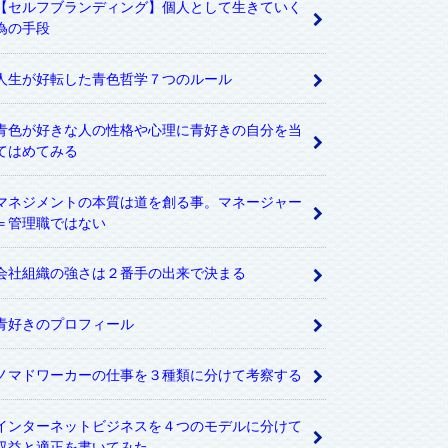
【セルフブランディング】個人として生きていく
為の手段
人生が好転した青色哲学７つのルール
青色が好きな人の性格や心理に青好きの自分を当
てはめてみる
マネジメントの本質は道を創る事。マネージャー
＝管理職ではない
会社組織の強さは２番手の出来で決まる
青好きのプロフィール
ノマドワーカーの仕事を３種類に分けて考察する
インターネットビジネスを４つのモデルに分けて
収益と適正を書いてみた