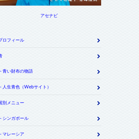
アセナビ
プロフィール
青
青い財布の物語
人生青色（Webサイト）
国別メニュー
シンガポール
マレーシア