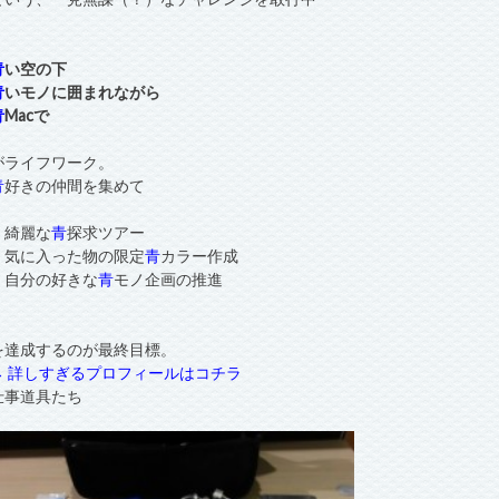
青
い空の下
青
いモノに囲まれながら
青
Macで
がライフワーク。
青
好きの仲間を集めて
・綺麗な
青
探求ツアー
・気に入った物の限定
青
カラー作成
・自分の好きな
青
モノ企画の推進
を達成するのが最終目標。
→ 詳しすぎるプロフィールはコチラ
仕事道具たち