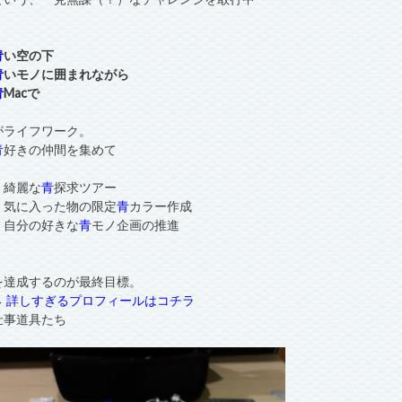
青
い空の下
青
いモノに囲まれながら
青
Macで
がライフワーク。
青
好きの仲間を集めて
・綺麗な
青
探求ツアー
・気に入った物の限定
青
カラー作成
・自分の好きな
青
モノ企画の推進
を達成するのが最終目標。
→ 詳しすぎるプロフィールはコチラ
仕事道具たち