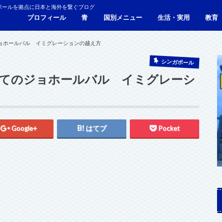
ポールを拠点に日本と海外を繋ぐブログ
プロフィール
青
国別メニュー
生活・実用
教育
青い財布の物語
人生青色（Webサイト）
シンガポール
マレーシア
カンボジア
タイ
フィリピン
ブラジル
ベトナム
香港
日本
サービス・施設
ビザ
海外生活・海外移住
ジョホールバルのホテ
観光
食事・レストラン
青色旅ノウハウ
コミ
海外
ョホールバル イミグレーションの越え方
シンガポール
てのジョホールバル イミグレーシ
Google+
はてブ
Pocket