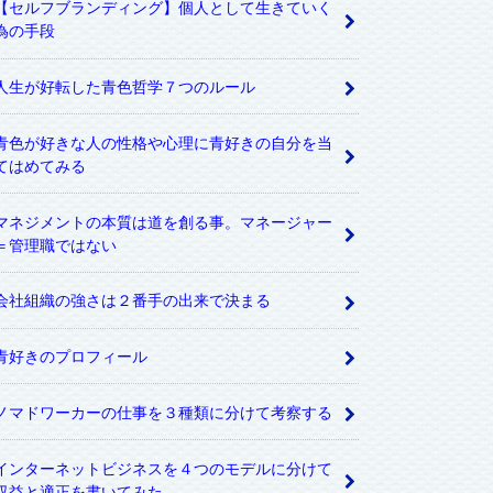
【セルフブランディング】個人として生きていく
為の手段
人生が好転した青色哲学７つのルール
青色が好きな人の性格や心理に青好きの自分を当
てはめてみる
マネジメントの本質は道を創る事。マネージャー
＝管理職ではない
会社組織の強さは２番手の出来で決まる
青好きのプロフィール
ノマドワーカーの仕事を３種類に分けて考察する
インターネットビジネスを４つのモデルに分けて
収益と適正を書いてみた