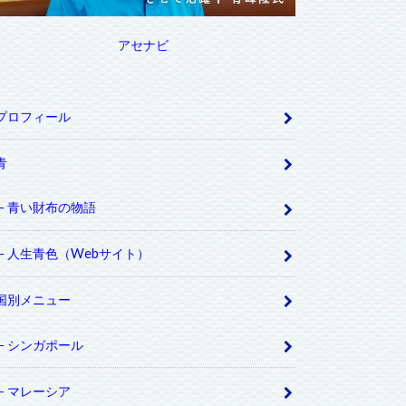
アセナビ
プロフィール
青
青い財布の物語
人生青色（Webサイト）
国別メニュー
シンガポール
マレーシア