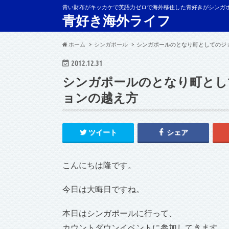
青い財布がキッカケで英語力ゼロで海外移住した青好きがシンガ
青好き海外ライフ
ホーム
シンガポール
シンガポールのとなり町としてのジ
2012.12.31
シンガポールのとなり町とし
ョンの越え方
ツイート
シェア
こんにちは隆です。
今日は大晦日ですね。
本日はシンガポールに行って、
カウントダウンイベントに参加してきます。