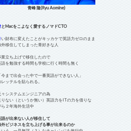
青峰 隆(Ryu Aomine)
青
とMacをこよなく愛するノマドCTO
青
い財布に変えたことがキッカケで英語力ゼロのまま
海外移住してしまった青好きな人
事業立ち上げで移住したので
英語を勉強する時間も学校に行く時間も無く
「今まで出会った中で一番英語ができない人」
のレッテルを貼られる。
元々システムエンジニアの為
足りない（というか無い）英語力をITの力を借りな
がら２年海外生活中
英語が出来ない人が移住して
海外ビジネスを立ち上げる事が出来るのか
という、一見無謀（？）なチャレンジを敢行中