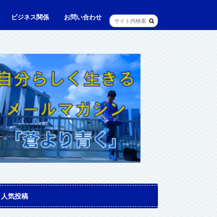
ビジネス関係
お問い合わせ
ル
ュニケーション・英語
に出られる日本人（青和人）
ビジネス・仕事
Web・IT
マインドセット・成功法則
マネジメント
資産運用・資産形成
メディア・実績
人気投稿