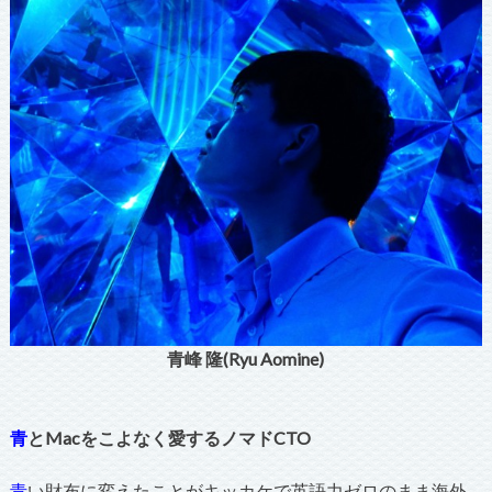
青峰 隆(Ryu Aomine)
青
とMacをこよなく愛するノマドCTO
青
い財布に変えたことがキッカケで英語力ゼロのまま海外