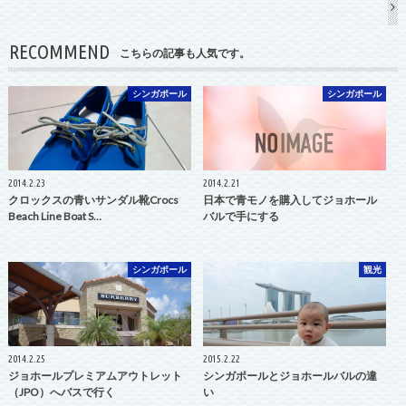
RECOMMEND
こちらの記事も人気です。
シンガポール
シンガポール
2014.2.23
2014.2.21
クロックスの青いサンダル靴Crocs
日本で青モノを購入してジョホール
Beach Line Boat S…
バルで手にする
シンガポール
観光
2014.2.25
2015.2.22
ジョホールプレミアムアウトレット
シンガポールとジョホールバルの違
（JPO）へバスで行く
い