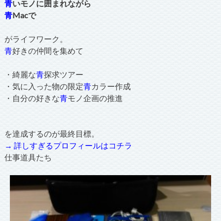
青
いモノに囲まれながら
青
Macで
がライフワーク。
青
好きの仲間を集めて
・綺麗な
青
探求ツアー
・気に入った物の限定
青
カラー作成
・自分の好きな
青
モノ企画の推進
を達成するのが最終目標。
→ 詳しすぎるプロフィールはコチラ
仕事道具たち