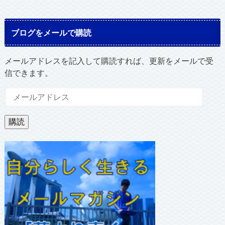
ブログをメールで購読
メールアドレスを記入して購読すれば、更新をメールで受
信できます。
メ
ー
ル
購読
ア
ド
レ
ス