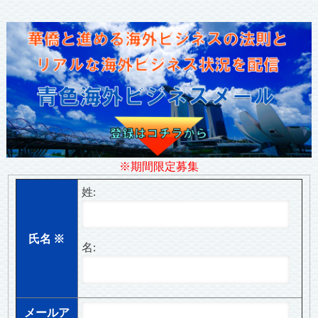
※期間限定募集
姓:
氏名
※
名:
メールア