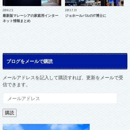
2014.2.5
2013.7.31
最新版マレーシアの家庭用インター
ジョホールバルのIT博士に
ネット情報まとめ
ブログをメールで購読
メールアドレスを記入して購読すれば、更新をメールで受
信できます。
メ
ー
ル
購読
ア
ド