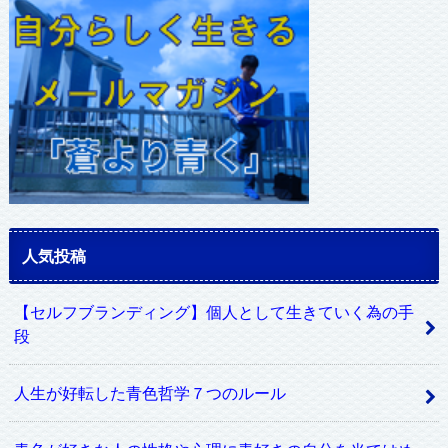
レ
ス
人気投稿
【セルフブランディング】個人として生きていく為の手
段
人生が好転した青色哲学７つのルール