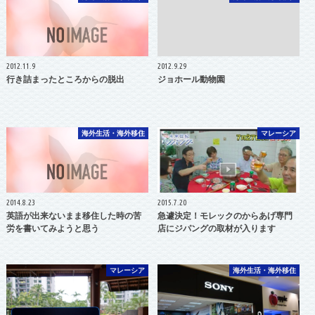
2012.11.9
2012.9.29
行き詰まったところからの脱出
ジョホール動物園
海外生活・海外移住
マレーシア
2014.8.23
2015.7.20
英語が出来ないまま移住した時の苦
急遽決定！モレックのからあげ専門
労を書いてみようと思う
店にジパングの取材が入ります
マレーシア
海外生活・海外移住