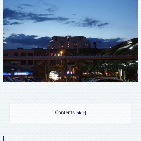
Contents
[
hide
]