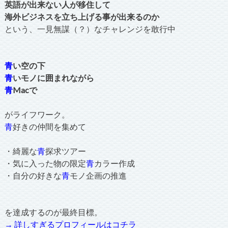
英語が出来ない人が移住して
海外ビジネスを立ち上げる事が出来るのか
という、一見無謀（？）なチャレンジを敢行中
青
い空の下
青
いモノに囲まれながら
青
Macで
がライフワーク。
青
好きの仲間を集めて
・綺麗な
青
探求ツアー
・気に入った物の限定
青
カラー作成
・自分の好きな
青
モノ企画の推進
を達成するのが最終目標。
→ 詳しすぎるプロフィールはコチラ