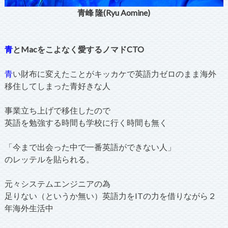
青峰 隆(Ryu Aomine)
青
とMacをこよなく愛するノマドCTO
青
い財布に変えたことがキッカケで英語力ゼロのまま海外
移住してしまった青好きな人
事業立ち上げで移住したので
英語を勉強する時間も学校に行く時間も無く
「今まで出会った中で一番英語ができない人」
のレッテルを貼られる。
元々システムエンジニアの為
足りない（というか無い）英語力をITの力を借りながら２
年海外生活中