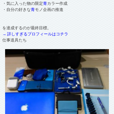
・気に入った物の限定
青
カラー作成
・自分の好きな
青
モノ企画の推進
を達成するのが最終目標。
→ 詳しすぎるプロフィールはコチラ
仕事道具たち