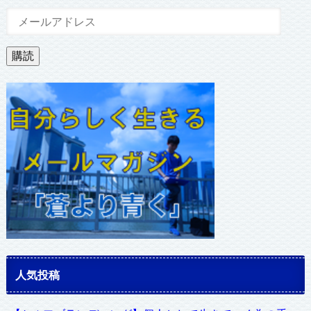
メ
ー
ル
購読
ア
ド
レ
ス
人気投稿