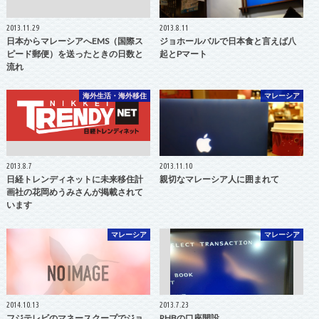
2013.11.29
2013.8.11
日本からマレーシアへEMS（国際ス
ジョホールバルで日本食と言えば八
ピード郵便）を送ったときの日数と
起とPマート
流れ
海外生活・海外移住
マレーシア
2013.8.7
2013.11.10
日経トレンディネットに未来移住計
親切なマレーシア人に囲まれて
画社の花岡めうみさんが掲載されて
います
マレーシア
マレーシア
2014.10.13
2013.7.23
フジテレビのマネースクープでジョ
RHBの口座開設