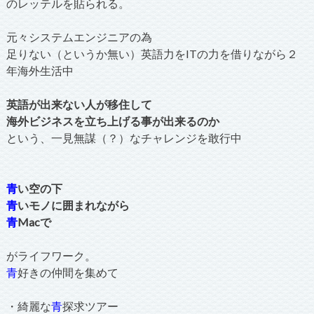
のレッテルを貼られる。
元々システムエンジニアの為
足りない（というか無い）英語力をITの力を借りながら２
年海外生活中
英語が出来ない人が移住して
海外ビジネスを立ち上げる事が出来るのか
という、一見無謀（？）なチャレンジを敢行中
青
い空の下
青
いモノに囲まれながら
青
Macで
がライフワーク。
青
好きの仲間を集めて
・綺麗な
青
探求ツアー