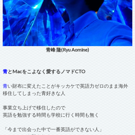
青峰 隆(Ryu Aomine)
青
とMacをこよなく愛するノマドCTO
青
い財布に変えたことがキッカケで英語力ゼロのまま海外
移住してしまった青好きな人
事業立ち上げで移住したので
英語を勉強する時間も学校に行く時間も無く
「今まで出会った中で一番英語ができない人」