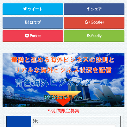
ツイート
シェア
はてブ
Google+
Pocket
feedly
※期間限定募集
姓: