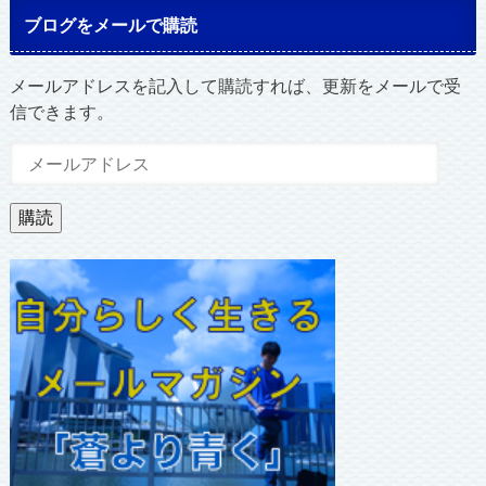
ブログをメールで購読
メールアドレスを記入して購読すれば、更新をメールで受
信できます。
メ
ー
ル
購読
ア
ド
レ
ス