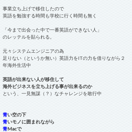
事業立ち上げで移住したので
英語を勉強する時間も学校に行く時間も無く
「今まで出会った中で一番英語ができない人」
のレッテルを貼られる。
元々システムエンジニアの為
足りない（というか無い）英語力をITの力を借りながら２
年海外生活中
英語が出来ない人が移住して
海外ビジネスを立ち上げる事が出来るのか
という、一見無謀（？）なチャレンジを敢行中
青
い空の下
青
いモノに囲まれながら
青
Macで