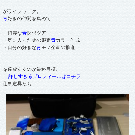
がライフワーク。
青
好きの仲間を集めて
・綺麗な
青
探求ツアー
・気に入った物の限定
青
カラー作成
・自分の好きな
青
モノ企画の推進
を達成するのが最終目標。
→ 詳しすぎるプロフィールはコチラ
仕事道具たち