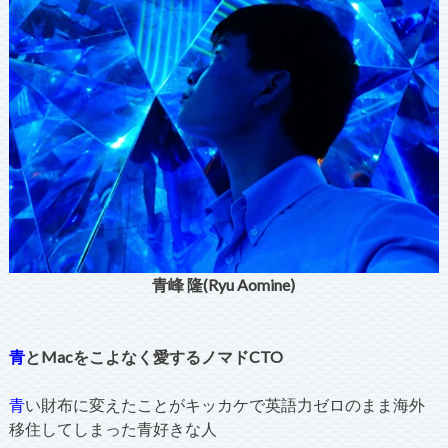
青峰 隆(Ryu Aomine)
青
とMacをこよなく愛するノマドCTO
青
い財布に変えたことがキッカケで英語力ゼロのまま海外
移住してしまった青好きな人