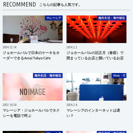
RECOMMEND
こちらの記事も人気です。
マレーシア
海外生活・海外移住
2014.12.14
2014.2.2
ジョホールバルで日本のケーキをオ
ジョホールバルの旧正月（春節）で
ーダーできるAmai Tokyo Cafe
閉まっているお店と開いているお店
海外生活・海外移住
Web・IT
2012.10.20
2014.2.6
マレーシア・ジョホールバルでタク
マレーシアのインターネットは遅
シーを電話で呼ぶ
い？