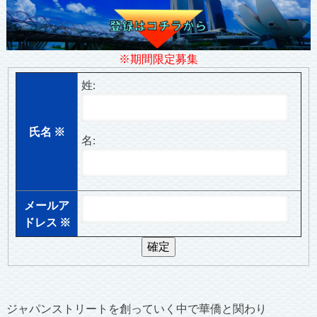
※期間限定募集
姓:
氏名
※
名:
メールア
ドレス
※
ジャパンストリートを創っていく中で華僑と関わり