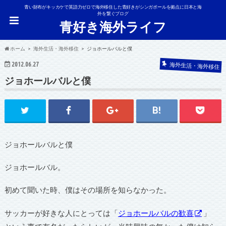
青い財布がキッカケで英語力ゼロで海外移住した青好きがシンガポールを拠点に日本と海
外を繋ぐブログ
青好き海外ライフ
ホーム
海外生活・海外移住
ジョホールバルと僕
2012.06.27
海外生活・海外移住
ジョホールバルと僕
ジョホールバルと僕
ジョホールバル。
初めて聞いた時、僕はその場所を知らなかった。
サッカーが好きな人にとっては「
ジョホールバルの歓喜
」