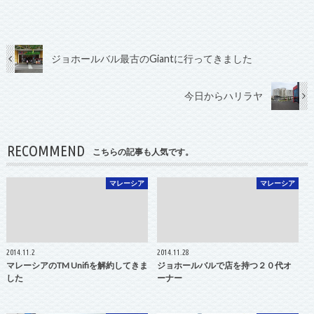
ジョホールバル最古のGiantに行ってきました
今日からハリラヤ
RECOMMEND
こちらの記事も人気です。
マレーシア
マレーシア
2014.11.2
2014.11.28
マレーシアのTM Unifiを解約してきま
ジョホールバルで店を持つ２０代オ
した
ーナー