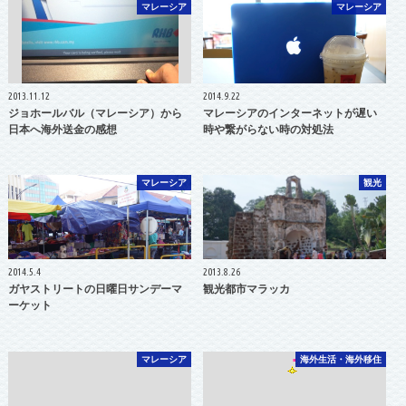
マレーシア
マレーシア
2013.11.12
2014.9.22
ジョホールバル（マレーシア）から
マレーシアのインターネットが遅い
日本へ海外送金の感想
時や繋がらない時の対処法
マレーシア
観光
2014.5.4
2013.8.26
ガヤストリートの日曜日サンデーマ
観光都市マラッカ
ーケット
マレーシア
海外生活・海外移住