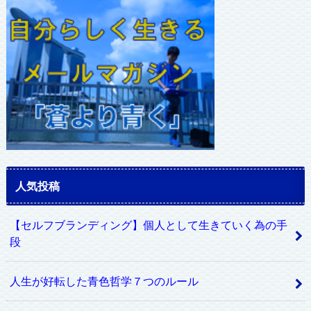
レ
ス
人気投稿
【セルフブランディング】個人として生きていく為の手
段
人生が好転した青色哲学７つのルール