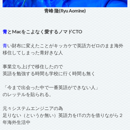
青峰 隆(Ryu Aomine)
青
とMacをこよなく愛するノマドCTO
青
い財布に変えたことがキッカケで英語力ゼロのまま海外
移住してしまった青好きな人
事業立ち上げで移住したので
英語を勉強する時間も学校に行く時間も無く
「今まで出会った中で一番英語ができない人」
のレッテルを貼られる。
元々システムエンジニアの為
足りない（というか無い）英語力をITの力を借りながら２
年海外生活中