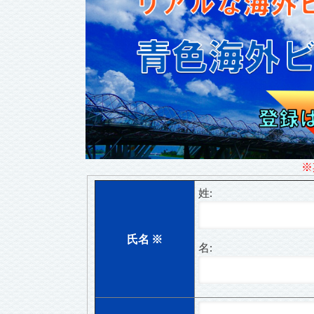
※
姓:
氏名
※
名: