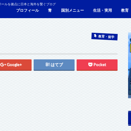
ポールを拠点に日本と海外を繋ぐブログ
プロフィール
青
国別メニュー
生活・実用
教育
青い財布の物語
人生青色（Webサイト）
シンガポール
マレーシア
カンボジア
タイ
フィリピン
ブラジル
ベトナム
香港
日本
サービス・施設
ビザ
海外生活・海外移住
ジョホールバルのホテ
観光
食事・レストラン
青色旅ノウハウ
コミ
海外
教育・留学
Google+
はてブ
Pocket