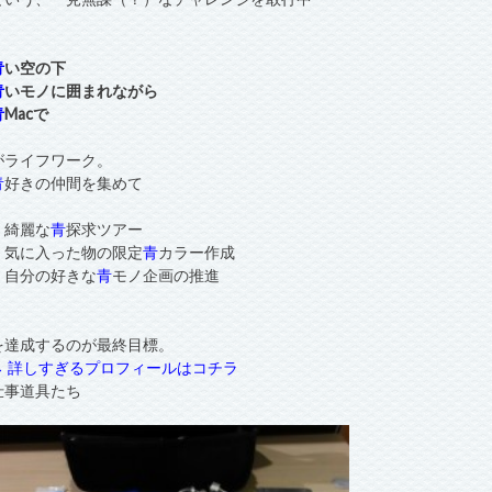
青
い空の下
青
いモノに囲まれながら
青
Macで
がライフワーク。
青
好きの仲間を集めて
・綺麗な
青
探求ツアー
・気に入った物の限定
青
カラー作成
・自分の好きな
青
モノ企画の推進
を達成するのが最終目標。
→ 詳しすぎるプロフィールはコチラ
仕事道具たち