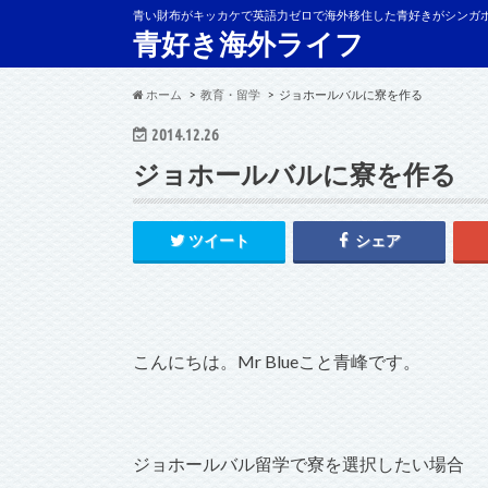
青い財布がキッカケで英語力ゼロで海外移住した青好きがシンガ
青好き海外ライフ
ホーム
教育・留学
ジョホールバルに寮を作る
2014.12.26
ジョホールバルに寮を作る
ツイート
シェア
こんにちは。Mr Blueこと青峰です。
ジョホールバル留学で寮を選択したい場合