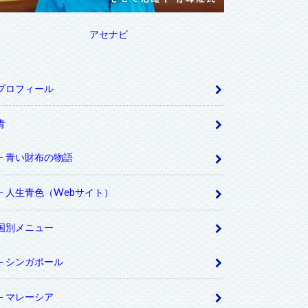
アセナビ
プロフィール
青
青い財布の物語
人生青色（Webサイト）
国別メニュー
シンガポール
マレーシア