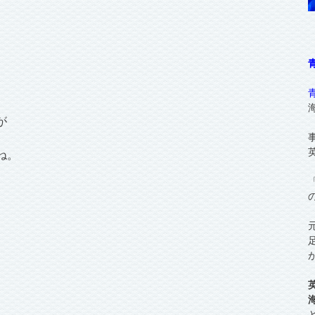
。
が
ね。