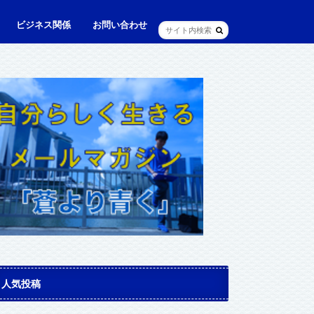
ビジネス関係
お問い合わせ
ル
ュニケーション・英語
に出られる日本人（青和人）
ビジネス・仕事
Web・IT
マインドセット・成功法則
マネジメント
資産運用・資産形成
メディア・実績
人気投稿