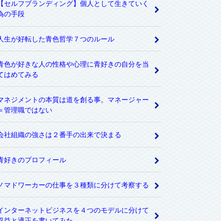
【セルフブランディング】個人として生きていく
為の手段
人生が好転した青色哲学７つのルール
青色が好きな人の性格や心理に青好きの自分を当
てはめてみる
マネジメントの本質は道を創る事。マネージャー
＝管理職ではない
会社組織の強さは２番手の出来で決まる
青好きのプロフィール
ノマドワーカーの仕事を３種類に分けて考察する
インターネットビジネスを４つのモデルに分けて
収益と適正を書いてみた