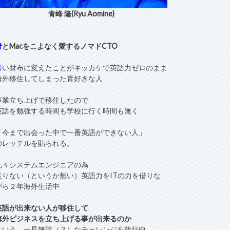
青峰 隆(Ryu Aomine)
青
とMacをこよなく愛するノマドCTO
青
い財布に変えたことがキッカケで英語力ゼロのまま
海外移住してしまった青好きな人
事業立ち上げで移住したので
英語を勉強する時間も学校に行く時間も無く
「今まで出会った中で一番英語ができない人」
のレッテルを貼られる。
元々システムエンジニアの為
足りない（というか無い）英語力をITの力を借りな
がら２年海外生活中
英語が出来ない人が移住して
海外ビジネスを立ち上げる事が出来るのか
という、一見無謀（？）なチャレンジを敢行中