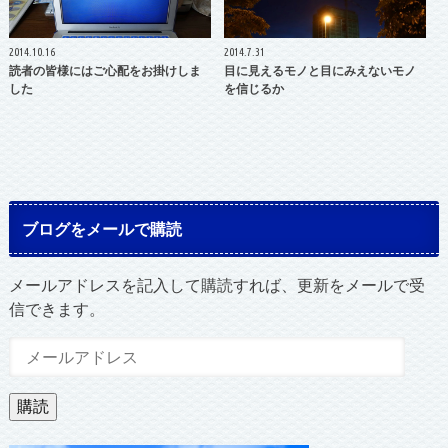
2014.10.16
2014.7.31
読者の皆様にはご心配をお掛けしま
目に見えるモノと目にみえないモノ
した
を信じるか
ブログをメールで購読
メールアドレスを記入して購読すれば、更新をメールで受
信できます。
メ
ー
ル
購読
ア
ド