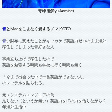
青峰 隆(Ryu Aomine)
青
とMacをこよなく愛するノマドCTO
青
い財布に変えたことがキッカケで英語力ゼロのまま海外
移住してしまった青好きな人
事業立ち上げで移住したので
英語を勉強する時間も学校に行く時間も無く
「今まで出会った中で一番英語ができない人」
のレッテルを貼られる。
元々システムエンジニアの為
足りない（というか無い）英語力をITの力を借りながら２
年海外生活中