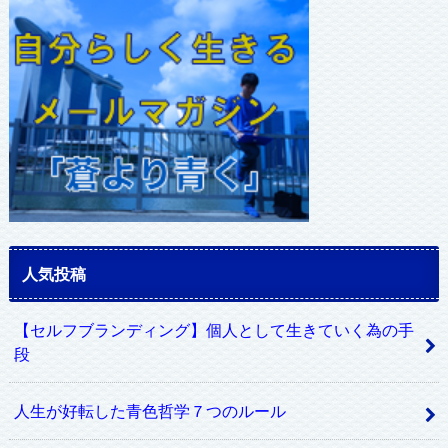
レ
ス
人気投稿
【セルフブランディング】個人として生きていく為の手
段
人生が好転した青色哲学７つのルール