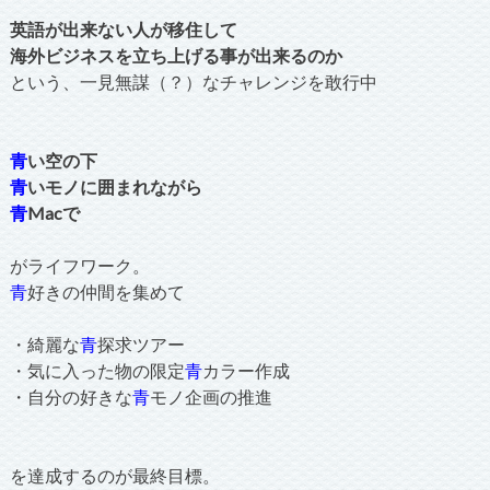
英語が出来ない人が移住して
海外ビジネスを立ち上げる事が出来るのか
という、一見無謀（？）なチャレンジを敢行中
青
い空の下
青
いモノに囲まれながら
青
Macで
がライフワーク。
青
好きの仲間を集めて
・綺麗な
青
探求ツアー
・気に入った物の限定
青
カラー作成
・自分の好きな
青
モノ企画の推進
を達成するのが最終目標。