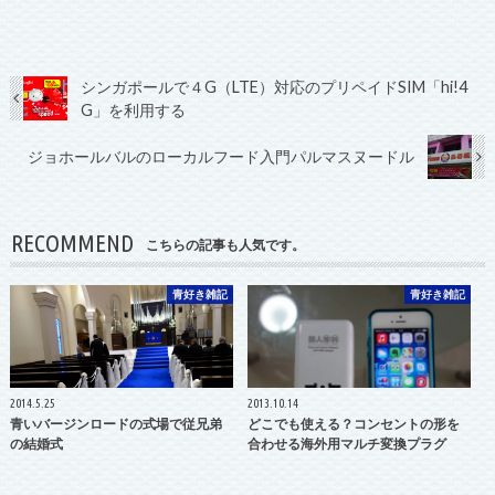
シンガポールで４G（LTE）対応のプリペイドSIM「hi!4
G」を利用する
ジョホールバルのローカルフード入門パルマスヌードル
RECOMMEND
こちらの記事も人気です。
青好き雑記
青好き雑記
2014.5.25
2013.10.14
青いバージンロードの式場で従兄弟
どこでも使える？コンセントの形を
の結婚式
合わせる海外用マルチ変換プラグ