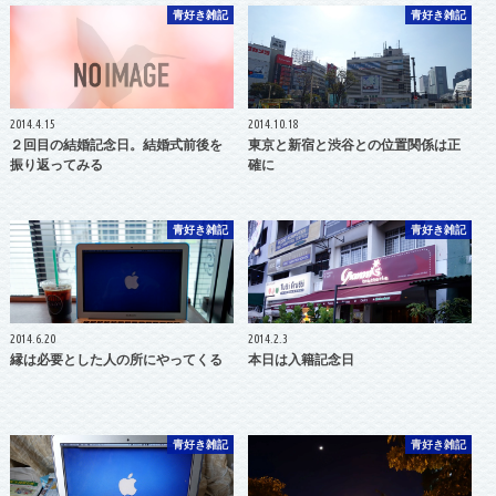
青好き雑記
青好き雑記
2014.4.15
2014.10.18
２回目の結婚記念日。結婚式前後を
東京と新宿と渋谷との位置関係は正
振り返ってみる
確に
青好き雑記
青好き雑記
2014.6.20
2014.2.3
縁は必要とした人の所にやってくる
本日は入籍記念日
青好き雑記
青好き雑記