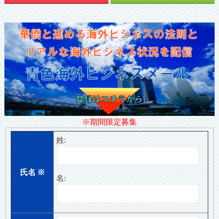
※期間限定募集
姓:
氏名
※
名: