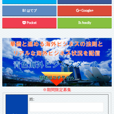
はてブ
Google+
Pocket
feedly
※期間限定募集
姓: