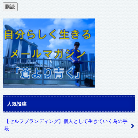
ル
購読
ア
ド
レ
ス
人気投稿
【セルフブランディング】個人として生きていく為の手
段