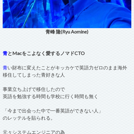
青峰 隆(Ryu Aomine)
青
とMacをこよなく愛するノマドCTO
青
い財布に変えたことがキッカケで英語力ゼロのまま海外
移住してしまった青好きな人
事業立ち上げで移住したので
英語を勉強する時間も学校に行く時間も無く
「今まで出会った中で一番英語ができない人」
のレッテルを貼られる。
元々システムエンジニアの為