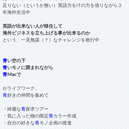
足りない（というか無い）英語力をITの力を借りながら２
年海外生活中
英語が出来ない人が移住して
海外ビジネスを立ち上げる事が出来るのか
という、一見無謀（？）なチャレンジを敢行中
青
い空の下
青
いモノに囲まれながら
青
Macで
がライフワーク。
青
好きの仲間を集めて
・綺麗な
青
探求ツアー
・気に入った物の限定
青
カラー作成
・自分の好きな
青
モノ企画の推進