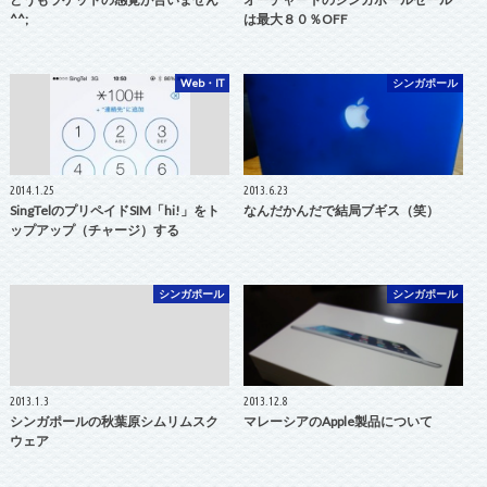
^^;
は最大８０％OFF
Web・IT
シンガポール
2014.1.25
2013.6.23
SingTelのプリペイドSIM「hi!」をト
なんだかんだで結局ブギス（笑）
ップアップ（チャージ）する
シンガポール
シンガポール
2013.1.3
2013.12.8
シンガポールの秋葉原シムリムスク
マレーシアのApple製品について
ウェア