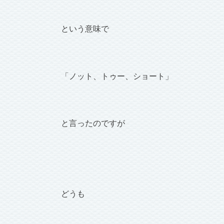
という意味で
「ノット、トゥー、ショート」
と言ったのですが
どうも