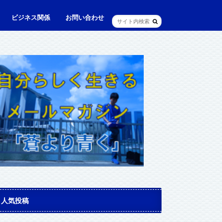
ビジネス関係
お問い合わせ
ル
ュニケーション・英語
に出られる日本人（青和人）
ビジネス・仕事
Web・IT
マインドセット・成功法則
マネジメント
資産運用・資産形成
メディア・実績
人気投稿