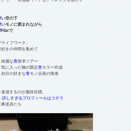
青
い空の下
青
いモノに囲まれながら
青
Macで
がライフワーク。
青
好きの仲間を集めて
・綺麗な
青
探求ツアー
・気に入った物の限定
青
カラー作成
・自分の好きな
青
モノ企画の推進
を達成するのが最終目標。
→ 詳しすぎるプロフィールはコチラ
仕事道具たち