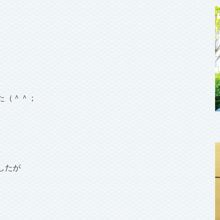
。
た（＾＾；
したが