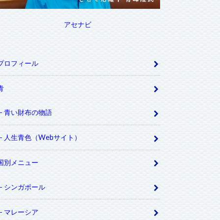
アセナビ
プロフィール
青
青い財布の物語
人生青色（Webサイト）
国別メニュー
シンガポール
マレーシア