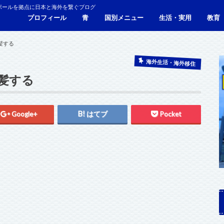
ポールを拠点に日本と海外を繋ぐブログ
プロフィール
青
国別メニュー
生活・実用
教育
青い財布の物語
人生青色（Webサイト）
シンガポール
マレーシア
カンボジア
タイ
フィリピン
ブラジル
ベトナム
香港
日本
サービス・施設
ビザ
海外生活・海外移住
ジョホールバルのホテ
観光
食事・レストラン
青色旅ノウハウ
コミ
海外
髪する
海外生活・海外移住
髪する
Google+
はてブ
Pocket