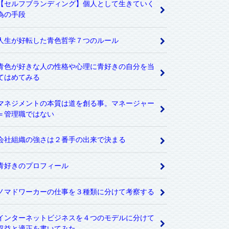
【セルフブランディング】個人として生きていく
為の手段
人生が好転した青色哲学７つのルール
青色が好きな人の性格や心理に青好きの自分を当
てはめてみる
マネジメントの本質は道を創る事。マネージャー
＝管理職ではない
会社組織の強さは２番手の出来で決まる
青好きのプロフィール
ノマドワーカーの仕事を３種類に分けて考察する
インターネットビジネスを４つのモデルに分けて
収益と適正を書いてみた