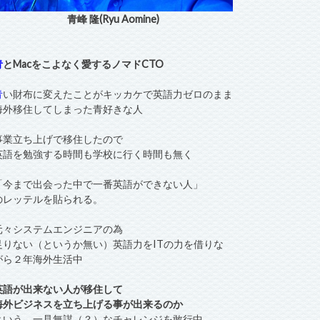
青峰 隆(Ryu Aomine)
青
とMacをこよなく愛するノマドCTO
青
い財布に変えたことがキッカケで英語力ゼロのまま
海外移住してしまった青好きな人
事業立ち上げで移住したので
英語を勉強する時間も学校に行く時間も無く
「今まで出会った中で一番英語ができない人」
のレッテルを貼られる。
元々システムエンジニアの為
足りない（というか無い）英語力をITの力を借りな
がら２年海外生活中
英語が出来ない人が移住して
海外ビジネスを立ち上げる事が出来るのか
という、一見無謀（？）なチャレンジを敢行中