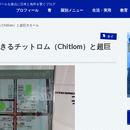
ポールを拠点に日本と海外を繋ぐブログ
プロフィール
青
国別メニュー
生活・実用
教育
青い財布の物語
人生青色（Webサイト）
シンガポール
マレーシア
カンボジア
タイ
フィリピン
ブラジル
ベトナム
香港
日本
サービス・施設
ビザ
海外生活・海外移住
ジョホールバルのホテ
観光
食事・レストラン
青色旅ノウハウ
コミ
海外
hitlom）と超巨大モール
タイ
るチットロム（Chitlom）と超巨