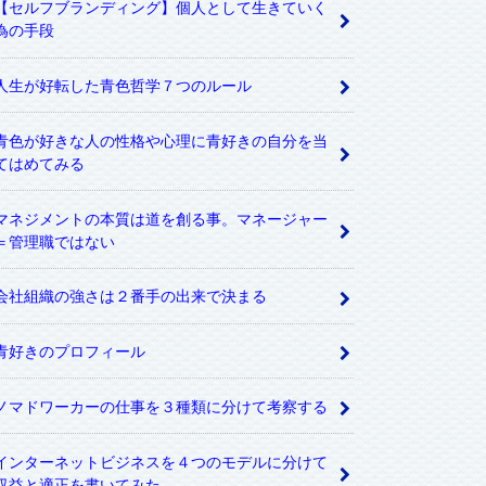
【セルフブランディング】個人として生きていく
為の手段
人生が好転した青色哲学７つのルール
青色が好きな人の性格や心理に青好きの自分を当
てはめてみる
マネジメントの本質は道を創る事。マネージャー
＝管理職ではない
会社組織の強さは２番手の出来で決まる
青好きのプロフィール
ノマドワーカーの仕事を３種類に分けて考察する
インターネットビジネスを４つのモデルに分けて
収益と適正を書いてみた