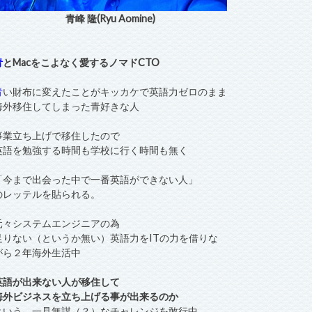
青峰 隆(Ryu Aomine)
青
とMacをこよなく愛するノマドCTO
青
い財布に変えたことがキッカケで英語力ゼロのまま
海外移住してしまった青好きな人
事業立ち上げで移住したので
英語を勉強する時間も学校に行く時間も無く
「今まで出会った中で一番英語ができない人」
のレッテルを貼られる。
元々システムエンジニアの為
足りない（というか無い）英語力をITの力を借りな
がら２年海外生活中
英語が出来ない人が移住して
海外ビジネスを立ち上げる事が出来るのか
という、一見無謀（？）なチャレンジを敢行中