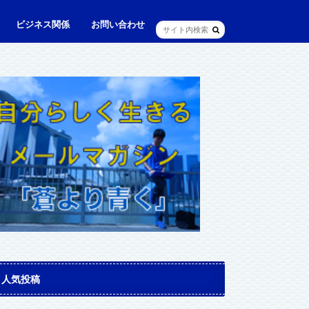
ビジネス関係
お問い合わせ
ル
ュニケーション・英語
に出られる日本人（青和人）
ビジネス・仕事
Web・IT
マインドセット・成功法則
マネジメント
資産運用・資産形成
メディア・実績
人気投稿