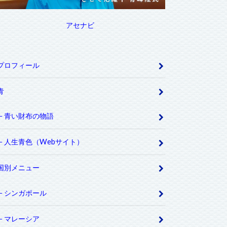
アセナビ
プロフィール
青
青い財布の物語
人生青色（Webサイト）
国別メニュー
シンガポール
マレーシア