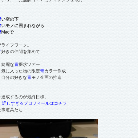
青
い空の下
青
いモノに囲まれながら
青
Macで
がライフワーク。
青
好きの仲間を集めて
・綺麗な
青
探求ツアー
・気に入った物の限定
青
カラー作成
・自分の好きな
青
モノ企画の推進
を達成するのが最終目標。
→ 詳しすぎるプロフィールはコチラ
仕事道具たち