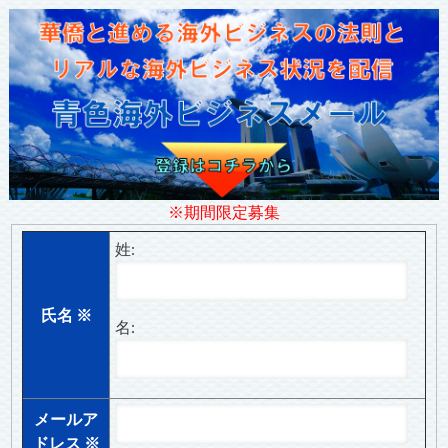
※期間限定募集
姓:
氏名
※
名:
メールア
ドレス
※