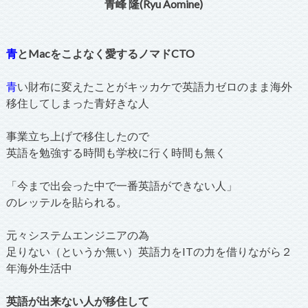
青峰 隆(Ryu Aomine)
青
とMacをこよなく愛するノマドCTO
青
い財布に変えたことがキッカケで英語力ゼロのまま海外
移住してしまった青好きな人
事業立ち上げで移住したので
英語を勉強する時間も学校に行く時間も無く
「今まで出会った中で一番英語ができない人」
のレッテルを貼られる。
元々システムエンジニアの為
足りない（というか無い）英語力をITの力を借りながら２
年海外生活中
英語が出来ない人が移住して