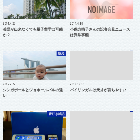
2014.4.23
2014.4.10
英語が出来なくても親子留学は可能
小保方晴子さんの記者会見ニュース
か？
は異常事態
観光
2015.2.22
2012.12.13
シンガポールとジョホールバルの違
バイリンガルは天才が育ちやすい
い
青好き雑記