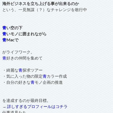
海外ビジネスを立ち上げる事が出来るのか
という、一見無謀（？）なチャレンジを敢行中
青
い空の下
青
いモノに囲まれながら
青
Macで
がライフワーク。
青
好きの仲間を集めて
・綺麗な
青
探求ツアー
・気に入った物の限定
青
カラー作成
・自分の好きな
青
モノ企画の推進
を達成するのが最終目標。
→ 詳しすぎるプロフィールはコチラ
仕事道具たち