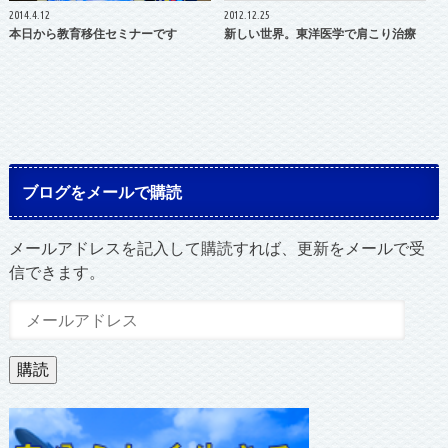
2014.4.12
2012.12.25
本日から教育移住セミナーです
新しい世界。東洋医学で肩こり治療
ブログをメールで購読
メールアドレスを記入して購読すれば、更新をメールで受
信できます。
メ
ー
ル
購読
ア
ド
レ