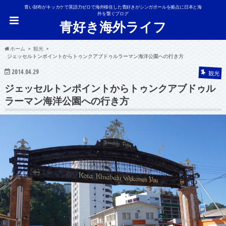
青い財布がキッカケで英語力ゼロで海外移住した青好きがシンガポールを拠点に日本と海
外を繋ぐブログ
青好き海外ライフ
ホーム
観光
ジェッセルトンポイントからトゥンクアブドゥルラーマン海洋公園への行き方
2014.04.29
観光
ジェッセルトンポイントからトゥンクアブドゥル
ラーマン海洋公園への行き方