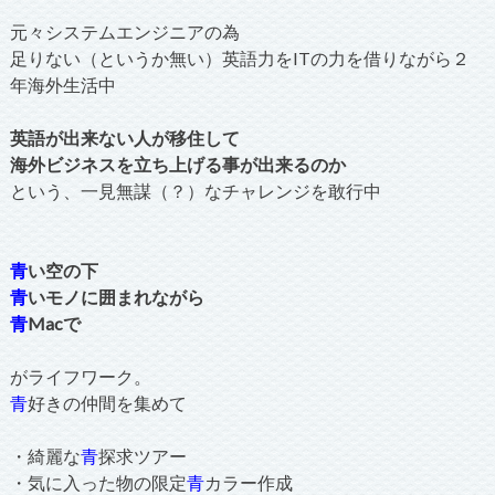
元々システムエンジニアの為
足りない（というか無い）英語力をITの力を借りながら２
年海外生活中
英語が出来ない人が移住して
海外ビジネスを立ち上げる事が出来るのか
という、一見無謀（？）なチャレンジを敢行中
青
い空の下
青
いモノに囲まれながら
青
Macで
がライフワーク。
青
好きの仲間を集めて
・綺麗な
青
探求ツアー
・気に入った物の限定
青
カラー作成