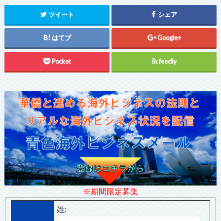
ツイート
シェア
はてブ
Google+
Pocket
feedly
※期間限定募集
姓: