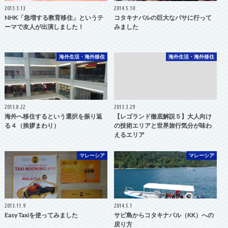
2013.3.13
2014.5.10
NHK「急増する教育移住」というテ
コタキナバルの巨大なパサに行って
ーマで友人が出演しました！
みました
海外生活・海外移住
海外生活・海外移住
2013.8.22
2013.3.29
海外へ移住するという選択を振り返
【レゴランド徹底解説５】大人向け
る４（挨拶まわり）
の技術エリアと世界旅行気分が味わ
えるエリア
マレーシア
マレーシア
2013.11.9
2014.5.1
Easy Taxiを使ってみました
サピ島からコタキナバル（KK）への
戻り方