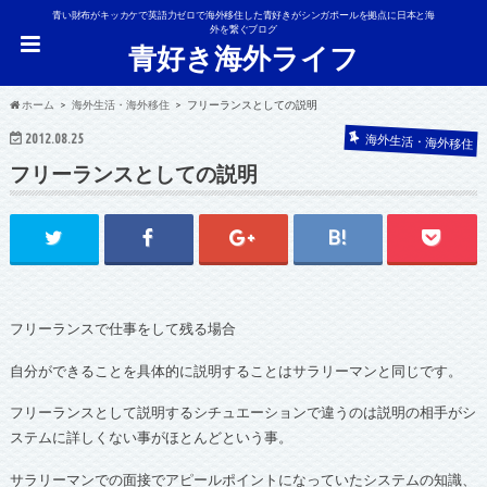
青い財布がキッカケで英語力ゼロで海外移住した青好きがシンガポールを拠点に日本と海
外を繋ぐブログ
青好き海外ライフ
ホーム
海外生活・海外移住
フリーランスとしての説明
2012.08.25
海外生活・海外移住
フリーランスとしての説明
フリーランスで仕事をして残る場合
自分ができることを具体的に説明することはサラリーマンと同じです。
フリーランスとして説明するシチュエーションで違うのは説明の相手がシ
ステムに詳しくない事がほとんどという事。
サラリーマンでの面接でアピールポイントになっていたシステムの知識、