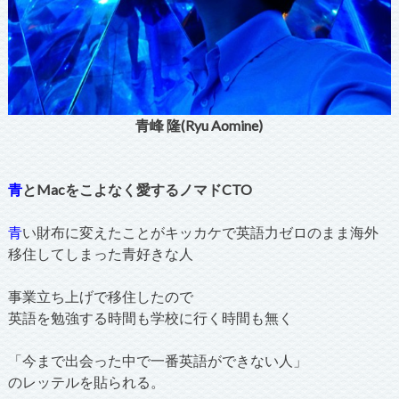
青峰 隆(Ryu Aomine)
青
とMacをこよなく愛するノマドCTO
青
い財布に変えたことがキッカケで英語力ゼロのまま海外
移住してしまった青好きな人
事業立ち上げで移住したので
英語を勉強する時間も学校に行く時間も無く
「今まで出会った中で一番英語ができない人」
のレッテルを貼られる。