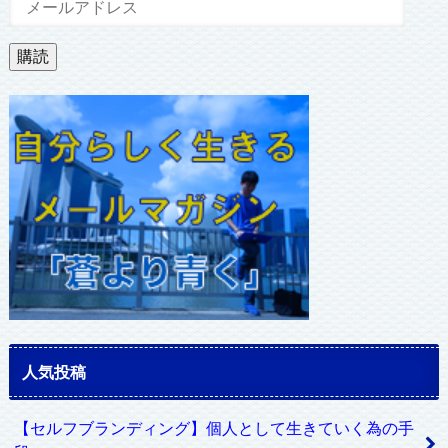
ー
ル
購読
ア
ド
レ
ス
人気投稿
【セルフブランディング】個人として生きていく為の手