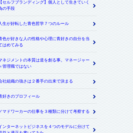
【セルフブランディング】個人として生きていく
為の手段
人生が好転した青色哲学７つのルール
青色が好きな人の性格や心理に青好きの自分を当
てはめてみる
マネジメントの本質は道を創る事。マネージャー
＝管理職ではない
会社組織の強さは２番手の出来で決まる
青好きのプロフィール
ノマドワーカーの仕事を３種類に分けて考察する
インターネットビジネスを４つのモデルに分けて
収益と適正を書いてみた