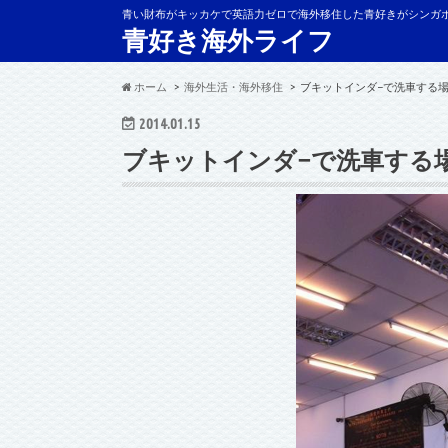
青い財布がキッカケで英語力ゼロで海外移住した青好きがシンガ
青好き海外ライフ
ホーム
海外生活・海外移住
ブキットインダ−で洗車する場所（Bu
2014.01.15
ブキットインダ−で洗車する場所（Bu