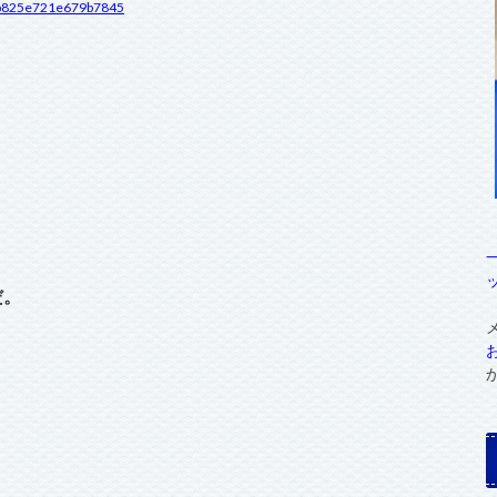
51b825e721e679b7845
だ。