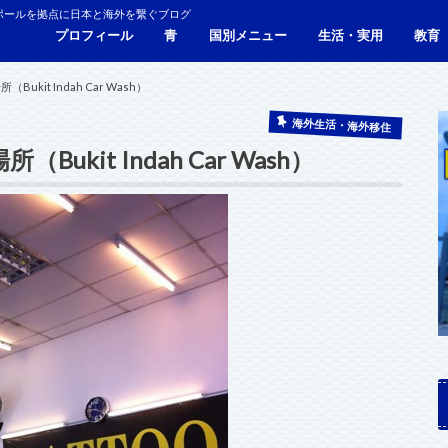
ポールを拠点に日本と海外を繋ぐブログ
プロフィール
青
国別メニュー
生活・実用
教育
青い財布の物語
人生青色（Webサイト）
シンガポール
マレーシア
カンボジア
タイ
フィリピン
ブラジル
ベトナム
香港
日本
サービス・施設
ビザ
海外生活・海外移住
ジョホールバルのホテ
観光
食事・レストラン
青色旅ノウハウ
コミ
海外
kit Indah Car Wash）
海外生活・海外移住
kit Indah Car Wash）