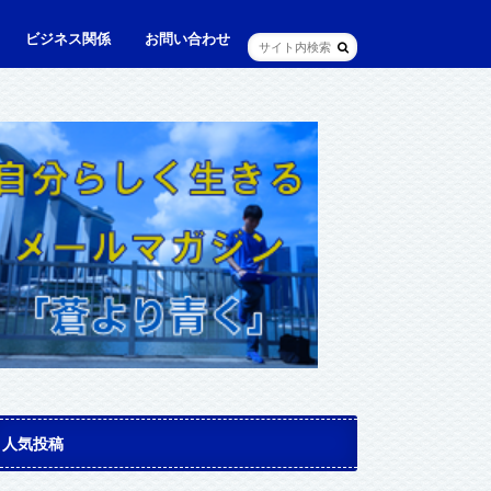
ビジネス関係
お問い合わせ
ル
ュニケーション・英語
に出られる日本人（青和人）
ビジネス・仕事
Web・IT
マインドセット・成功法則
マネジメント
資産運用・資産形成
メディア・実績
人気投稿