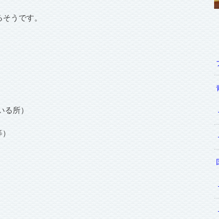
るそうです。
いる所）
等）