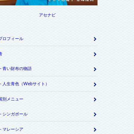
アセナビ
プロフィール
青
青い財布の物語
人生青色（Webサイト）
国別メニュー
シンガポール
マレーシア