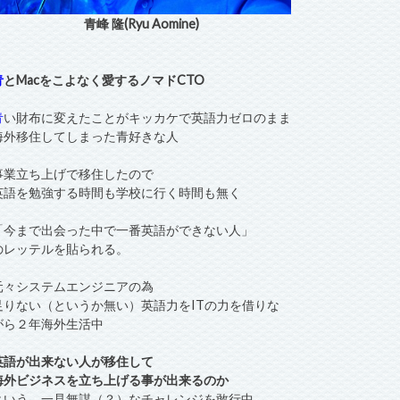
青峰 隆(Ryu Aomine)
青
とMacをこよなく愛するノマドCTO
青
い財布に変えたことがキッカケで英語力ゼロのまま
海外移住してしまった青好きな人
事業立ち上げで移住したので
英語を勉強する時間も学校に行く時間も無く
「今まで出会った中で一番英語ができない人」
のレッテルを貼られる。
元々システムエンジニアの為
足りない（というか無い）英語力をITの力を借りな
がら２年海外生活中
英語が出来ない人が移住して
海外ビジネスを立ち上げる事が出来るのか
という、一見無謀（？）なチャレンジを敢行中