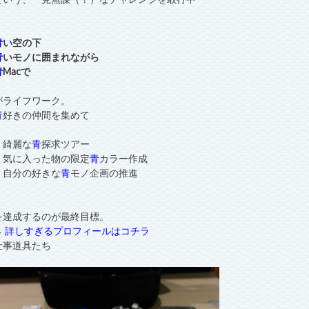
青
い空の下
青
いモノに囲まれながら
青
Macで
がライフワーク。
青
好きの仲間を集めて
・綺麗な
青
探求ツアー
・気に入った物の限定
青
カラー作成
・自分の好きな
青
モノ企画の推進
を達成するのが最終目標。
→ 詳しすぎるプロフィールはコチラ
仕事道具たち