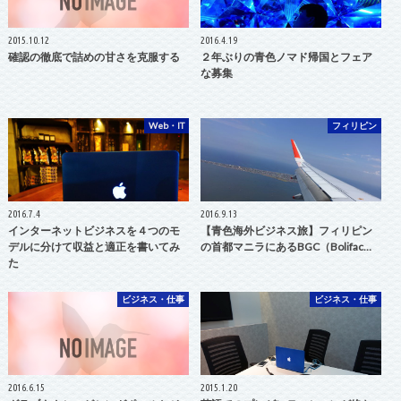
2015.10.12
2016.4.19
確認の徹底で詰めの甘さを克服する
２年ぶりの青色ノマド帰国とフェア
な募集
Web・IT
フィリピン
2016.7.4
2016.9.13
インターネットビジネスを４つのモ
【青色海外ビジネス旅】フィリピン
デルに分けて収益と適正を書いてみ
の首都マニラにあるBGC（Bolifac…
た
ビジネス・仕事
ビジネス・仕事
2016.6.15
2015.1.20