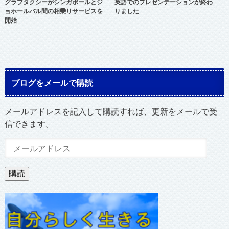
グラブタクシーがシンガポールとジ
英語でのプレゼンテーションが終わ
ョホールバル間の相乗りサービスを
りました
開始
ブログをメールで購読
メールアドレスを記入して購読すれば、更新をメールで受
信できます。
メ
ー
ル
購読
ア
ド
レ
ス