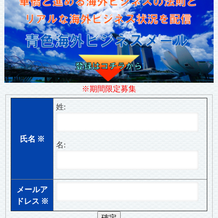
※期間限定募集
姓:
氏名
※
名:
メールア
ドレス
※