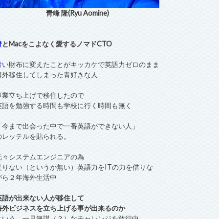
青峰 隆(Ryu Aomine)
青
とMacをこよなく愛するノマドCTO
青
い財布に変えたことがキッカケで英語力ゼロのまま
海外移住してしまった青好きな人
事業立ち上げで移住したので
英語を勉強する時間も学校に行く時間も無く
「今まで出会った中で一番英語ができない人」
のレッテルを貼られる。
元々システムエンジニアの為
足りない（というか無い）英語力をITの力を借りな
がら２年海外生活中
英語が出来ない人が移住して
海外ビジネスを立ち上げる事が出来るのか
という、一見無謀（？）なチャレンジを敢行中