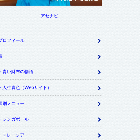
アセナビ
プロフィール
青
青い財布の物語
人生青色（Webサイト）
国別メニュー
シンガポール
マレーシア