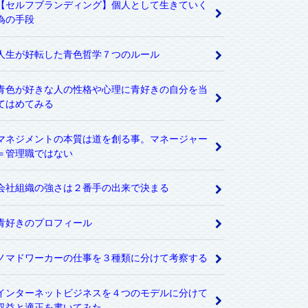
【セルフブランディング】個人として生きていく
為の手段
人生が好転した青色哲学７つのルール
青色が好きな人の性格や心理に青好きの自分を当
てはめてみる
マネジメントの本質は道を創る事。マネージャー
＝管理職ではない
会社組織の強さは２番手の出来で決まる
青好きのプロフィール
ノマドワーカーの仕事を３種類に分けて考察する
インターネットビジネスを４つのモデルに分けて
収益と適正を書いてみた