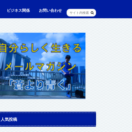
ビジネス関係
お問い合わせ
ル
ュニケーション・英語
に出られる日本人（青和人）
ビジネス・仕事
Web・IT
マインドセット・成功法則
マネジメント
資産運用・資産形成
メディア・実績
人気投稿