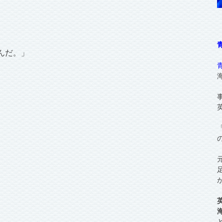
。
んだ。」