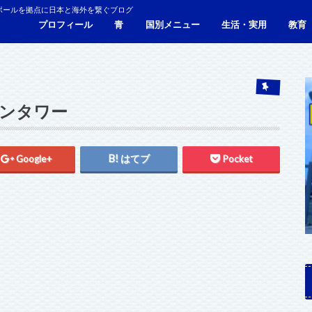
ポールを拠点に日本と海外を繋ぐブログ
プロフィール
青
国別メニュー
生活・実用
教育
青い財布の物語
人生青色（Webサイト）
シンガポール
マレーシア
カンボジア
タイ
フィリピン
ブラジル
ベトナム
香港
日本
サービス・施設
ビザ
海外生活・海外移住
ジョホールバルのホテ
観光
食事・レストラン
青色旅ノウハウ
コミ
海外
ンタワー
Google+
はてブ
Pocket