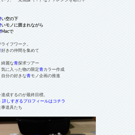
青
い空の下
青
いモノに囲まれながら
青
Macで
がライフワーク。
青
好きの仲間を集めて
・綺麗な
青
探求ツアー
・気に入った物の限定
青
カラー作成
・自分の好きな
青
モノ企画の推進
を達成するのが最終目標。
→ 詳しすぎるプロフィールはコチラ
仕事道具たち