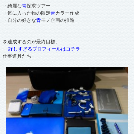
・綺麗な
青
探求ツアー
・気に入った物の限定
青
カラー作成
・自分の好きな
青
モノ企画の推進
を達成するのが最終目標。
→ 詳しすぎるプロフィールはコチラ
仕事道具たち