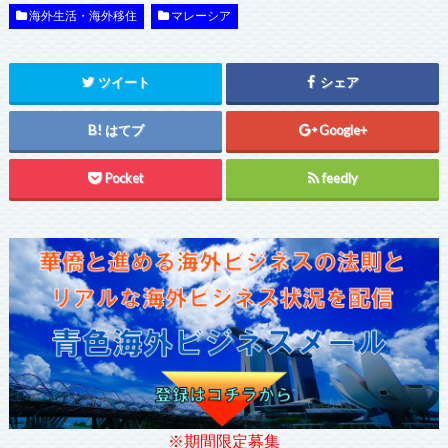
海外生活・海外移住
マレーシア
ツイート
シェア
はてブ
Google+
Pocket
feedly
※期間限定募集