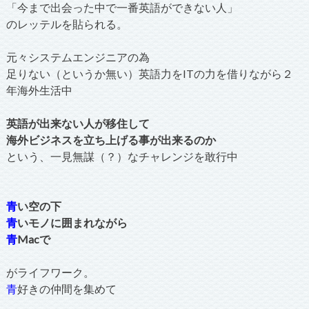
「今まで出会った中で一番英語ができない人」
のレッテルを貼られる。
元々システムエンジニアの為
足りない（というか無い）英語力をITの力を借りながら２
年海外生活中
英語が出来ない人が移住して
海外ビジネスを立ち上げる事が出来るのか
という、一見無謀（？）なチャレンジを敢行中
青
い空の下
青
いモノに囲まれながら
青
Macで
がライフワーク。
青
好きの仲間を集めて