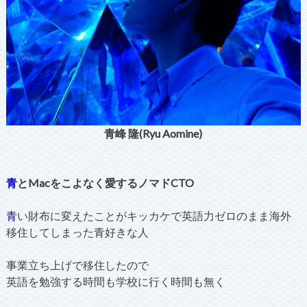
青峰 隆(Ryu Aomine)
青
とMacをこよなく愛するノマドCTO
青
い財布に変えたことがキッカケで英語力ゼロのまま海外
移住してしまった青好きな人
事業立ち上げで移住したので
英語を勉強する時間も学校に行く時間も無く