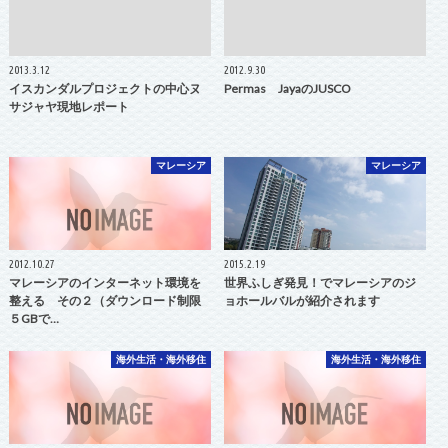
2013.3.12
2012.9.30
イスカンダルプロジェクトの中心ヌ
Permas JayaのJUSCO
サジャヤ現地レポート
マレーシア
マレーシア
2012.10.27
2015.2.19
マレーシアのインターネット環境を
世界ふしぎ発見！でマレーシアのジ
整える その２（ダウンロード制限
ョホールバルが紹介されます
５GBで…
海外生活・海外移住
海外生活・海外移住