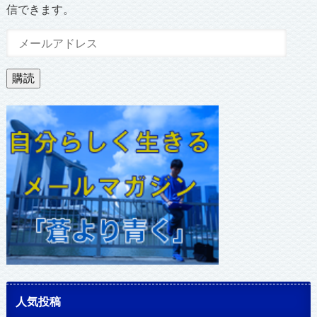
信できます。
メ
ー
ル
購読
ア
ド
レ
ス
人気投稿