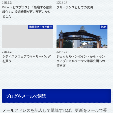
2013.3.25
2012.8.25
Biz＋（ビズプラス）「急増する教育
フリーランスとしての説明
移住」の放送時間が更に変更になり
ました
海外生活・海外移住
観光
2013.3.23
2014.4.29
シティスクウェアでキャリーバッグ
ジェッセルトンポイントからトゥン
を買う
クアブドゥルラーマン海洋公園への
行き方
ブログをメールで購読
メールアドレスを記入して購読すれば、更新をメールで受