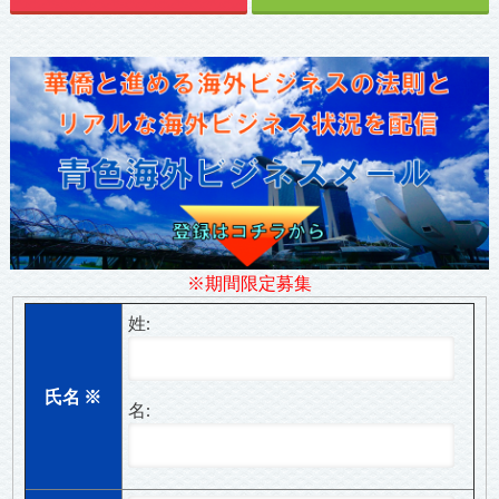
※期間限定募集
姓:
氏名
※
名: