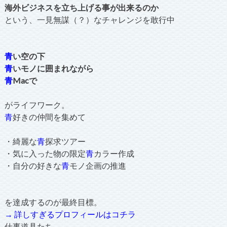
海外ビジネスを立ち上げる事が出来るのか
という、一見無謀（？）なチャレンジを敢行中
青
い空の下
青
いモノに囲まれながら
青
Macで
がライフワーク。
青
好きの仲間を集めて
・綺麗な
青
探求ツアー
・気に入った物の限定
青
カラー作成
・自分の好きな
青
モノ企画の推進
を達成するのが最終目標。
→ 詳しすぎるプロフィールはコチラ
仕事道具たち