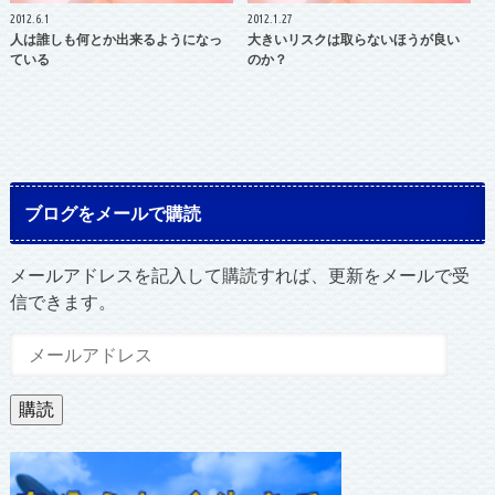
2012.6.1
2012.1.27
人は誰しも何とか出来るようになっ
大きいリスクは取らないほうが良い
ている
のか？
ブログをメールで購読
メールアドレスを記入して購読すれば、更新をメールで受
信できます。
メ
ー
ル
購読
ア
ド
レ