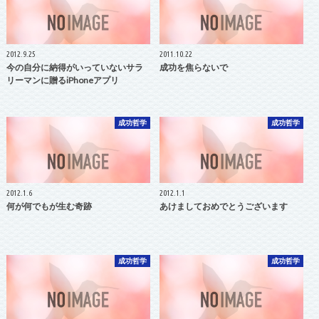
2012.9.25
2011.10.22
今の自分に納得がいっていないサラ
成功を焦らないで
リーマンに贈るiPhoneアプリ
成功哲学
成功哲学
2012.1.6
2012.1.1
何が何でもが生む奇跡
あけましておめでとうございます
成功哲学
成功哲学