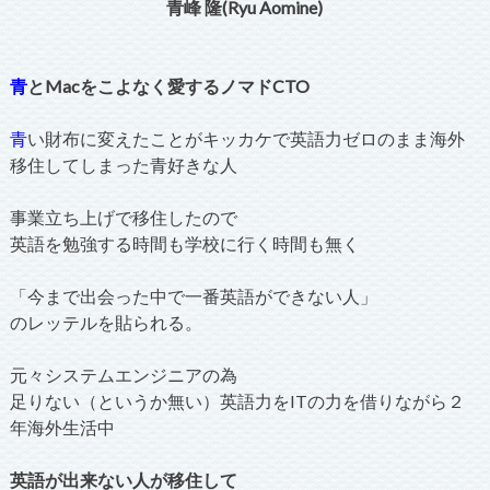
青峰 隆(Ryu Aomine)
青
とMacをこよなく愛するノマドCTO
青
い財布に変えたことがキッカケで英語力ゼロのまま海外
移住してしまった青好きな人
事業立ち上げで移住したので
英語を勉強する時間も学校に行く時間も無く
「今まで出会った中で一番英語ができない人」
のレッテルを貼られる。
元々システムエンジニアの為
足りない（というか無い）英語力をITの力を借りながら２
年海外生活中
英語が出来ない人が移住して