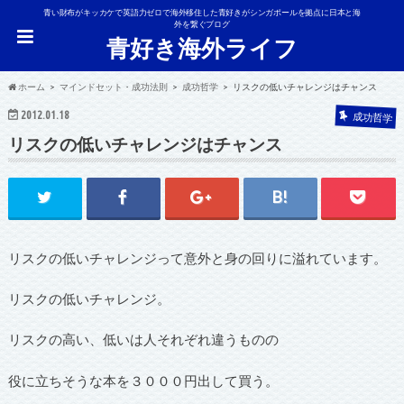
青い財布がキッカケで英語力ゼロで海外移住した青好きがシンガポールを拠点に日本と海
外を繋ぐブログ
青好き海外ライフ
ホーム
マインドセット・成功法則
成功哲学
リスクの低いチャレンジはチャンス
2012.01.18
成功哲学
リスクの低いチャレンジはチャンス
リスクの低いチャレンジって意外と身の回りに溢れています。
リスクの低いチャレンジ。
リスクの高い、低いは人それぞれ違うものの
役に立ちそうな本を３０００円出して買う。