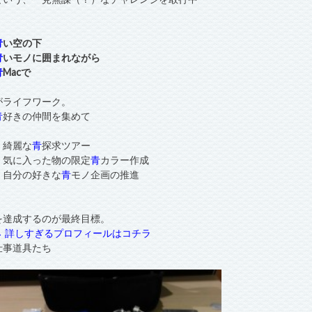
青
い空の下
青
いモノに囲まれながら
青
Macで
がライフワーク。
青
好きの仲間を集めて
・綺麗な
青
探求ツアー
・気に入った物の限定
青
カラー作成
・自分の好きな
青
モノ企画の推進
を達成するのが最終目標。
→ 詳しすぎるプロフィールはコチラ
仕事道具たち