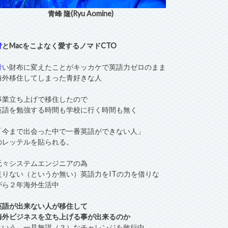
青峰 隆(Ryu Aomine)
青
とMacをこよなく愛するノマドCTO
青
い財布に変えたことがキッカケで英語力ゼロのまま
海外移住してしまった青好きな人
事業立ち上げで移住したので
英語を勉強する時間も学校に行く時間も無く
「今まで出会った中で一番英語ができない人」
のレッテルを貼られる。
元々システムエンジニアの為
足りない（というか無い）英語力をITの力を借りな
がら２年海外生活中
英語が出来ない人が移住して
海外ビジネスを立ち上げる事が出来るのか
という、一見無謀（？）なチャレンジを敢行中