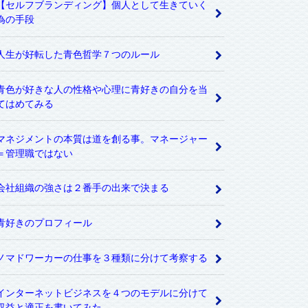
【セルフブランディング】個人として生きていく
為の手段
人生が好転した青色哲学７つのルール
青色が好きな人の性格や心理に青好きの自分を当
てはめてみる
マネジメントの本質は道を創る事。マネージャー
＝管理職ではない
会社組織の強さは２番手の出来で決まる
青好きのプロフィール
ノマドワーカーの仕事を３種類に分けて考察する
インターネットビジネスを４つのモデルに分けて
収益と適正を書いてみた