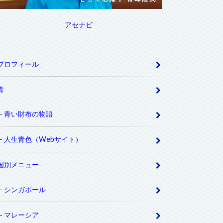
アセナビ
プロフィール
青
青い財布の物語
人生青色（Webサイト）
国別メニュー
シンガポール
マレーシア