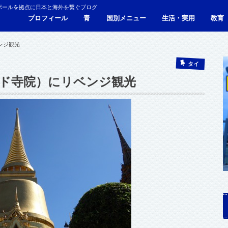
ポールを拠点に日本と海外を繋ぐブログ
プロフィール
青
国別メニュー
生活・実用
教育
青い財布の物語
人生青色（Webサイト）
シンガポール
マレーシア
カンボジア
タイ
フィリピン
ブラジル
ベトナム
香港
日本
サービス・施設
ビザ
海外生活・海外移住
ジョホールバルのホテ
観光
食事・レストラン
青色旅ノウハウ
コミ
海外
ンジ観光
タイ
ド寺院）にリベンジ観光