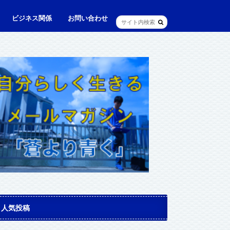
ビジネス関係
お問い合わせ
ル
ュニケーション・英語
に出られる日本人（青和人）
ビジネス・仕事
Web・IT
マインドセット・成功法則
マネジメント
資産運用・資産形成
メディア・実績
人気投稿