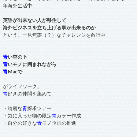
年海外生活中
英語が出来ない人が移住して
海外ビジネスを立ち上げる事が出来るのか
という、一見無謀（？）なチャレンジを敢行中
青
い空の下
青
いモノに囲まれながら
青
Macで
がライフワーク。
青
好きの仲間を集めて
・綺麗な
青
探求ツアー
・気に入った物の限定
青
カラー作成
・自分の好きな
青
モノ企画の推進