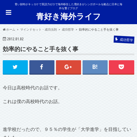
青い財布がキッカケで英語力ゼロで海外移住した青好きがシンガポールを拠点に日本と海
外を繋ぐブログ
青好き海外ライフ
ホーム
マインドセット・成功法則
成功哲学
効率的にやること手を抜く事
2012.01.02
成功哲学
効率的にやること手を抜く事
今日は高校時代のお話です。
これは僕の高校時代のお話。
進学校だったので、９５％の学生が「大学進学」を目指してい