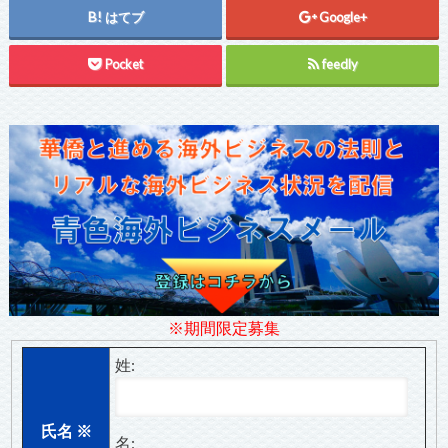
はてブ
Google+
Pocket
feedly
※期間限定募集
姓:
氏名
※
名: