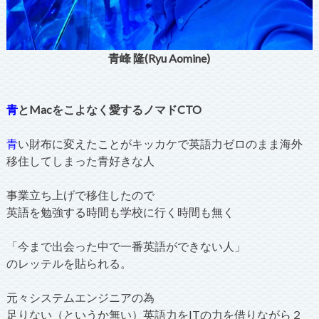
青峰 隆(Ryu Aomine)
青
とMacをこよなく愛するノマドCTO
青
い財布に変えたことがキッカケで英語力ゼロのまま海外
移住してしまった青好きな人
事業立ち上げで移住したので
英語を勉強する時間も学校に行く時間も無く
「今まで出会った中で一番英語ができない人」
のレッテルを貼られる。
元々システムエンジニアの為
足りない（というか無い）英語力をITの力を借りながら２