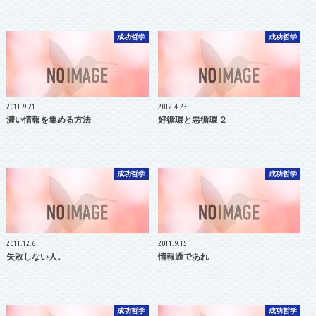
成功哲学
成功哲学
2011.9.21
2012.4.23
濃い情報を集める方法
好循環と悪循環 ２
成功哲学
成功哲学
2011.12.6
2011.9.15
失敗しない人。
情報通であれ
成功哲学
成功哲学