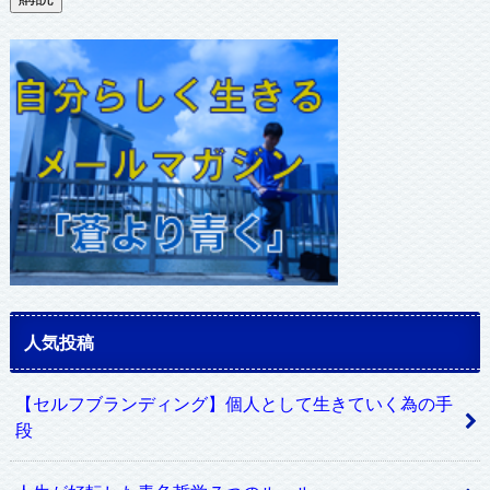
ア
ド
レ
ス
人気投稿
【セルフブランディング】個人として生きていく為の手
段