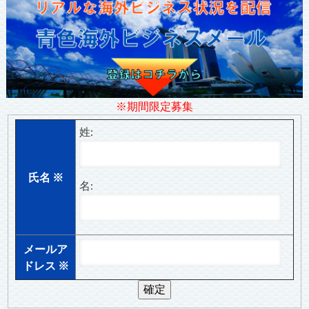
※期間限定募集
姓:
氏名
※
名:
メールア
ドレス
※