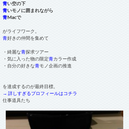
青
い空の下
青
いモノに囲まれながら
青
Macで
がライフワーク。
青
好きの仲間を集めて
・綺麗な
青
探求ツアー
・気に入った物の限定
青
カラー作成
・自分の好きな
青
モノ企画の推進
を達成するのが最終目標。
→ 詳しすぎるプロフィールはコチラ
仕事道具たち