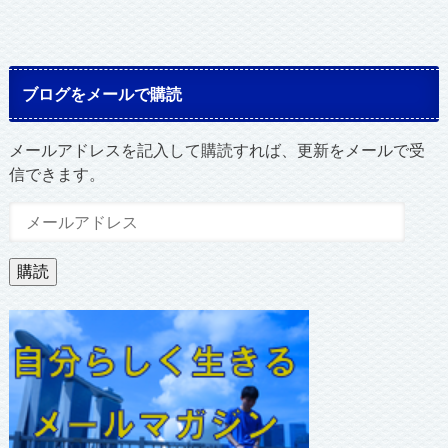
ブログをメールで購読
メールアドレスを記入して購読すれば、更新をメールで受
信できます。
メ
ー
ル
購読
ア
ド
レ
ス