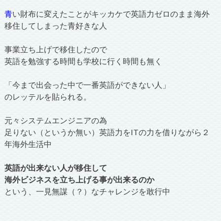
青
い財布に変えたことがキッカケで英語力ゼロのまま海外
移住してしまった青好きな人
事業立ち上げで移住したので
英語を勉強する時間も学校に行く時間も無く
「今まで出会った中で一番英語ができない人」
のレッテルを貼られる。
元々システムエンジニアの為
足りない（というか無い）英語力をITの力を借りながら２
年海外生活中
英語が出来ない人が移住して
海外ビジネスを立ち上げる事が出来るのか
という、一見無謀（？）なチャレンジを敢行中