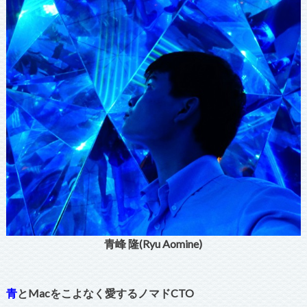
青峰 隆(Ryu Aomine)
青
とMacをこよなく愛するノマドCTO