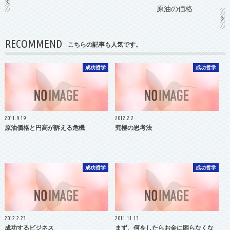
原油の価格
RECOMMEND
こちらの記事も人気です。
成功哲学
成功哲学
2011.9.19
2012.2.2
原油価格と円高が訴える危機
究極の思考法
成功哲学
成功哲学
2012.2.23
2011.11.13
成功するビジネス
まず、何をしたらお金に困らなくな