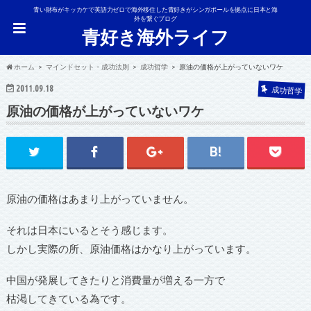
青い財布がキッカケで英語力ゼロで海外移住した青好きがシンガポールを拠点に日本と海
外を繋ぐブログ
青好き海外ライフ
ホーム
マインドセット・成功法則
成功哲学
原油の価格が上がっていないワケ
2011.09.18
成功哲学
原油の価格が上がっていないワケ
原油の価格はあまり上がっていません。
それは日本にいるとそう感じます。
しかし実際の所、原油価格はかなり上がっています。
中国が発展してきたりと消費量が増える一方で
枯渇してきている為です。