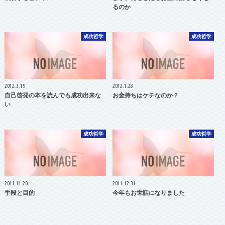
るのか
成功哲学
成功哲学
2012.3.19
2012.1.28
自己啓発の本を読んでも成功出来な
お金持ちはケチなのか？
い
成功哲学
成功哲学
2011.11.20
2011.12.31
手段と目的
今年もお世話になりました